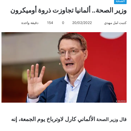
الصحة
وزير الصحة.. ألمانيا تجاوزت ذروة أوميكرون
كتبت امل مهدي
أ
20/02/2022
0
154
دقيقة واحدة
ر
س
ل
ب
ر
ي
د
ا
إ
ل
ك
ت
ر
الألماني كارل لاوترباخ يوم الجمعة، إنه
قال وزير الصحة
و
ن