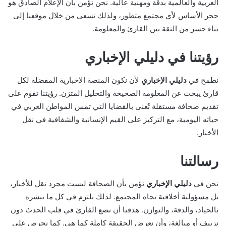
العربية والعالمية بدقة ومهنية عالية. نحن نؤمن بأن الإعلام الصادق هو
حجر الأساس لأي مجتمع متطور، ولذلك نسعى من خلال موقعنا إلى
بناء جسر من الثقة بين القارئ والمعلومة.
رؤيتنا في دليلي الإخباري
نطمح في
دليلي الإخباري
لأن نكون المنصة الإخبارية المفضلة لكل
قارئ يبحث عن المعلومة الصحيحة والتحليل المتزن. رؤيتنا تقوم على
تقديم صحافة مستقلة تُعنى بالقضايا التي تمس المواطن العربي في
حياته اليومية، مع التركيز على القيم الإنسانية والشفافية في نقل
الأخبار.
رسالتنا
نحن في
دليلي الإخباري
نؤمن بأن الصحافة ليست مجرد نقل للأخبار،
بل مسؤولية أخلاقية تجاه المجتمع. لذلك نلتزم في كل ما ننشره
بالحياد، والدقة، والتوازن. هدفنا أن نضع القارئ في قلب الحدث دون
تزييف أو مبالغة، وأن نعرض الحقيقة كاملة كما هي. كما نحرص على