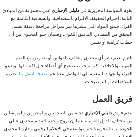
تقوم السياسة التحريرية في
دليلي الإخباري
على مجموعة من المبادئ
الثابتة: احترام الحقيقة، الالتزام بالمصداقية، والشفافية الكاملة مع
القراء. جميع المواد التي ننشرها تمر بمراحل مراجعة دقيقة تشمل
التحقق من المصادر، التدقيق اللغوي، وضمان خلو المحتوى من أي
خطاب كراهية أو تمييز.
نلتزم بعدم نشر أي محتوى مخالف للقوانين أو يتعارض مع القيم
المهنية والأخلاقية. كما نرحب بتصحيح أي أخطاء حال اكتشافها، وندعو
القراء والجهات المعنية إلى التواصل معنا عبر
صفحة اتصل بنا
لتقديم
الملاحظات أو التوضيحات.
فريق العمل
يضم فريق
دليلي الإخباري
نخبة من الصحفيين والمحررين والمراسلين
من مختلف الدول العربية، يعملون بروح واحدة لتقديم محتوى عالي
الجودة. يمتلك فريقنا خبرة واسعة في الإعلام الرقمي وإدارة المحتوى
الإخباري، ويستخدم أحدث التقنيات في جمع الأخبار ونشرها بسرعة