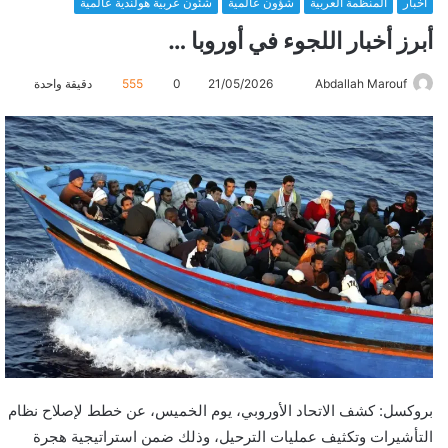
أخبار
المنظمة العربية
شؤون عالمية
شئون عربية هولندية عالمية
أبرز أخبار اللجوء في أوروبا …
Abdallah Marouf
أ
21/05/2026
0
555
دقيقة واحدة
ر
س
ل
ب
ر
ي
د
ا
إ
ل
ك
ت
ر
بروكسل: كشف الاتحاد الأوروبي، يوم الخميس، عن خطط لإصلاح نظام
و
التأشيرات وتكثيف عمليات الترحيل، وذلك ضمن استراتيجية هجرة
ن