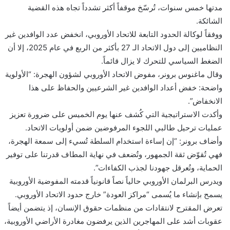
مدتها خمس سنوات، تُرسّخ موقفاً أكثر تشدداً تجاه هذه القضية
ي
الشائكة.
ا
ووفقاً لوكالة الحدود التابعة للاتحاد الأوروبي، انخفض عدد الوافدين غير
النظاميين إلى دول الاتحاد الـ 27 بأكثر من الربع في عام 2025، إلا أن
الضغط السياسي للتحرك لا يزال قائماً.
وقال ماغنوس برونر، مفوض الاتحاد الأوروبي لشؤون الهجرة: “الأولوية
واضحة: خفض أعداد الوافدين غير الشرعيين والحفاظ على هذا
الانخفاض”.
وأكدت الاستراتيجية التي كُشف عنها يوم الخميس على ضرورة تعزيز
عمليات ترحيل طالبي اللجوء المرفوضين ضمن أولويات الاتحاد.
وأضاف برونر: “إن إساءة استخدام السلطة تُسيء إلى سمعة الهجرة،
فهي تُقوّض ثقة الجمهور، وتُضعف في نهاية المطاف قدرتنا على توفير
الحماية، وتُعرقل جهودنا لجذب الكفاءات”.
ويدرس البرلمان الأوروبي حالياً نصاً قانونياً قدمته المفوضية الأوروبية
يسمح بإنشاء ما يُسمى “مراكز العودة” خارج حدود الاتحاد الأوروبي.
تعرض المقترح لانتقادات من منظمات حقوق الإنسان، إذ يتضمن أيضاً
عقوبات أشد على المهاجرين الذين يرفضون مغادرة الأراضي الأوروبية،