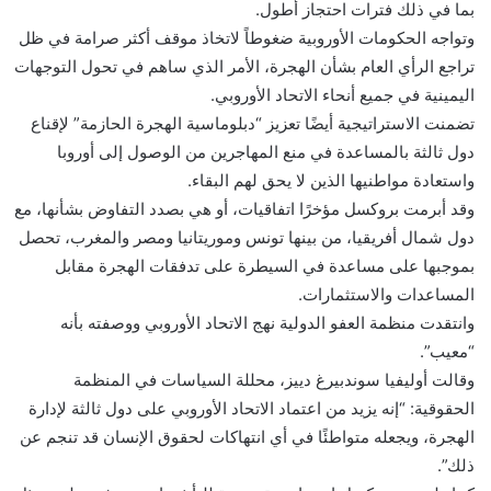
بما في ذلك فترات احتجاز أطول.
وتواجه الحكومات الأوروبية ضغوطاً لاتخاذ موقف أكثر صرامة في ظل
تراجع الرأي العام بشأن الهجرة، الأمر الذي ساهم في تحول التوجهات
اليمينية في جميع أنحاء الاتحاد الأوروبي.
تضمنت الاستراتيجية أيضًا تعزيز “دبلوماسية الهجرة الحازمة” لإقناع
دول ثالثة بالمساعدة في منع المهاجرين من الوصول إلى أوروبا
واستعادة مواطنيها الذين لا يحق لهم البقاء.
وقد أبرمت بروكسل مؤخرًا اتفاقيات، أو هي بصدد التفاوض بشأنها، مع
دول شمال أفريقيا، من بينها تونس وموريتانيا ومصر والمغرب، تحصل
بموجبها على مساعدة في السيطرة على تدفقات الهجرة مقابل
المساعدات والاستثمارات.
وانتقدت منظمة العفو الدولية نهج الاتحاد الأوروبي ووصفته بأنه
“معيب”.
وقالت أوليفيا سوندبيرغ دييز، محللة السياسات في المنظمة
الحقوقية: “إنه يزيد من اعتماد الاتحاد الأوروبي على دول ثالثة لإدارة
الهجرة، ويجعله متواطئًا في أي انتهاكات لحقوق الإنسان قد تنجم عن
ذلك”.