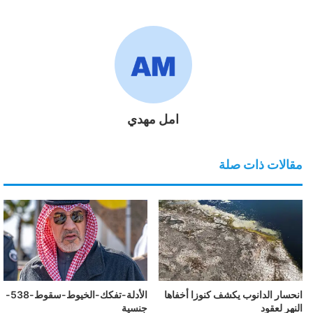
امل مهدي
مقالات ذات صلة
انحسار الدانوب يكشف كنوزا أخفاها
الأدلة-تفكك-الخيوط-سقوط-538-
النهر لعقود
جنسية