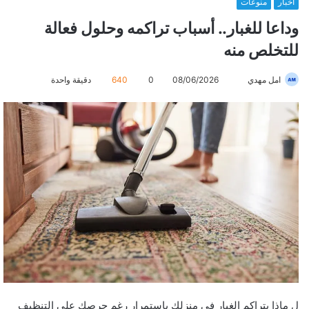
أخبار
منوعات
وداعا للغبار.. أسباب تراكمه وحلول فعالة
للتخلص منه
امل مهدي
أ
08/06/2026
0
640
دقيقة واحدة
ر
س
ل
ب
ر
ي
د
ا
إ
ل
ك
ت
ر
ل ماذا يتراكم الغبار في منزلك باستمرار رغم حرصك على التنظيف