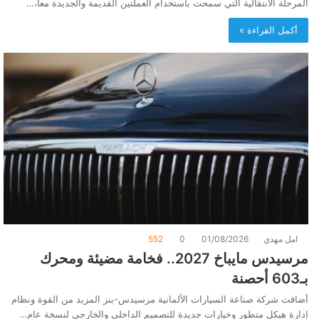
المرحلة الانتقالية التي سمحت باستخدام العملتين القديمة والجديدة معاً،…
أكمل القراءة »
امل مهدي
01/08/2026
0
552
مرسيدس مايباخ 2027.. فخامة مضيئة ومحرك
بـ603 أحصنة
أضافت شركة صناعة السيارات الألمانية مرسيدس-بنز المزيد من القوة ونظام
إدارة هيكل متطور وخيارات جديدة للتصميم الداخلي والخارجي لنسخة عام…