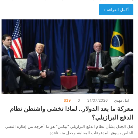
أكمل القراءة »
امل مهدي
31/07/2026
0
639
معركة ما بعد الدولار.. لماذا تخشى واشنطن نظام
الدفع البرازيلي؟
لعل الجدل بشأن نظام الدفع البرازيلي “بيكس” هو ما أخرجه من إطاره التقني
الخاص بسوق المدفوعات المحلية، وجعل منه نافذة…