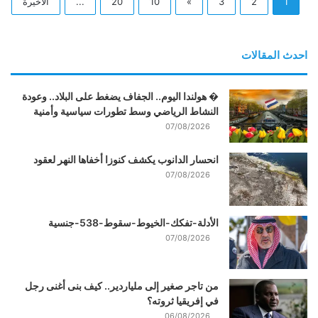
1
2
3
»
10
20
...
الأخيرة
احدث المقالات
� هولندا اليوم.. الجفاف يضغط على البلاد.. وعودة
النشاط الرياضي وسط تطورات سياسية وأمنية
07/08/2026
انحسار الدانوب يكشف كنوزا أخفاها النهر لعقود
07/08/2026
الأدلة-تفكك-الخيوط-سقوط-538-جنسية
07/08/2026
من تاجر صغير إلى ملياردير.. كيف بنى أغنى رجل
في إفريقيا ثروته؟
06/08/2026