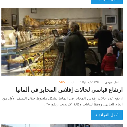
امل مهدي
10/07/2026
0
565
ارتفاع قياسي لحالات إفلاس المخابز في ألمانيا
ارتفع عدد حالات إفلاس المخابز في المانيا بشكل ملحوظ خلال النصف الأول من
العام الحالي. ووفقاً لبيانات وكالة “كريديت ريفورم”…
أكمل القراءة »