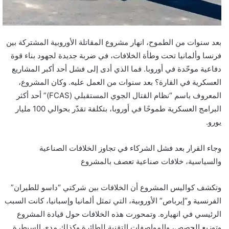
و
ن
ي
ا
بعد سنوات من الطموح، انهار مشروع المقاتلة الأوروبية المشتركة بين
فرنسا وألمانيا تحت وطأة الخلافات، في ضربة جديدة لجهود بناء قوة
دفاعية موحّدة في أوروبا. فما الذي أدى إلى فشل أحد أكبر المشاريع
العسكرية في القارة؟ بعد سنوات من العمل عليه. وكان المشروع،
المعروف باسم “نظام القتال الجوي المستقبلي (FCAS)” أحد أكثر
البرامج العسكرية طموحًا في أوروبا، بتكلفة تقدّر بحوالي 100 مليار
يورو.
وجاء القرار بعد فشل الشركاء في تجاوز الخلافات الصناعية
والسياسية، خلافات صناعية تعصف بالمشروع
وتكشف كواليس المشروع أن الخلافات بين شركتي “داسو للطيران”
الفرنسية و”إيرباص” الأوروبية، التي تمثل ألمانيا وإسبانيا، كانت السبب
الرئيسي في انهياره. وتمحورت هذه الخلافات حول قيادة المشروع
وتوزيع الحصص، والمواصفات التقنية للطائرة وكذلك مدى السيطرة