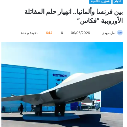
أخبار
شؤون عالمية
بين فرنسا وألمانيا.. انهيار حلم المقاتلة
الأوروبية “فكاس”
امل مهدي
أ
09/06/2026
0
644
دقيقة واحدة
ر
س
ل
ب
ر
ي
د
ا
إ
ل
ك
ت
ر