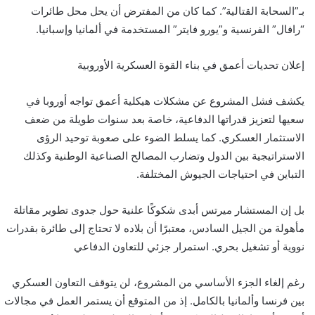
بـ”السحابة القتالية”. كما كان من المفترض أن يحل محل طائرات
“رافال” الفرنسية و”يورو فايتر” المستخدمة في ألمانيا وإسبانيا.
إعلان تحديات أعمق في بناء القوة العسكرية الأوروبية
يكشف فشل المشروع عن مشكلات هيكلية أعمق تواجه أوروبا في
سعيها لتعزيز قدراتها الدفاعية، خاصة بعد سنوات طويلة من ضعف
الاستثمار العسكري. كما يسلط الضوء على صعوبة توحيد الرؤى
الاستراتيجية بين الدول وتضارب المصالح الصناعية الوطنية وكذلك
التباين في احتياجات الجيوش المختلفة.
بل إن المستشار ميرتس أبدى شكوكًا علنية حول جدوى تطوير مقاتلة
مأهولة من الجيل السادس، معتبرًا أن بلاده لا تحتاج إلى طائرة بقدرات
نووية أو تشغيل بحري. استمرار جزئي للتعاون الدفاعي
رغم إلغاء الجزء الأساسي من المشروع، لن يتوقف التعاون العسكري
بين فرنسا وألمانيا بالكامل. إذ من المتوقع أن يستمر العمل في مجالات