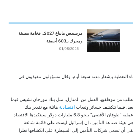
مرسيدس مايباخ 2027.. فخامة مضيئة
ومحرك بـ603 أحصنة
01/08/2026
اء التغطية بإشعار مدته سبعة أيام. وقال مسؤولون تنفيذيون في
الطلب من موظفيها العمل من المنازل، مثل بنك مورجان تشيس فيما
عد، فيما تتكشف خسائر وتبعات
اقتصادية
هائلة مع تقدير بنك
إسرائيلي كلفة الحرب مع قطاع غزة التي تخوضها حالياً بعد عملية “طوفان الأقصى” بنحو 6.8 مليارات دولار سيتكبدها الاقتصاد
ي هيئة صناعة التأمين، إن إسرائيل ليست على قائمة شائعة
طقي أن تسعى شركات التأمين إلى السيطرة على انكشافها نظرا