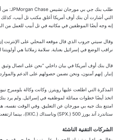
طلب بنك جي بي مورجان تشيس JPMorgan Chase: من أكثر من 200 موظف في إسرائيل العمل من المنزل بحسب
التي أشارت أن بنك أوف أمريكا أغلق مكتب تل أبيب، كذلك ا
إنه وجه أيضًا الموظفين في مكاتبه في تل أبيب للعمل من ال
وقال سيتي جروب الذي قال موقعه المحلي على الإنترنت إن 
نراقب الوضع في إسرائيل بعناية. سلامة زملائنا هي أولويتن
قال بنك أوف أمريكا في بيان داخلي “نحن على اتصال وثيق وم
إنبار. إنهم آمنون، ونحن نضمن حصولهم على الدعم والموار
المذكرة التي اطلعت عليها رويترز. وكانت وكالة بلومبرج 
اتخذ أيضًا خطوات مماثلة لموظفيه في إسرائيل. ولم يرد بن
امتنع بنك جيه بي مورجان عن التعليق. وفي الوقت نفسه، هز
ستاندرد آند بورز 500 (.SPX) وناسداك (.IXIC)، بينما ارتفعت أسعار النفط.
الشركات التقنية الناشئة
وقال خبراء لرويترز إن الحصول على تمويل خارجي قد يصبح ص