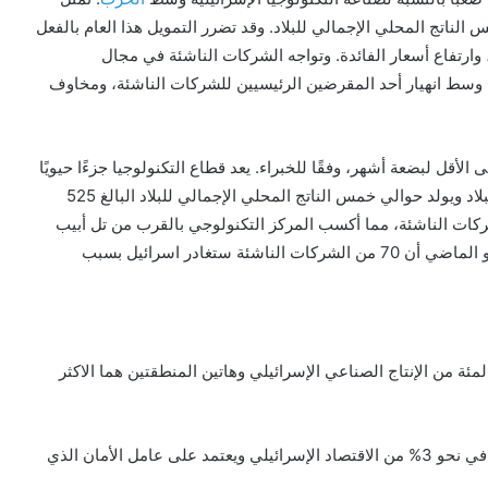
لي خمس الناتج المحلي الإجمالي للبلاد. وقد تضرر التمويل هذا العام بالفعل
وارتفاع أسعار الفائدة. وتواجه الشركات الناشئة في مجال
يل وسط انهيار أحد المقرضين الرئيسيين للشركات الناشئة، ومخاوف
قل لبضعة أشهر، وفقًا للخبراء. يعد قطاع التكنولوجيا جزءًا حيويًا
من الاقتصاد الإسرائيلي – فهو يمثل 14٪ من الوظائف في البلاد ويولد حوالي خمس الناتج المحلي الإجمالي للبلاد البالغ 525
لعدد كبير من الشركات الناشئة، مما أكسب المركز التكنولوجي بالقرب من تل أبيب
لقب “وادي السيليكون”. وكان استطلاع للرأي اظهر في يوليو الماضي أن 70 من الشركات الناشئة ستغادر اسرائيل بسبب
م منطقة عسقلان ومع منطقة بئر السبع بأكثر من 25 بالمئة من الإنتاج الصناعي الإسرائيلي وهاتين المنطقتين هما الاكثر
تشمل الخسائر الاقتصادية أيضاً قطاع السياحة، الذي يساهم في نحو 3% من الاقتصاد الإسرائيلي ويعتمد على عامل الأمان الذي