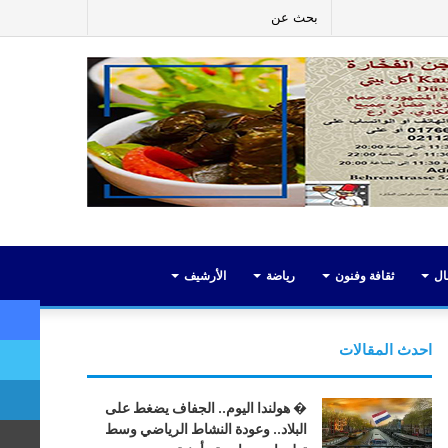
ر
لينكدإن
يوتيوب
انستقرام
إضافة
بحث
عمود
عن
جانبي
ال
ثقافة وفنون
رياضة
الأرشيف
احدث المقالات
� هولندا اليوم.. الجفاف يضغط على
البلاد.. وعودة النشاط الرياضي وسط