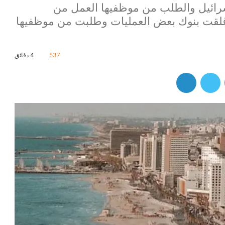
سرائيل والطلب من موظفيها العمل من
ُغلقت بنوك بعض العمليات وطلبت من موظفيها
537
4 دقائق
فيسبوك
تويتر
لينكدإن