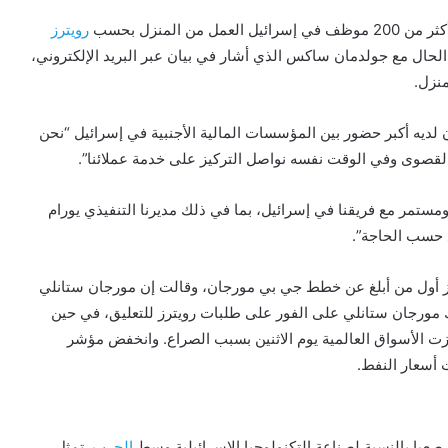
رويترز
لحال مع جولدمان ساكس الذي أشار في بيان عبر البريد الإلكتروني،
منزل.
لديه أكبر حضور بين المؤسسات المالية الأجنبية في إسرائيل “نحن
ا القصوى وفي الوقت نفسه نواصل التركيز على خدمة عملائنا”.
ستمر مع فريقنا في إسرائيل، بما في ذلك مديرنا التنفيذي يورام
د حسب الحاجة”.
نيوز أول من أبلغ عن خطط جي بي مورجان، وقالت إن مورجان ستانلي
ك مورجان ستانلي على الفور على طلبات رويترز للتعليق، في حين
ت الأسواق العالمية يوم الاثنين بسبب الصراع. وانخفض مؤشر
عبا بالنسبة لصناعة التكنولوجيا الإسرائيلية وسط
الحرب
. تمثل