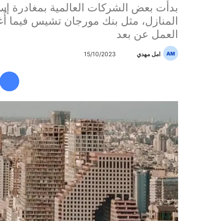
بدأت بعض الشركات العالمية بمغادرة إ
المنازل، مثل بنك مورجان تشيس فيما أ
العمل عن بعد
امل مهدي
أ
15/10/2023
ر
س
ل
ب
ر
ي
د
ا
إ
ل
ك
ت
ر
و