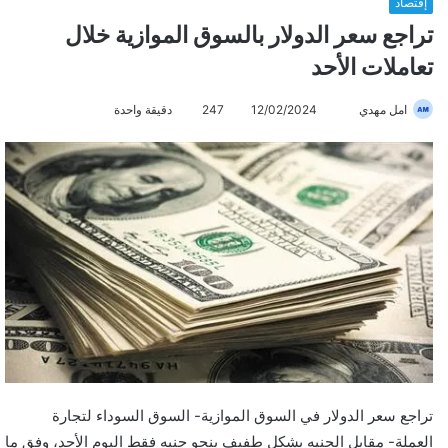
إقتصاد
تراجع سعر الدولار بالسوق الموازية خلال
تعاملات الأحد
امل مهدي
أ
12/02/2024
247
دقيقة واحدة
ر
س
ل
ب
ر
ي
د
ا
إ
ل
ك
ت
تراجع سعر الدولار في السوق الموازية- السوق السوداء لتجارة
ر
العملة- مقابل الجنيه بشكل طفيف بنحو جنيه فقط اليوم الأحد، وفق ما
و