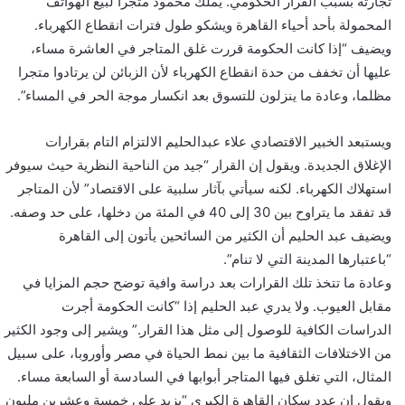
تجارته بسبب القرار الحكومي. يملك محمود متجرا لبيع الهواتف
المحمولة بأحد أحياء القاهرة ويشكو طول فترات انقطاع الكهرباء.
ويضيف “إذا كانت الحكومة قررت غلق المتاجر في العاشرة مساء،
عليها أن تخفف من حدة انقطاع الكهرباء لأن الزبائن لن يرتادوا متجرا
مظلما، وعادة ما ينزلون للتسوق بعد انكسار موجة الحر في المساء”.
ويستبعد الخبير الاقتصادي علاء عبدالحليم الالتزام التام بقرارات
الإغلاق الجديدة. ويقول إن القرار “جيد من الناحية النظرية حيث سيوفر
استهلاك الكهرباء. لكنه سيأتي بآثار سلبية على الاقتصاد” لأن المتاجر
قد تفقد ما يتراوح بين 30 إلى 40 في المئة من دخلها، على حد وصفه.
ويضيف عبد الحليم أن الكثير من السائحين يأتون إلى القاهرة
“باعتبارها المدينة التي لا تنام”.
وعادة ما تتخذ تلك القرارات بعد دراسة وافية توضح حجم المزايا في
مقابل العيوب. ولا يدري عبد الحليم إذا “كانت الحكومة أجرت
الدراسات الكافية للوصول إلى مثل هذا القرار.” ويشير إلى وجود الكثير
من الاختلافات الثقافية ما بين نمط الحياة في مصر وأوروبا، على سبيل
المثال، التي تغلق فيها المتاجر أبوابها في السادسة أو السابعة مساء.
ويقول إن عدد سكان القاهرة الكبرى “يزيد على خمسة وعشرين مليون