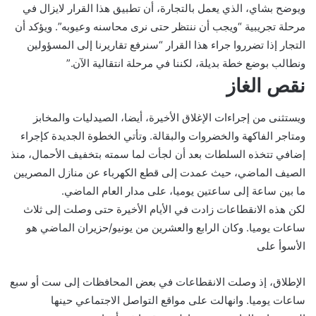
ويوضح بشاي، الذي يعمل بالتجارة، أن تطبيق هذا القرار لايزال في
مرحلة تجريبية “ويجب أن ننتظر حتى نرى محاسنه وعيوبه”. ويؤكد أن
التجار إذا تضرروا جراء هذا القرار “سنرفع تقاريرنا إلى المسؤولين
ونطالب بوضع خطة بديلة، لكننا في مرحلة انتقالية الآن.”
نقص الغاز
ويستثنى من إجراءات الإغلاق الأخيرة، أيضا، الصيدليات والمخابز
ومتاجر الفاكهة والخضروات والبقالة. وتأتي الخطوة الجديدة كإجراء
إضافي تتخذه السلطات بعد أن لجأت لما سمته بتخفيف الأحمال، منذ
الصيف الماضي، حيث عمدت إلى قطع الكهرباء عن منازل المصريين
ما بين ساعة إلى ساعتين يوميا، على مدار العام الماضي.
لكن هذه الانقطاعات زادت في الأيام الأخيرة حتى وصلت إلى ثلاث
ساعات يوميا. وكان الرابع والعشرين من يونيو/حزيران الماضي هو
الأسوأ على
الإطلاق، إذ وصلت الانقطاعات في بعض المحافظات إلى ست أو سبع
ساعات يوميا. وانهالت على مواقع التواصل الاجتماعي حينها