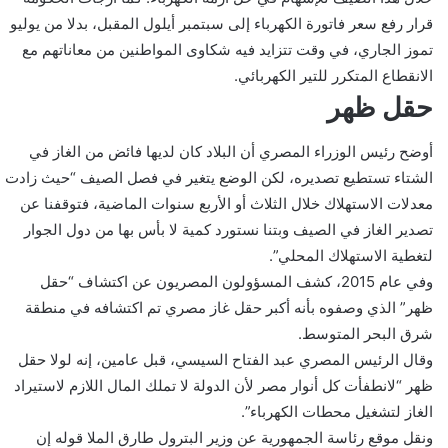
قرار رفع سعر فاتورة الكهرباء إلى سبتمبر أيلول المقبل، بدلا من يوليو
تموز الجاري، في وقت تتزايد فيه شكاوى المواطنين من معاناتهم مع
الانقطاع المتكرر للتير الكهربائي.
حقل ظهر
أوضح رئيس الوزراء المصري أن البلاد كان لديها فائض من الغاز في
الشتاء تستطيع تصديره، لكن الوضع يتغير في فصل الصيف “حيث زادت
معدلات الاستهلاك خلال الثلاث أو الأربع سنوات الماضية، فتوقفنا عن
تصدير الغاز في الصيف وبتنا نستورد كمية لا بأس بها من دول الجوار
لتغطية الاستهلاك المحلي”.
وفي عام 2015، كشف المسؤولون المصريون عن اكتشاف “حقل
ظهر” الذي وصفوه بأنه أكبر حقل غاز مصري تم اكتشافه في منطقة
شرق البحر المتوسط.
وقال الرئيس المصري عبد الفتاح السيسي، قبل عامين، إنه لولا حقل
ظهر “لانطفأت كل أنوار مصر لأن الدولة لا تملك المال اللازم لاستيراد
الغاز لتشغيل محطات الكهرباء”.
ونقل موقع رئاسة الجمهورية عن وزير البترول طارق الملا قوله إن