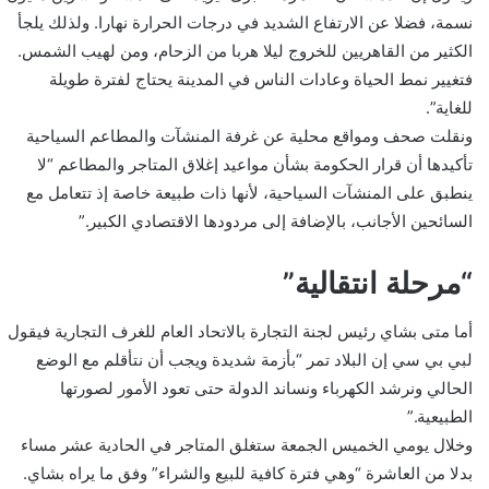
نسمة، فضلا عن الارتفاع الشديد في درجات الحرارة نهارا. ولذلك يلجأ
الكثير من القاهريين للخروج ليلا هربا من الزحام، ومن لهيب الشمس.
فتغيير نمط الحياة وعادات الناس في المدينة يحتاج لفترة طويلة
للغاية”.
ونقلت صحف ومواقع محلية عن غرفة المنشآت والمطاعم السياحية
تأكيدها أن قرار الحكومة بشأن مواعيد إغلاق المتاجر والمطاعم “لا
ينطبق على المنشآت السياحية، لأنها ذات طبيعة خاصة إذ تتعامل مع
السائحين الأجانب، بالإضافة إلى مردودها الاقتصادي الكبير.”
“مرحلة انتقالية”
أما متى بشاي رئيس لجنة التجارة بالاتحاد العام للغرف التجارية فيقول
لبي بي سي إن البلاد تمر “بأزمة شديدة ويجب أن نتأقلم مع الوضع
الحالي ونرشد الكهرباء ونساند الدولة حتى تعود الأمور لصورتها
الطبيعية.”
وخلال يومي الخميس الجمعة ستغلق المتاجر في الحادية عشر مساء
بدلا من العاشرة “وهي فترة كافية للبيع والشراء” وفق ما يراه بشاي.