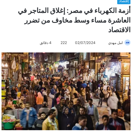
إقتصاد
أزمة الكهرباء في مصر: إغلاق المتاجر في
العاشرة مساء وسط مخاوف من تضرر
الاقتصاد
امل مهدي
أ
02/07/2024
222
4 دقائق
ر
س
ل
ب
ر
ي
د
ا
إ
ل
ك
ت