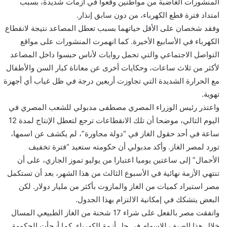
المنشورات الغاضبة من مواطنين وقعوا في أزمات شديدة، بسبب
امتداد فترة قطع الكهرباء، من دون سابق إنذار.
وفقد شخصان على الأقل حياتهما بسبب تعطل المصاعد نتيجة لانقطاع
الكهرباء في الأسابيع الأخيرة. كما انهمرت المنشورات على مواقع
التواصل الاجتماعي والتي تحمل روايات لأناس حبسوا داخل المصاعد
لأكثر من ثلاث ساعات، وحكايات أخرى عن معاناة كبار السن والأطفال
مع الحرارة الشديدة التي تجاوزت أربعين درجة في ظل غياب أي أجهزة
تهوية.
واعتذر رئيس الوزراء المصري مصطفى مدبولي للشعب المصري في
اليوم التالي، موضحا أن تلك الانقطاعات ترجع لتعطل الإنتاج لمدة 12
ساعة في أحد حقول الغاز في “دولة مجاورة”، لم يكشف عن اسمها،
تورد لمصر الغاز. وأكد مدبولي أن حكومته ستعيد “فترة تخفيف
الأحمال” إلى ساعتين يوميا اعتبارا من يوليو تموز الجاري، على أن
تنتهي الأزمة نهائية في الأسبوع الثالث من هذا الشهر، بعد أن تستكمل
مصر استيراد كميات من الغاز والمازوت بأكثر من مليار دولار. لكن
البعض يتشكك في إمكانية الالتزام بهذا الجدول.
واتفقت مصر بالفعل على شراء 17 شحنة من الغاز الطبيعي المسال
خلال هذا الصيف للإسهام في حل أزمة الكهرباء. كما أرجأت الحكومة