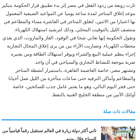
ر
ثارت زوبعة من ردود الفعل في مصر إثر بدء تطبيق قرار الحكومة بتبكير
و
موعد إغلاق المتاجر لمدة ساعة يوميا عن المواعيد الصيفية المعمول
ن
بها اعتبارا من الاثنين، لتغلق المتاجر في العاشرة مساء والمطاعم في
ي
منتصف الليل بالتوقيت المحلي، وذلك لترشيد استهلاك الكهرباء.
ا
وتقول الحكومة إنها تعاني شحا في الوقود، الغاز والمازوت، الذي يغذي
محطات الكهرباء. وتضاربت الآراء بين من يرى إغلاق المحال التجارية
إجراء ينظم عملية البيع والشراء ويوفر استهلاك الطاقة ومن يعتبره
ضربة موجعة للنشاط التجاري والسياحي في آن واحد.
وتشتهر مصر، خاصة العاصمة القاهرة، باستمرار أنشطة المتاجر
والمطاعم وأماكن الترفيه حتى ساعات متأخرة من الليل تصل أحيانا
حتى فجر اليوم التالي، وهو ما يعتبر عامل جذب للسائحين، خاصة
أولئك الآتين من منطقة الخليج الغنية بالنفط.
مقالات ذات صلة
ثاني أكثر دولة زيارة في العالم تستقبل رقماً قياسياً من
السياح خلال يونيو