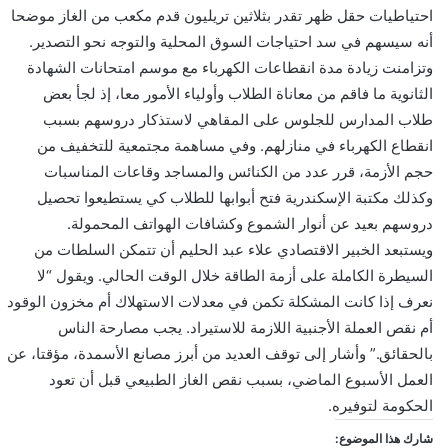
احتياطيات حقل ظهر تقدر بثلاثين تريليون قدم مكعب من الغاز موضحا
أنه سيسهم في سد احتياجات السوق المحلية والتوجه نحو التصدير.
وتزامنت زيادة مدة انقطاعات الكهرباء مع موسم امتحانات الشهادة
الثانوية ما فاقم من معاناة الطلاب وأولياء الأمور معا، إذ لجأ بعض
طلاب المدارس للجلوس على المقاهي لاستذكار دروسهم بسبب
انقطاع الكهرباء في منازلهم. وفي مساهمة مجتمعية للتخفيف من
حجم الأزمة، قرر عدد من الكنائس والمساجد وقاعات المناسبات
وكذلك مكتبة الإسكندرية فتح أبوابها للطلاب كي يستطيعوا تحصيل
دروسهم بعيد عن أنوار الشموع وكشافات الهواتف المحمولة.
ويستبعد الخبير الاقتصادي علاء عبد الحليم أن تتمكن السلطات من
السيطرة الكاملة على أزمة الطاقة خلال الوقت الحالي. ويقول “لا
نعرف إذا كانت المشكلة تكمن في معدلات الاستهلاك أم مخزون الوقود
أم نقص العملة الأجنبية اللازمة للاستيراد. يجب مصارحة الناس
بالحقائق.” وأشار إلى توقف العديد من أبرز مصانع الأسمدة، مؤقتا، عن
العمل الأسبوع الماضي، بسبب نقص الغاز الطبيعي قبل أن تعود
الحكومة لتوفيره.
شارك هذا الموضوع: