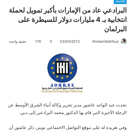
إقتصاد
البرادعي عاد من الإمارات بأكبر تمويل لحملة
انتخابية بـ 4 مليارات دولار للسيطرة على
البرلمان
Ahmed Mahfouz
أ
02/04/2013
0
176
دقيقة واحدة
ر
س
ل
ب
ر
ي
د
ا
تحدث عبد الواحد عاشور مدير تحرير وكالة أنباء الشرق الأوسط عن
إ
ل
الرحلة الأخيرة التي قام بها الدكتور محمد البرادعي إلى دبي.
ك
ت
وفي تغريدة له على موقع التواصل الاجتماعي تويتر، ذكر عاشور أن