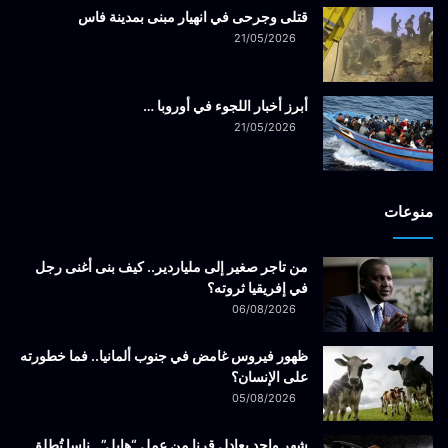
قتلى وجرحى في انهيار مبنى بمدينة فاس
21/05/2026
أبرز أخبار اللجوء في أوروبا …
21/05/2026
منوعات
من تاجر صغير إلى ملياردير.. كيف بنى أغنى رجل
في إفريقيا ثروته؟
06/08/2026
ظهور فيروس غامض في جنوب ألمانيا.. فما خطورته
على الإنسان؟
05/08/2026
شهر واحد يعادل قرنا من عمل “هابل”.. ناسا تُطلق