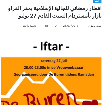
أخبار
افطار رمضاني للجالية الإسلامية بمقر الفراو
بازار بأمستردام السبت القادم 27 يوليو
سحر رمزي
أ
25/07/2013
0
168
دقيقة واحدة
ر
س
ل
ب
ر
ي
د
ا
إ
ل
ك
ت
ر
و