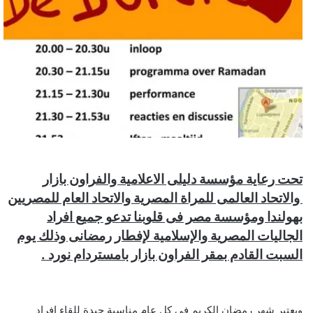
ن
ي
ا
تحت رعاية مؤسسة دليلى الاعلامية والفراون بازار
والاتحاد العالمى للمراة المصرية والاتحاد العام للمصريين
بهولندا ومؤسسة مصر فى قلوبنا تدعو جميع افراد
الجاليات المصرية والإسلامية لإفطار رمضانى وذلك يوم
السبت القادم بمقر الفراون بازار بامستردام نورد .
ويعتبر شهر رمضان الكريم في كل عام مناسبة جيدة للقاء افراد