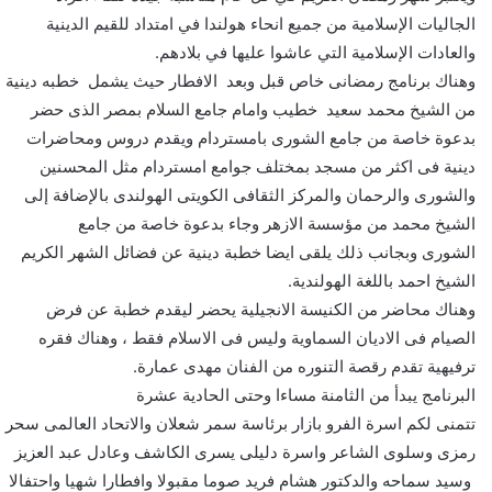
الجاليات الإسلامية من جميع انحاء هولندا في امتداد للقيم الدينية
والعادات الإسلامية التي عاشوا عليها في بلادهم.
وهناك برنامج رمضانى خاص قبل وبعد الافطار حيث يشمل خطبه دينية
من الشيخ محمد سعيد خطيب وامام جامع السلام بمصر الذى حضر
بدعوة خاصة من جامع الشورى بامستردام ويقدم دروس ومحاضرات
دينية فى اكثر من مسجد بمختلف جوامع امستردام مثل المحسنين
والشورى والرحمان والمركز الثقافى الكويتى الهولندى بالإضافة إلى
الشيخ محمد من مؤسسة الازهر وجاء بدعوة خاصة من جامع
الشورى وبجانب ذلك يلقى ايضا خطبة دينية عن فضائل الشهر الكريم
الشيخ احمد باللغة الهولندية.
وهناك محاضر من الكنيسة الانجيلية يحضر ليقدم خطبة عن فرض
الصيام فى الاديان السماوية وليس فى الاسلام فقط ، وهناك فقره
ترفيهية تقدم رقصة التنوره من الفنان مهدى عمارة.
البرنامج يبدأ من الثامنة مساءا وحتى الحادية عشرة
تتمنى لكم اسرة الفرو بازار برئاسة سمر شعلان والاتحاد العالمى سحر
رمزى وسلوى الشاعر واسرة دليلى يسرى الكاشف وعادل عبد العزيز
وسيد سماحه والدكتور هشام فريد صوما مقبولا وافطارا شهيا واحتفالا