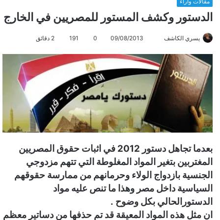
مقالات وآراء
الدستور وكشف المستور للمصريين في الخارج
يسري الكاشف
أ
09/08/2013
0
191
2 دقائق
ر
س
ل
ب
ر
ي
د
ا
إ
بعدما تجاهل دستور 2012 في اثبات حقوق المصريين
ل
المغتربين بتغير المواد المغلوطة التي تتهم مزدوجي
ك
الجنسية بازدواج الولاء وحرمانهم من ممارسة حقوقهم
ت
السياسية داخل مصر وهذا ما تنص عليه مواد
ر
الدستورالحالي بكل وضوح .
و
ان مثل هذه المواد المعيقة قد تم حذفها من دساتير معظم
ن