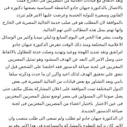
وبعد الاتفاق مع قيادات الجالية من المصريين فى الخارج قمت
بالاتصال بالدكتورة جيهان جادو الناشطة السياسية بصفتها دكتورة فى
القانون وسفيرة للنواية الحسنة وعرضت عليها الامر فلم تتردد
بالموافقة لان المطلب هو فى صلب خدمة الجالية المصرية فى الخارج
وانها تهتم بمثل هذه المطالب التي تهم الجالية.
وقمت بنشر هذا الخبر فى اليوم السابع ودليلي ميديا وكثير من الوسائل
الاعلامية المختلفة ومنذ ذلك الوقت تتعرض الدكتورة جيهان جادو
لتراشق ونقد شديد اللهجة ووعيد وتهديد وصلت حدتة للتطاول بالالفاظ
حتى وصل الامر الى البعد عن الهدف المنشود وهو تمثيل المصريين
المغتربين فى لجنة صياغة الدستور فقد اخلتفنا على الشخص قبل ان
نتفق علي تحقيق الهدف لذلك اعيد واكرر ان ما حدث وذكرته سلفا
بانني وبعد التشاور مع بعض قيادات من الجالية المصرية فى بعض
الدول المختلفة تمت الموافقة على اعلان المشاركة بشكل مكثف حتى
يصل صوتنا الى المسؤلين فى مصر لوضع تمثيل المصريين المغتربين
فى عين الاعتبار باختيار اعضاء من المصريين المغتربين فى لجنة
صياغة الدستور الجديدة.
ان الدكتورة جيهان جادو لم تطلب ولم تسعى الى طلب منصب وان
الامر كان تزكية للتطوع بالمشاركة والمساعدة فى هذا الامر وقد تم