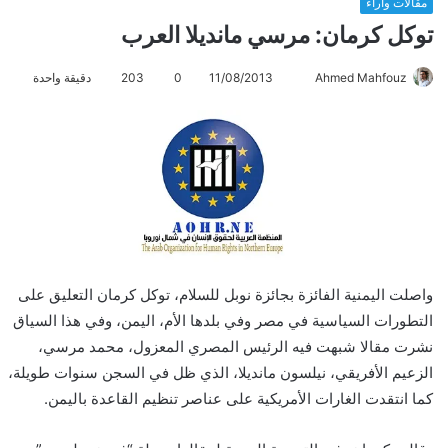
مقالات وآراء
توكل كرمان: مرسي مانديلا العرب
Ahmed Mahfouz
أ
11/08/2013
0
203
دقيقة واحدة
ر
س
ل
ب
ر
ي
د
ا
واصلت اليمنية الفائزة بجائزة نوبل للسلام، توكل كرمان التعليق على
إ
ل
التطورات السياسية في مصر وفي بلدها الأم، اليمن، وفي هذا السياق
ك
نشرت مقالا شبهت فيه الرئيس المصري المعزول، محمد مرسي،
ت
الزعيم الأفريقي، نيلسون مانديلا، الذي ظل في السجن سنوات طويلة،
ر
كما انتقدت الغارات الأمريكية على عناصر تنظيم القاعدة باليمن.
و
ن