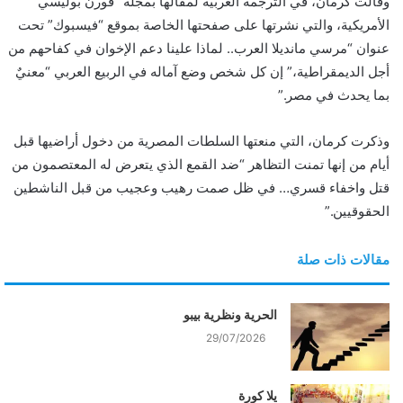
وقالت كرمان، في الترجمة العربية لمقالها بمجلة “فورن بوليسي”
ي
الأمريكية، والتي نشرتها على صفحتها الخاصة بموقع “فيسبوك” تحت
ا
عنوان “مرسي مانديلا العرب.. لماذا علينا دعم الإخوان في كفاحهم من
أجل الديمقراطية،” إن كل شخص وضع آماله في الربيع العربي “معنيٌ
بما يحدث في مصر.”
وذكرت كرمان، التي منعتها السلطات المصرية من دخول أراضيها قبل
أيام من إنها تمنت التظاهر “ضد القمع الذي يتعرض له المعتصمون من
قتل واخفاء قسري… في ظل صمت رهيب وعجيب من قبل الناشطين
الحقوقيين.”
مقالات ذات صلة
الحرية ونظرية بيبو
29/07/2026
يلا كورة