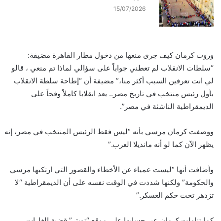
15/07/2026
وروت كرمان كيف جرى منعها من دخول مطار القاهرة مضيفة:
“سلطات الانقلاب لم تعطني جواباً على سؤالي لماذا تم منعي ، قالو
لي انت تعرفين السبب أكثر منا،” مضيفة أن “إطاحة سلطة الانقلاب
بأول رئيس منتخب في تاريخ مصر.. يعد انقلابا كاملاً وفجاً على
الديمقراطية الناشئة في مصر”.
ووصفت كرمان مرسي بأنه “ليس فقط الرئيس المنتخب في مصر، إنه
يظهر الآن كما لو أنه مانديلا العرب.”
وأضافت أنها “ليست عمياء عن الأخطاء والقصور التي ارتكبها مرسي
والحكومة” ولكنها شددت في الوقت نفسه على أن الديمقراطية “لا
تزدهر تحت حكم العسكر.”
كما تناولت كرمان عبر حسابها على موقع “تويتر” قضية الغارات