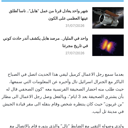
شهر واحد يعادل قرنا من عمل “هابل”.. ناسا تُطلق
عينها العظمى على الكون
31/07/2026
واحد في المليار.. مرصد هابل يكشف أندر حادث كوني
في تاريخ مجرتنا
27/07/2026
بعدما سمع رجل الاعمال كرميل ليفي هذا الحديث اتصل في الصباح
الباكر مع الجنرال اسرائيل تال وأخبره عن المعلومات التي سمعها،
حيث طلب منه احضار الصحيفة الفرنسية معه “كون الصحفي قال له
بأن يشتري الصحيفة بعد 3 ايام”، وبالفعل وصل رجل الاعمال الى مطار
“بن غريون” حيث كان ينتظره شخص وقام بنقله الى مقر قيادة الجيش
في مدينة تل أبيب.
ولدى وصوله التقى مع الضابط “تال” والذي بدوره قام بالاتصال مع