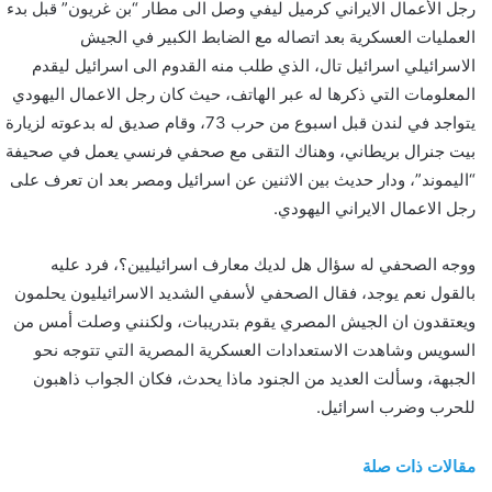
رجل الأعمال الايراني كرميل ليفي وصل الى مطار “بن غريون” قبل بدء
ن
العمليات العسكرية بعد اتصاله مع الضابط الكبير في الجيش
ي
الاسرائيلي اسرائيل تال، الذي طلب منه القدوم الى اسرائيل ليقدم
ا
المعلومات التي ذكرها له عبر الهاتف، حيث كان رجل الاعمال اليهودي
يتواجد في لندن قبل اسبوع من حرب 73، وقام صديق له بدعوته لزيارة
بيت جنرال بريطاني، وهناك التقى مع صحفي فرنسي يعمل في صحيفة
“اليموند”، ودار حديث بين الاثنين عن اسرائيل ومصر بعد ان تعرف على
رجل الاعمال الايراني اليهودي.
ووجه الصحفي له سؤال هل لديك معارف اسرائيليين؟، فرد عليه
بالقول نعم يوجد، فقال الصحفي لأسفي الشديد الاسرائيليون يحلمون
ويعتقدون ان الجيش المصري يقوم بتدريبات، ولكنني وصلت أمس من
السويس وشاهدت الاستعدادات العسكرية المصرية التي تتوجه نحو
الجبهة، وسألت العديد من الجنود ماذا يحدث، فكان الجواب ذاهبون
للحرب وضرب اسرائيل.
مقالات ذات صلة