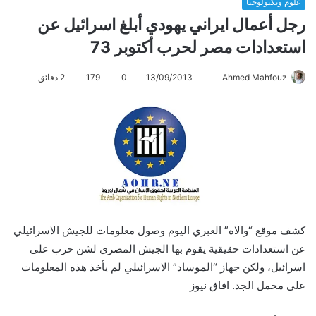
علوم وتكنولوجيا
رجل أعمال ايراني يهودي أبلغ اسرائيل عن
استعدادات مصر لحرب أكتوبر 73
Ahmed Mahfouz
أ
13/09/2013
0
179
2 دقائق
ر
س
ل
ب
ر
ي
د
ا
كشف موقع “والاه” العبري اليوم وصول معلومات للجيش الاسرائيلي
إ
ل
عن استعدادات حقيقية يقوم بها الجيش المصري لشن حرب على
ك
اسرائيل، ولكن جهاز “الموساد” الاسرائيلي لم يأخذ هذه المعلومات
ت
على محمل الجد. افاق نيوز
ر
و