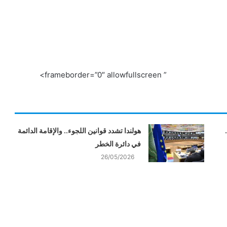
” frameborder=”0″ allowfullscreen>
هولندا تشدد قوانين اللجوء.. والإقامة الدائمة
في دائرة الخطر
26/05/2026