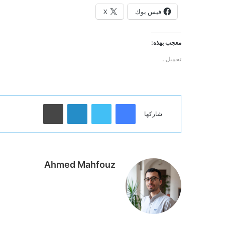
فيس بوك
X
معجب بهذه:
تحميل...
فيسبوك
تويتر
لينكدإن
طباعة
شاركها
Ahmed Mahfouz