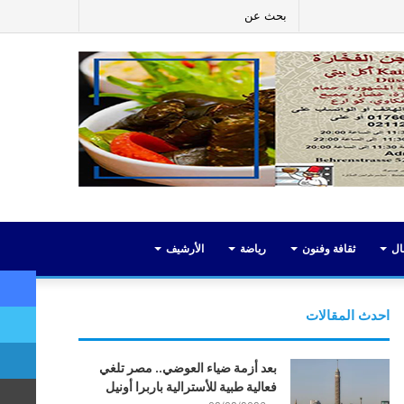
ر
لينكدإن
يوتيوب
انستقرام
إضافة
بحث
عمود
عن
جانبي
ال
ثقافة وفنون
رياضة
الأرشيف
احدث المقالات
بعد أزمة ضياء العوضي.. مصر تلغي
فعالية طبية للأسترالية باربرا أونيل