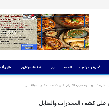
فيسبوك
تويت
الأسرة والمجتمع
الصحة
دين
تحقيقات وتقارير
مال و أعم
و:الشرطة الهولندية تدرب الفئران على كشف المخدرات والقنابل
ان على كشف المخدرات والقنابل