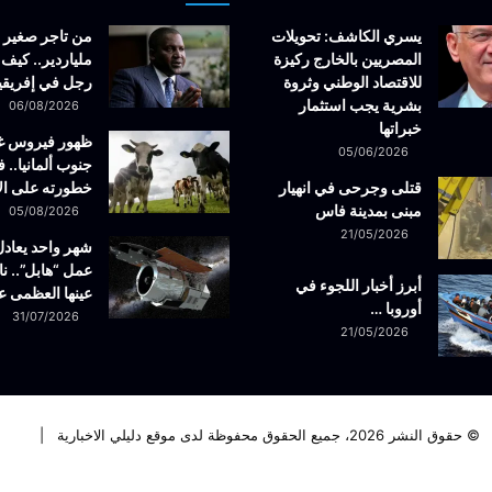
يسري الكاشف: تحويلات
من تاجر صغير 
المصريين بالخارج ركيزة
ملياردير.. كيف 
للاقتصاد الوطني وثروة
رجل في إفريقيا
بشرية يجب استثمار
06/08/2026
خبراتها
ظهور فيروس 
05/06/2026
جنوب ألمانيا.. ف
قتلى وجرحى في انهيار
خطورته على ال
مبنى بمدينة فاس
05/08/2026
21/05/2026
شهر واحد يعادل
عمل “هابل”.. نا
أبرز أخبار اللجوء في
عينها العظمى ع
أوروبا …
31/07/2026
21/05/2026
© حقوق النشر 2026، جميع الحقوق محفوظة لدى موقع دليلي الاخبارية |
فيسبوك
تويتر
لينكدإن
يوتيوب
انستقرام