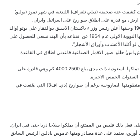
ة.
نت كشفت عنه صحيفة (ديلي تلغراف) اللندنية في شهر تموز (يوليو)
رض، مع قدرة على اطلاق صواريخ على اسرائيل وايران.
يذكر أن باكستان بدأت التفكير بإنجاز قنبلة ذرية في العام 1965 وحينها أعلن رئيس وزراء باكستان الاسبق ذوالفقار علي بوتو (والد
السيدة الراحلة بي نظير بوتو) بعد إجراء الصين اختباراً لقنبلتها النووية الاولى عام 1964 عن اقتناعه بأن الهند تسعى للحصول على
لو أكلنا الأعشاب وأوراق الأشجار”.
تش.اس) حللوا صور الاقمار الصناعية قاعدتي اطلاق في القاعدة
وأشارت إلى أن القواعد التي تلائم صواريخ “دي.اف 3” التي تملكها السعودية ذات مدى يبلغ 2500 4000 كم وهي قادرة على
 السنوات الخمس الاخيرة.
وقدّر الخبراء في معهد البحث أن السعودية في مسار تطوير منظومتها الصاروخية برغم أن صواريخ (دي. اف3) التي صُنعت في
لى فعل ذلك فليس من الممتنع أن يملكوا سلاحا ذريا حتى قبل ايران.
رك أوربن، يعتمد على عدة مصادر ومنها عاموس يادلين الرئيس السابق