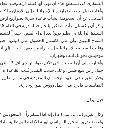
العسكري كي تستطيع هذه أن تهب لها قنبلة ذرية وقت الحاج
وأعاد تحليل صحيفة (هآرتس) الإسرائيلية إلى الأذهان ما كا
الماضي عن أن السعودية انشأت قاعدة سرية لصواريخ ارض ا
السلاح النووي، وأن على باكستان الحصول على قنبلتها “حتى 
وقالت الصحيفة الإسرائيلية إن خبراء من معهد البحث (آي.ا
موجهتين نحو تل ابيب وطهران.
حمل رأس يبلغ طنين، وعلى حسب التقدير بُنيت القاعدة في
الثمانينيات قادرة على حمل رؤوس صواريخ ذرية.
قبل إيران
وكان تقرير (بي بي سي) قال إنه اذا استقر رأي السعوديين ع
واعتمد تقرير المحرر السياسي لهيئة الإذاعة البريطانية ما