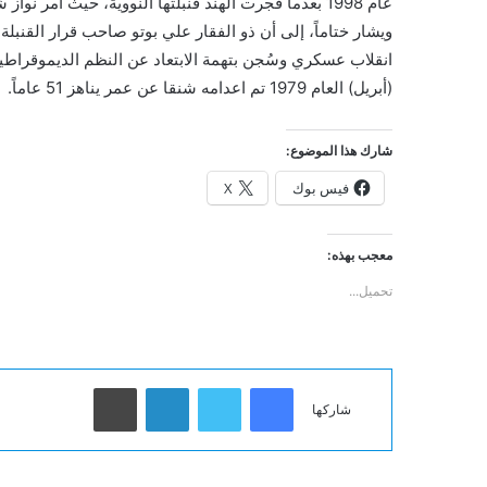
عام 1998 بعدما فجرت الهند قنبلتها النووية، حيث أمر نواز شريف رئيس الوزراء بتفجيرها وكللت بالنجاح.
انقلاب عسكري وسُجن بتهمة الابتعاد عن النظم الديموقراطية 
(أبريل) العام 1979 تم اعدامه شنقا عن عمر يناهز 51 عاماً.
شارك هذا الموضوع:
فيس بوك
X
معجب بهذه:
تحميل...
فيسبوك
تويتر
لينكدإن
طباعة
شاركها