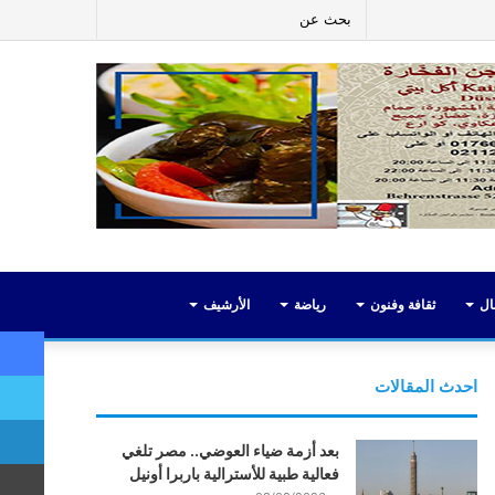
ر
لينكدإن
يوتيوب
انستقرام
إضافة
بحث
عمود
عن
جانبي
ال
ثقافة وفنون
رياضة
الأرشيف
احدث المقالات
بعد أزمة ضياء العوضي.. مصر تلغي
فعالية طبية للأسترالية باربرا أونيل