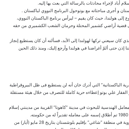
ستان و أجرى مباحثاته مع بوتوحول البرنامج النووي لباكستان .
1975 وطلب منه عدم الرجوع إلى هولندا، حيث كان يقيم – ليرأس برنامج الباكستان النووي،
 على قضية أراضي كشمير المحتلة وحرمان الشعب الكشميري من حقه
الذي كان سيعني تركها لهولندا إلى الأبد، فسألته أن كان يستطيع إنجاز
 إذن حتى ألمّ أغراضنا في هولندا وأرجع إليك، ومنذ ذلك الحين
ة الباكستانية” التي أدرك خان أنه لن يستطيع فى ظل البيروقراطية
 الفقار علي بوتو إعطاءه حرية كاملة للتصرف من خلال هيئة مستقلة
معامل الهندسية للبحوث في مدينة “كاهوتا” القريبة من مدينتي إسلام
وقامت باكستان بالتجارب النووية بتفجير (6) من القنابل النووية في منطقة “شاغي” بإقليم بلوشستان بتاريخ 28 مايو (أيار) من