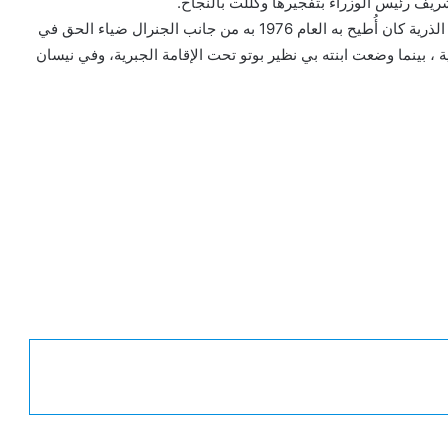
ويشار ختاماً، إلى أن ذو الفقار علي بوتو صاحب قرار القنبلة الذرية كان أُطيح به العام 1976 به من جانب الجنرال ضياء الحق في
، بينما وضعت ابنته بي نظير بوتو تحت الإقامة الجبرية، وفي نيسان