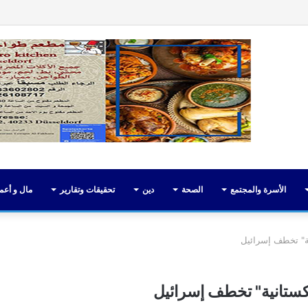
فيسبوك
تويت
الأسرة والمجتمع
الصحة
دين
تحقيقات وتقارير
مال و أعم
ية" تخطف إسرائيل
باكستانية" تخطف إسرائيل