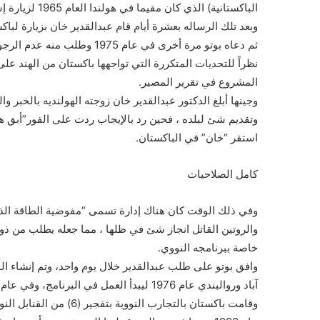
الباكستانية) الذي كان مقيما في هولندا العام 1965 لزيارة إسلام أباد لإجراء محادثات بالرسالة التي بعث بها إليه.
وبعد تلك الرساله بعشرة أيام قام عبدالقدير خان بزيارة لباك
ثم دعاه بوتو مرة أخرى في عام 
نظراً للتحديات المتكررة التي تواجهها باكستان من الهند
المشروع في تقرير المصير.
وجينها أبلغ الدكتور عبدالقدير خان زوجته الهولنديه بالخبر و
وتقديم شئ لبلده ، فحين رد بالإيجاب ردت على الفور”أبق هنا
استقر “خان” في الباكستان.
كامل الصلاحيات
وفي ذلك الوقت كان هناك إدارة تسمى “مفوضية الطاقة الذري
والروتين القاتل انجاز شئ في ظلها ، مما جعله يطلب من ذو
خاصة ببرنامجه النووي.
وافق بوتو على طلب عبدالقدير خلال يوم واحد، وتم إنشاء ال
آباد وروالبندي عام 1976 ليبدأ العمل في البرنامج، وفي عام 1980 تم أطلاق إسمه على معامله تقديراً له من حكومته.