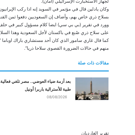
لجهاز الاستخبارت الإسرائيلي (أمان).
وكان يادلين قال في مؤتمر في السويد إنه اذا ركب الإيراني
بسلاح ذري خاص بهم، وأضاف إن السعوديين دفعوا ثمن القنبل
وورد في تقرير (بي بي سي) ايضا كلام مسؤول كبير في حلف
على سلاح ذري صُنع في باكستان لأجل السعودية وهذا السلاح
كما قال غاري سامور الذي كان أحد مستشاري باراك اوباما “إ
منهم في حالات الضرورة القصوى سلاحا ذريا”.
مقالات ذات صلة
بعد أزمة ضياء العوضي.. مصر تلغي فعالية
طبية للأسترالية باربرا أونيل
08/08/2026
تقرير الغارديان