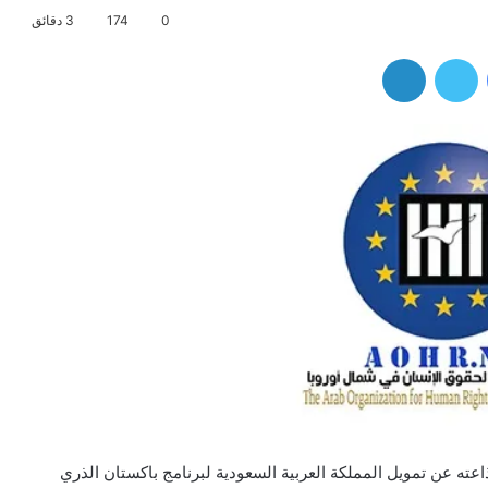
0
174
3 دقائق
فيسبوك
تويتر
لينكدإن
عته عن تمويل المملكة العربية السعودية لبرنامج باكستان الذري