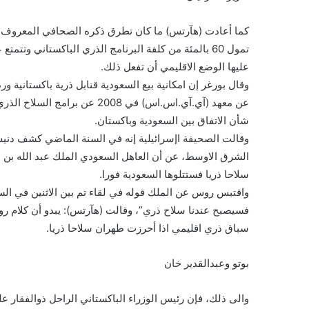
كما أعادت (هآرتس) ما كان تطرق ذكره الصحافي المعروف في 
عليها الوضع الاقليمي أن تفعل ذلك.
وقال بورغر إن امكانية بيع السعودية قنابل ذرية باكستانية و
عن معهد (آي.آي.اس.اس) في 2008
شأن الاتفاق بين السعودية وباكستان.
وقالت الصحيفة اإسرائيلية إنه في السنة الماضي كشف دن
الشرق الاوسط، عن أن العاهل السعودي الملك عبد الله بن عب
سلاحا ذريا فستتلوها السعودية فورا.
فسيصبح عندنا سلاح ذري”، وقالت (هآرتس): يبدو أن كلام 
سباق ذري اقليمي اذا أحرزت طهران سلاحا ذريا.
بوتو وعبدالقدير خان
والى ذلك، فإن رئيس الوزراء الباكستاني الراحل ذوالفقار علي 