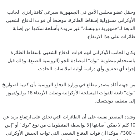
وحمّل عضو مجلس الأمن في الجمهورية سيرغي كافتارادزي الجانب
الأوكراني مسؤولية إسقاط الطائرة، موضحا أن قوات الدفاع الشعبي
التابعة لـ”جمهورية دونيتسك” غير مزودة بأسلحة تمكنها من إصابة
طائرات على هذا الارتفاع.
وكان الجانب الأوكراني اتهم قوات الدفاع الشعبي بإسقاط الطائرة
باستخدام منظومة “بوك” المضادة للجو (الروسية الصنع)، وذلك قبل
إجراء أي تحقيق وأي دراسة أولية لملابسات الحادث.
من جهته أفاد مصدر مطلع في وزارة الدفاع الروسية بأن كتيبة لصواريخ
“بوك” تابعة للقوات المسلحة الأوكرانية وصلت الأربعاء 16 يوليو/تموز
إلى منطقة دونيتسك.
وشدد المصدر نفسه على أن الطائرات التي تحلق على ارتفاع يزيد عن
10 كلم لا يمكن أصابتها إلا بواسطة المنظومات من نوع “بوك” أو “إس
– 300″، مؤكدا أن قوات الدفاع الشعبي التي تواجه الجيش الأوكراني