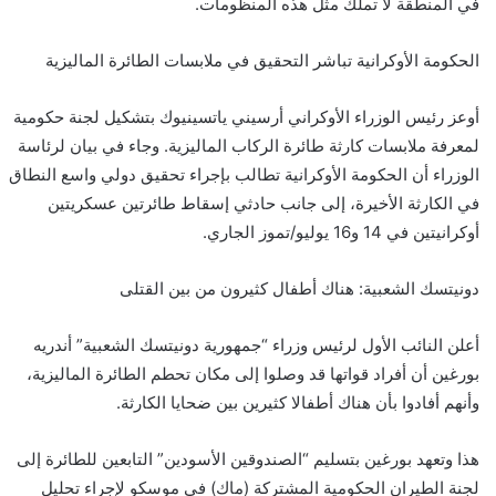
في المنطقة لا تملك مثل هذه المنظومات.
الحكومة الأوكرانية تباشر التحقيق في ملابسات الطائرة الماليزية
أوعز رئيس الوزراء الأوكراني أرسيني ياتسينيوك بتشكيل لجنة حكومية
لمعرفة ملابسات كارثة طائرة الركاب الماليزية. وجاء في بيان لرئاسة
الوزراء أن الحكومة الأوكرانية تطالب بإجراء تحقيق دولي واسع النطاق
في الكارثة الأخيرة، إلى جانب حادثي إسقاط طائرتين عسكريتين
أوكرانيتين في 14 و16 يوليو/تموز الجاري.
دونيتسك الشعبية: هناك أطفال كثيرون من بين القتلى
أعلن النائب الأول لرئيس وزراء “جمهورية دونيتسك الشعبية” أندريه
بورغين أن أفراد قواتها قد وصلوا إلى مكان تحطم الطائرة الماليزية،
وأنهم أفادوا بأن هناك أطفالا كثيرين بين ضحايا الكارثة.
هذا وتعهد بورغين بتسليم “الصندوقين الأسودين” التابعين للطائرة إلى
لجنة الطيران الحكومية المشتركة (ماك) في موسكو لإجراء تحليل