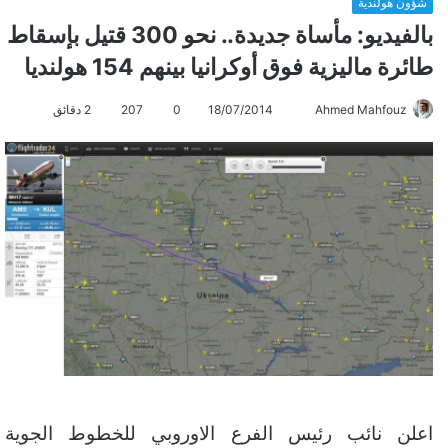
شؤون هولندية
بالفيديو: مأساة جديدة.. نحو 300 قتيل بإسقاط
طائرة ماليزية فوق أوكرانيا بينهم 154 هولنديا
Ahmed Mahfouz
أ
18/07/2014
0
207
2 دقائق
ر
س
ل
ب
ر
ي
د
ا
إ
ل
ك
ت
ر
اعلن نائب رئيس الفرع الاوروبي للخطوط الجوية
و