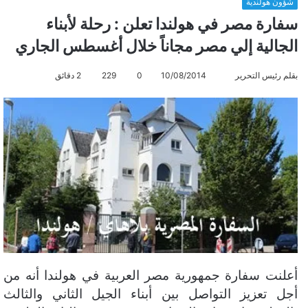
شؤون هولندية
سفارة مصر في هولندا تعلن : رحلة لأبناء
الجالية إلي مصر مجاناً خلال أغسطس الجاري
بقلم رئيس التحرير
أ
10/08/2014
0
229
2 دقائق
ر
س
ل
ب
ر
ي
د
ا
إ
ل
ك
أعلنت سفارة جمهورية مصر العربية في هولندا أنه من
ت
ر
أجل تعزيز التواصل بين أبناء الجيل الثاني والثالث
و