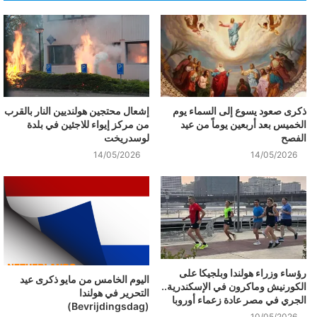
ذكرى صعود يسوع إلى السماء يوم
إشعال محتجين هولنديين النار بالقرب
الخميس بعد أربعين يوماً من عيد
من مركز إيواء للاجئين في بلدة
الفصح
لوسدريخت
14/05/2026
14/05/2026
رؤساء وزراء هولندا وبلجيكا على
اليوم الخامس من مايو ذكرى عيد
الكورنيش وماكرون في الإسكندرية..
التحرير في هولندا
الجري في مصر عادة زعماء أوروبا
(Bevrijdingsdag)
10/05/2026