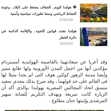
� هولندا اليوم.. الجفاف يضغط على البلاد.. وعودة
النشاط الرياضي وسط تطورات سياسية وأمنية
07/08/2026
هولندا تشدد قوانين اللجوء.. والإقامة الدائمة في
دائرة الخطر
26/05/2026
وقد أعربا عن سعادتهما بالعاصمة الهولندية أمستردام
مؤكدين أنها من اجمل المدن الأوروبية ولها طابع مميز
وأيضا مدينة الزهور كوكين هوف التى لم يجدا مثيلا لها
فى العالم على حد قولهما ، وقد صرح بذلك مجدى سعيد
منسق اتحاد المجالس المصرية بهولندا ،والذى أكد أن
الزيارة كانت سريعة وبهدف التكريم للفنانة سهير
المرشدى وإبنتها حنان مطاوع .