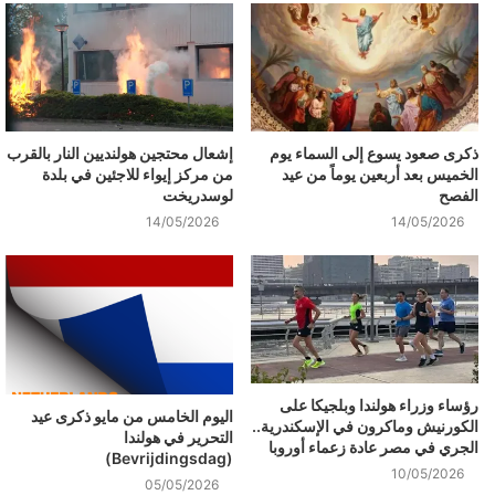
ذكرى صعود يسوع إلى السماء يوم
إشعال محتجين هولنديين النار بالقرب
الخميس بعد أربعين يوماً من عيد
من مركز إيواء للاجئين في بلدة
الفصح
لوسدريخت
14/05/2026
14/05/2026
رؤساء وزراء هولندا وبلجيكا على
اليوم الخامس من مايو ذكرى عيد
الكورنيش وماكرون في الإسكندرية..
التحرير في هولندا
الجري في مصر عادة زعماء أوروبا
(Bevrijdingsdag)
10/05/2026
05/05/2026