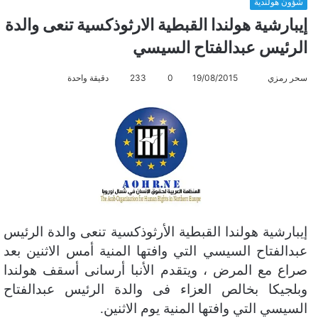
شؤون هولندية
إيبارشية هولندا القبطية الارثوذكسية تنعى والدة
الرئيس عبدالفتاح السيسي
سحر رمزي
أ
19/08/2015
0
233
دقيقة واحدة
ر
س
ل
ب
ر
ي
د
ا
إيبارشية هولندا القبطية الأرثوذكسية تنعى والدة الرئيس
إ
ل
عبدالفتاح السيسي التي وافتها المنية أمس الاثنين بعد
ك
صراع مع المرض ، ويتقدم الأنبا أرسانى أسقف هولندا
ت
وبلجيكا بخالص العزاء فى والدة الرئيس عبدالفتاح
ر
السيسي التي وافتها المنية يوم الاثنين.
و