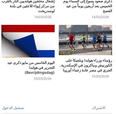
ذكرى صعود يسوع إلى السماء يوم
إشعال محتجين هولنديين النار بالقرب
الخميس بعد أربعين يوماً من عيد
من مركز إيواء للاجئين في بلدة
الفصح
لوسدريخت
14/05/2026
14/05/2026
رؤساء وزراء هولندا وبلجيكا على
اليوم الخامس من مايو ذكرى عيد
الكورنيش وماكرون في الإسكندرية..
التحرير في هولندا
الجري في مصر عادة زعماء أوروبا
(Bevrijdingsdag)
10/05/2026
05/05/2026
الاشتراك
تسجيل الدخول