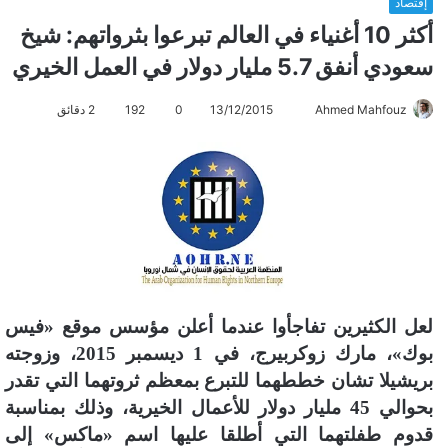
إقتصاد
أكثر 10 أغنياء في العالم تبرعوا بثرواتهم: شيخ
سعودي أنفق 5.7 مليار دولار في العمل الخيري
Ahmed Mahfouz
أ
13/12/2015
0
192
2 دقائق
ر
س
ل
ب
ر
ي
د
ا
لعل الكثيرين تفاجأوا عندما أعلن مؤسس موقع «فيس
إ
ل
بوك»، مارك زوكربيرج، في 1 ديسمبر 2015، وزوجته
ك
بريشيلا تشان خططهما للتبرع بمعظم ثروتهما التي تقدر
ت
بحوالي 45 مليار دولار للأعمال الخيرية، وذلك بمناسبة
ر
قدوم طفلتهما التي أطلقا عليها اسم «ماكس» إلى
و