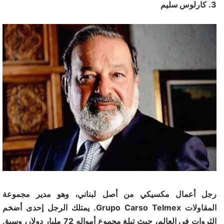
3. كارلوس سليم
رجل أعمال مكسيكي من أصل لبناني، وهو مدير مجموعة
المقاولات Grupo Carso Telmex. يمتلك الرجل إحدى أضخم
الثروات في العالم، حيث تبلغ مجموع أمواله 72 مليار دولار، وسبق