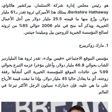
هو رئيس مجلس إدارة شركة الاستثمار، بيركشير هاثاواي،
Berkshire Hathaway، يمتلك هذا الأميركي ثروة تقدر بـ61 مليار
دولار، وزّع منها ما قيمته 25.5 مليار دولار من أجل الأعمال
الخيرية، ويذكر أنه منح في عام 2006 حوالي 85% من ثروته
لصالح المؤسسة الخيرية للزوجين بيل وميليندا جيتس.
1. مارك زوكربيرج
مؤسس الموقع الاجتماعي «فيس بوك»، تقدر ثروة هذا الملياردير
الشاب بحوالي 46.8 مليار دولار، وأعلن مؤخرا عزمه التبرع بحوالي
99% من عائدات الموقع للمؤسسة الخيرية التي أنشأها رفقة
زوجته، أي ما يعادل حاليا 45 مليار دولار، وإذا ما تبقت قيمة الأرباح
على ما هي عليه، فإن «مارك» سيكون الرجل الأكثر تبرعا في
العالم.