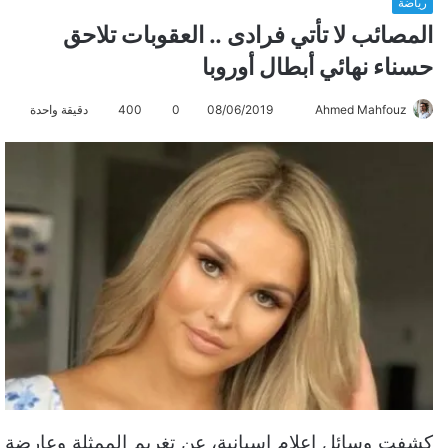
رياضة
المصائب لا تأتي فرادى .. العقوبات تلاحق
حسناء نهائي أبطال أوروبا
Ahmed Mahfouz
أ
08/06/2019
0
400
دقيقة واحدة
ر
س
ل
ب
ر
ي
د
ا
إ
ل
ك
ت
ر
كشفت وسائل اعلام اسبانية، عن تغريم الممثلة وعارضة
و