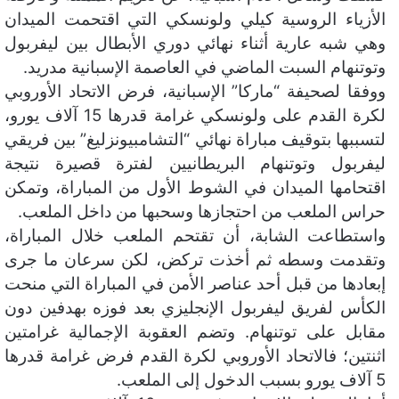
الأزياء الروسية كيلي ولونسكي التي اقتحمت الميدان
ن
وهي شبه عارية أثناء نهائي دوري الأبطال بين ليفربول
ي
ا
وتوتنهام السبت الماضي في العاصمة الإسبانية مدريد.
ووفقا لصحيفة “ماركا” الإسبانية، فرض الاتحاد الأوروبي
لكرة القدم على ولونسكي غرامة قدرها 15 آلاف يورو،
لتسببها بتوقيف مباراة نهائي “التشامبيونزليغ” بين فريقي
ليفربول وتوتنهام البريطانيين لفترة قصيرة نتيجة
اقتحامها الميدان في الشوط الأول من المباراة، وتمكن
حراس الملعب من احتجازها وسحبها من داخل الملعب.
واستطاعت الشابة، أن تقتحم الملعب خلال المباراة،
وتقدمت وسطه ثم أخذت تركض، لكن سرعان ما جرى
إبعادها من قبل أحد عناصر الأمن في المباراة التي منحت
الكأس لفريق ليفربول الإنجليزي بعد فوزه بهدفين دون
مقابل على توتنهام. وتضم العقوبة الإجمالية غرامتين
اثنتين؛ فالاتحاد الأوروبي لكرة القدم فرض غرامة قدرها
5 آلاف يورو بسبب الدخول إلى الملعب.