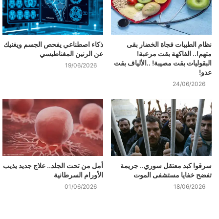
نظام الطيبات فجاة الخضار بقى
ذكاء اصطناعي يفحص الجسم ويغنيك
متهم!.. الفاكهة بقت مرعبة!
عن الرنين المغناطيسي
البقوليات بقت مصيبة! ..الألياف بقت
19/06/2026
عدو!
24/06/2026
سرقوا كبد معتقل سوري.. جريمة
أمل من تحت الجلد.. علاج جديد يذيب
تفضح خفايا مستشفى الموت
الأورام السرطانية
01/06/2026
18/06/2026