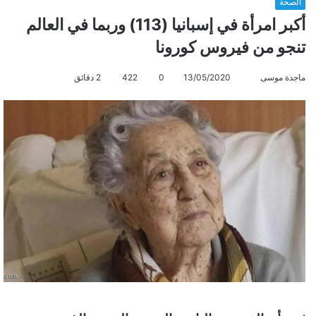
الصحة
أكبر امرأة في إسبانيا (113) وربما في العالم
تنجو من فيروس كورونا
ماجدة موسى
أ
13/05/2020
0
422
2 دقائق
ر
س
ل
ب
ر
ي
د
ا
إ
ل
ك
ت
ر
و