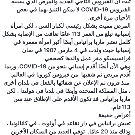
ثبت أن الفيروس التاجي الجديد والمرض الذي يسببه
ن
الفيروس COVID-19 لا يمكن التنبؤ بهما في بعض
ي
الأحيان مرة أخرى.
ا
المرض مميت بشكل رئيسي لكبار السن ، لكن امرأة
إسبانية تبلغ من العمر 113 عامًا تعافت من الإصابة بشكل
كلمل تعتبر ماريا برانياس أيضًا أكبر امرأة معمرة في
إسبانيا حيث ولدت في 4 مارس 1907 في سان
فرانسيسكو مقر عمل والدها كصحفي.
وهي الآن أيضًا أقدم إسباني ينجو من COVID-19. وربما
أقدم مريض تم شفيها من فيروس كورونا في العالم.
منذ قرون تم الإعلان عن شفائها بالفعل في بلدان أخرى
، مثل المملكة المتحدة وأيضًا في بلدنا في هولندا . لكن
ماريا برانياس قد تكون الأقدم على الإطلاق عند سن
113عام.
أعراض خفيفة
تعيش برانياس في دار تقاعد في أولوت ، في كاتالونيا ،
وذلك منذ 20 عامًا. توفي العديد من السكان الآخرين