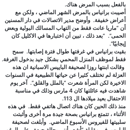
بالفعل بسبب المرض هناك.
أصيبت برانياس بالمرض الشهر الماضي ، ولكن مع
أعراض خفيفة. وأوضح مدير الاتصالات في دار المسنين
أن “ماريا عانت فقط من التهاب المسالك البولية وبعض
الحمى”. “بعد ذلك ، تبين أن اختبارها في الاكليل كان
إيجابيًا”.
بقيت برانياس في غرفتها طوال فترة إصابتها. سمح
فقط لموظف المنزل المحمي بشكل جيد بدخول الغرفة.
وقالت ابنتها روزا لصحيفة الباييس الاسبانية ان هذه
العزلة لم تختلف كثيرا عن حياتها الطبيعية في السنوات
الاخيرة لكن المرأة شعرت “بالملل والقلق”. آخر يوم
شاهدت فيه عائلتها كان 4 مارس وذلك في مناسبة
الاحتفال بعيد ميلادها ال 113.
منذ ذلك الحين كان هناك اتصال هاتفي فقط. في هذه
الأثناء ، تتمتع برانياس بصحة جيدة مرة أخرى وأثبتت
سلبيتها للفيروس الأسبوع الماضي. وأبلغت لصحيفة
الباييس في مقابلة “أشعر أنني بحالة جيدة ، على الرغم