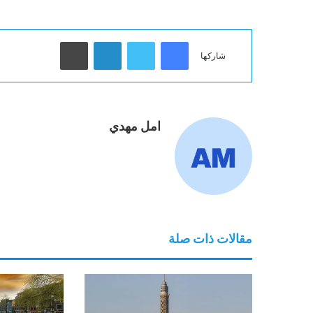
فيسبوك
تويتر
لينكدإن
طباعة
شاركها
امل مهدي
مقالات ذات صلة