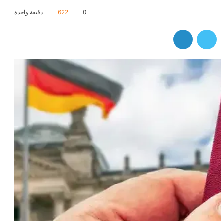
0
622
دقيقة واحدة
فيسبوك
تويتر
لينكدإن