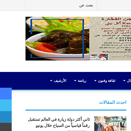
ر
لينكدإن
يوتيوب
انستقرام
إضافة
بحث
عمود
عن
جانبي
ال
ثقافة وفنون
رياضة
الأرشيف
احدث المقالات
ثاني أكثر دولة زيارة في العالم تستقبل
رقماً قياسياً من السياح خلال يونيو