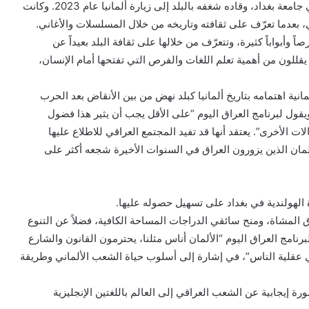
إلى قلبه فتحدث معه بلغته”. تعلّم مصطفى اللغة الألمانية في جامعة بغداد، وقاده شغفه بالبلد إلى زيارة ألمانيا عام 2023. وكانت
، بعدما تعرّف على ثقافته وتاريخه من خلال المسلسلات والأغاني.
وأبواباً كثيرة، وتتعرّف من خلالها على ثقافة البلد بعيداً عن
قللون من أهمية تعلم اللغات والفرص التي تفتحها أمام الإنسان،
ية اهتمامه بتاريخ ألمانيا كبلد نهض من بين الأنقاض بعد الحرب
. ويقول لبرنامج العراق اليوم “على الأقل يجب أن يثير هذا فضول
لات الأخرى”. يعتقد أنها قد تفيد المجتمع العراقي للاطلاع عليها
لألمان الذين يزورون العراق في السنوات الأخيرة شجعه أكثر على
ة الهولندية في بغداد على تسهيل حصوله عليها.
المشاة، ومنح سائقي الدراجات المساحة الكافية، فضلاً عن التنوع
نامج العراق اليوم “الألمان أناس مثلنا، يحترمون القانون والشارع
 عقلية الناس”، في إشارة إلى أسلوب حياة الشعب الألماني وطريقة
يجابية عن الشعب العراقي إلى العالم باللغتين الإنجليزية