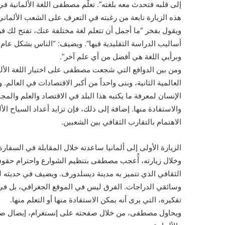
هذه الزيارة نابعة من رغبته في التعرف على الشعب الألماني
ويقول بفخر “ما أجمل أن تتعلم لغة مختلفة عنك، تفتح لك فرصاً 
أساليب الدراسة التقليدية فيها”. ويضيف: “الناس بشكل عام ي
وبرأيي اللغة هي أفضل من أي علم آخر”.
ومن بين الدوافع التي شجعت مصطفى على اختيار اللغة الألمان
العالمية الثانية، وبنى واحداً من أكبر الاقتصادات في العالم
الإنسان لمعرفة ما يكتبه هذا البلد في الاقتصاد والعلم والمجا
والاستفادة منها. إضافة إلى ذلك، فإن تزايد أعداد السياح ا
الاهتمام بالتقارب الثقافي بين الشعبين.
الزيارة الأولى إلى ألمانيا ساعدته خلال المقابلة في السفار
وخلال زيارته، أُعجب مصطفى بتنظيم الشوارع واحترام حقوق 
الثقافي الذي تتميز به مدينة ديسلدورف. ويضيف في حديثه لبر
وسائقي الدراجات. الفرق ليس في الموقع الجغرافي، بل في
تفكيره، التي يرى أنه يمكن الاستفادة منها أو التعلم منها.
ويحاول مصطفى، من خلال صفحته على إنستغرام، إيصال صورة إ