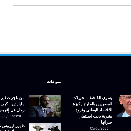
منوعات
يسري الكاشف: تحويلات
من تاجر صغير 
المصريين بالخارج ركيزة
ملياردير.. كيف 
للاقتصاد الوطني وثروة
رجل في إفريقيا
بشرية يجب استثمار
06/08/2026
خبراتها
ظهور فيروس 
05/06/2026