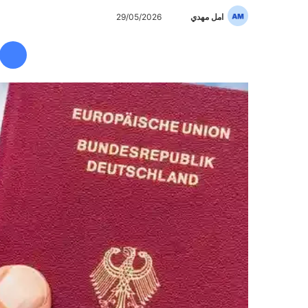
امل مهدي
أ
29/05/2026
ر
س
ل
ب
ر
ي
د
ا
إ
ل
ك
ت
ر
و
ن
ي
ا