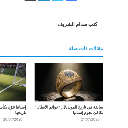
كتب صدام الشريف
مقالات ذات صلة
سابقة في تاريخ المونديال..”خواتم الأبطال”
إسبانيا تتوّج بكأ
تكافئ نجوم إسبانيا
تاريخها
20/07/2026
21/07/2026