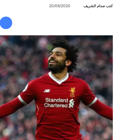
كتب صدام الشريف
أ
20/06/2020
ر
س
ل
ب
ر
ي
د
ا
إ
ل
ك
ت
ر
و
ن
ي
ا