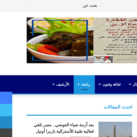
ر
لينكدإن
يوتيوب
انستقرام
إضافة
بحث
عمود
عن
جانبي
ال
ثقافة وفنون
رياضة
الأرشيف
احدث المقالات
بعد أزمة ضياء العوضي.. مصر تلغي
فعالية طبية للأسترالية باربرا أونيل