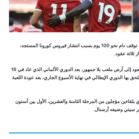
تعود عجلة الدوري الإنجليزي الممتاز لكرة القدم للدوران بعد توقف دام نحو 100 يوم بسبب انتشار فيروس كورونا المستجد،
 ثلاثة عقود.
وستكون البطولة الإنجليزية الثالثة بين كبار القارة الأوروبية تعود إلى أرض ملعب بلا جمهور، بعد الدوري الألماني الذي عاد في 16
ق بها الدوري الإيطالي في نهاية الأسبوع الجاري، بعد عودة اللعبة
لدوري الإنجليزي بلقاءين مؤجلين من المرحلة الثامنة والعشرين، الأول بين أستون
تر سيتي وضيفه أرسنال.