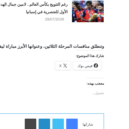
رغم التتويج بكأس العالم.. لامين جمال اله
الأول للعنصرية في إسبانيا
29/07/2026
وتنطلق منافسات المرحلة الثلاثين، وعنوانها الأبرز مباراة لي
شارك هذا الموضوع:
فيس بوك
X
معجب بهذه:
تحميل...
فيسبوك
تويتر
لينكدإن
طباعة
شاركها