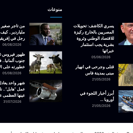
منوعات
يسري الكاشف: تحويلات
من تاجر صغير 
المصريين بالخارج ركيزة
ملياردير.. كيف 
للاقتصاد الوطني وثروة
رجل في إفريقيا
بشرية يجب استثمار
06/08/2026
خبراتها
ظهور فيروس 
05/06/2026
جنوب ألمانيا.. ف
قتلى وجرحى في انهيار
خطورته على ال
مبنى بمدينة فاس
05/08/2026
21/05/2026
شهر واحد يعادل
عمل “هابل”.. نا
أبرز أخبار اللجوء في
عينها العظمى ع
أوروبا …
31/07/2026
21/05/2026