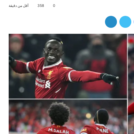
0
358
أقل من دقيقة
فيسبوك
تويتر
لينكدإن