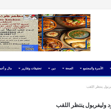
فيسبوك
تويت
الأسرة والمجتمع
الصحة
دين
تحقيقات وتقارير
مال و أعم
يفربول ينتظر اللقب
ود وليفربول ينتظر اللقب