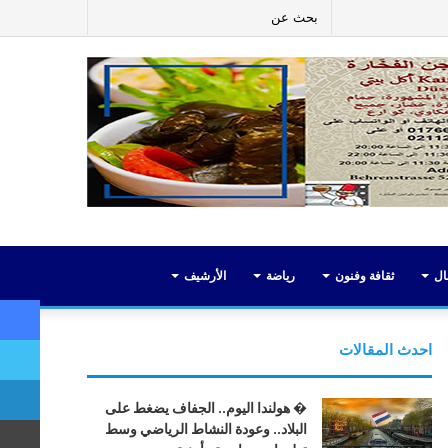
ر
لينكدإن
يوتيوب
انستقرام
إضافة
بحث
عمود
عن
جانبي
ال
ثقافة وفنون
رياضة
الأرشيف
احدث المقالات
� هولندا اليوم.. الجفاف يضغط على
البلاد.. وعودة النشاط الرياضي وسط