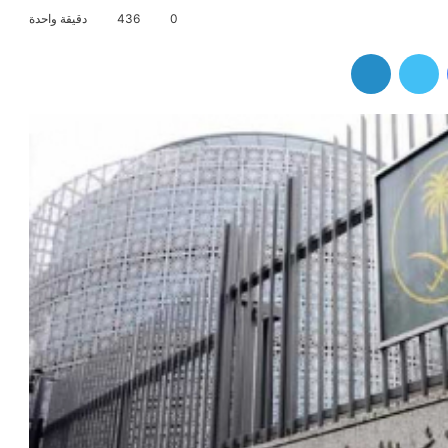
0
436
دقيقة واحدة
فيسبوك
تويتر
لينكدإن