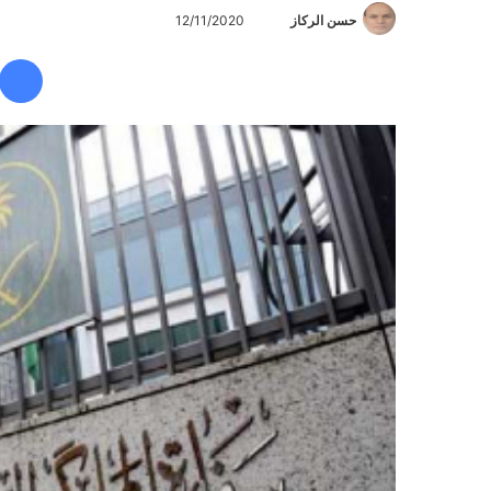
حسن الركاز
أ
12/11/2020
ر
س
ل
ب
ر
ي
د
ا
إ
ل
ك
ت
ر
و
ن
ي
ا