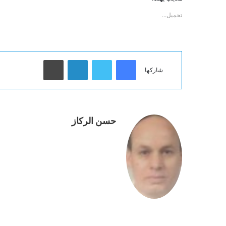
تحميل...
فيسبوك
تويتر
لينكدإن
طباعة
شاركها
حسن الركاز