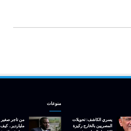
منوعات
يسري الكاشف: تحويلات
من تاجر صغير 
المصريين بالخارج ركيزة
ملياردير.. كيف 