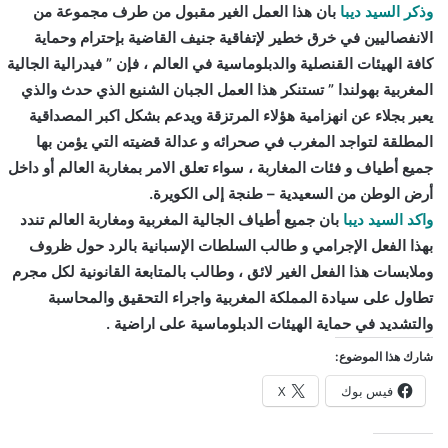
وذكر السيد ديبا
بان هذا العمل الغير مقبول من طرف مجموعة من
الانفصاليين في خرق خطير لإتفاقية جنيف القاضية بإحترام وحماية
كافة الهيئات القنصلية والدبلوماسية في العالم ، فإن ” فيدرالية الجالية
المغربية بهولندا ” تستنكر هذا العمل الجبان الشنيع الذي حدث والذي
يعبر بجلاء عن انهزامية هؤلاء المرتزقة ويدعم بشكل اكبر المصداقية
المطلقة لتواجد المغرب في صحرائه و عدالة قضيته التي يؤمن بها
جميع أطياف و فئات المغاربة ، سواء تعلق الامر بمغاربة العالم أو داخل
أرض الوطن من السعيدية – طنجة إلى الكويرة.
واكد السيد ديبا
بان جميع أطياف الجالية المغربية ومغاربة العالم تندد
بهذا الفعل الإجرامي و طالب السلطات الإسبانية بالرد حول ظروف
وملابسات هذا الفعل الغير لائق ، وطالب بالمتابعة القانونية لكل مجرم
تطاول على سيادة المملكة المغربية واجراء التحقيق والمحاسبة
والتشديد في حماية الهيئات الدبلوماسية على اراضية .
شارك هذا الموضوع:
فيس بوك
X