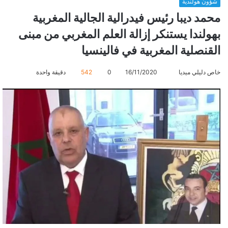
شؤون هولندية
محمد ديبا رئيس فيدرالية الجالية المغربية
بهولندا يستنكر إزالة العلم المغربي من مبنى
القنصلية المغربية في فالينسيا
خاص دليلي ميديا
أ
16/11/2020
0
542
دقيقة واحدة
ر
س
ل
ب
ر
ي
د
ا
إ
ل
ك
ت