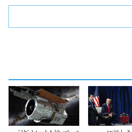
ولار.. لماذا تخشى
شهر واحد يعادل قرنا من عمل “هابل”..