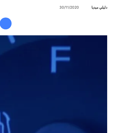
دليلي ميديا
أ
30/11/2020
ر
س
ل
ب
ر
ي
د
ا
إ
ل
ك
ت
ر
و
ن
ي
ا