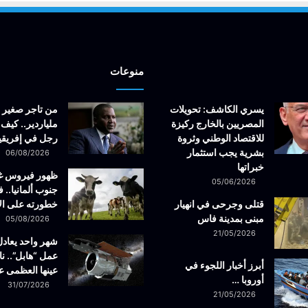
منوعات
يسري الكاشف: تحويلات
من تاجر صغير 
المصريين بالخارج ركيزة
ملياردير.. كيف 
للاقتصاد الوطني وثروة
رجل في إفريقيا
بشرية يجب استثمار
06/08/2026
خبراتها
ظهور فيروس 
05/06/2026
جنوب ألمانيا.. ف
قتلى وجرحى في انهيار
خطورته على ال
مبنى بمدينة فاس
05/08/2026
21/05/2026
شهر واحد يعادل
عمل “هابل”.. نا
أبرز أخبار اللجوء في
عينها العظمى ع
أوروبا …
31/07/2026
21/05/2026