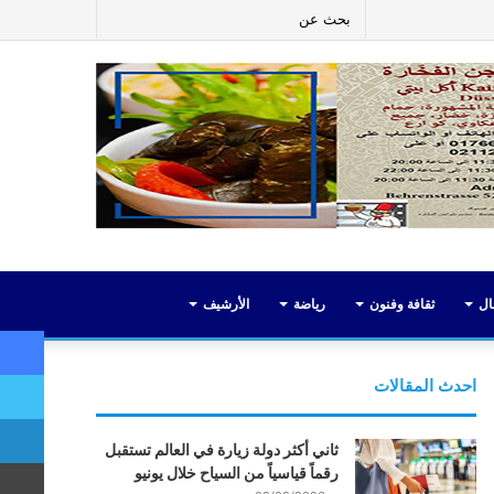
ر
لينكدإن
يوتيوب
انستقرام
إضافة
بحث
عمود
عن
جانبي
ال
ثقافة وفنون
رياضة
الأرشيف
احدث المقالات
ثاني أكثر دولة زيارة في العالم تستقبل
رقماً قياسياً من السياح خلال يونيو