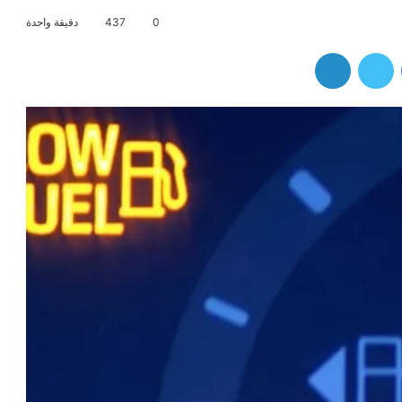
0
437
دقيقة واحدة
فيسبوك
تويتر
لينكدإن