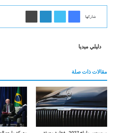
فيسبوك
تويتر
لينكدإن
طباعة
شاركها
دليلي ميديا
مقالات ذات صلة
مرسيدس مايباخ 2027.. فخامة مضيئة
معركة ما بعد الد