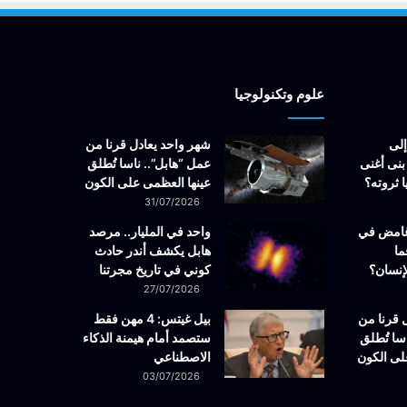
علوم وتكنولوجيا
إلى
شهر واحد يعادل قرنا من
بنى أغنى
عمل “هابل”.. ناسا تُطلق
 ثروته؟
عينها العظمى على الكون
31/07/2026
غامض في
واحد في المليار.. مرصد
ما
هابل يكشف أندر حادث
إنسان؟
كوني في تاريخ مجرتنا
27/07/2026
 قرنا من
بيل غيتس: 4 مهن فقط
سا تُطلق
ستصمد أمام هيمنة الذكاء
لى الكون
الاصطناعي
03/07/2026