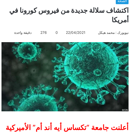
الصحة
اكتشاف سلالة جديدة من فيروس كورونا في
أمريكا
نيويورك : محمد هيكل
أ
22/04/2021
0
276
دقيقة واحدة
ر
س
ل
ب
ر
ي
د
ا
إ
ل
ك
ت
ر
أعلنت جامعة “تكساس أيه أند أم” الأميركية
و