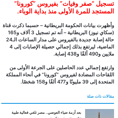
تسجيل “صفر وفيات” بفيروس “كورونا”
ن
المستجد للمرة الأولى منذ بداية الوباء.
ي
ا
وأظهرت بيانات الحكومة البريطانية – حسبما ذكرت قناة
(سكاي نيوز) البريطانية – أنه تم تسجيل 3 آلاف و165
حالة إصابة جديدة بالفيروس على مدار الساعات الـ24
الماضية، ليرتفع بذلك إجمالي حصيلة الإصابات إلى 4
ملايين و490 ألفًا و438 إصابة.
وارتفع إجمالي عدد الحاصلين على الجرعة الأولى من
اللقاحات المضادة لفيروس “كورونا” في أنحاء المملكة
المتحدة إلى 39 مليونًا و477 ألفًا و158 شخصًا.
مقالات ذات صلة
بعد أزمة ضياء العوضي.. مصر تلغي فعالية طبية