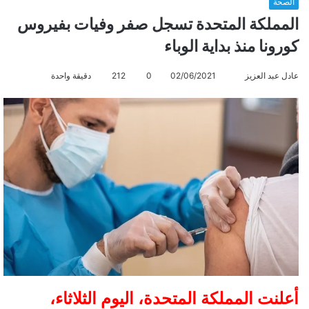
الصحة
المملكة المتحدة تسجل صفر وفيات بفيروس
كورونا منذ بداية الوباء
عادل عبد العزيز
أ
02/06/2021
0
212
دقيقة واحدة
ر
س
ل
ب
ر
ي
د
ا
إ
ل
ك
ت
ر
أعلنت المملكة المتحدة، اليوم الثلاثاء،
و