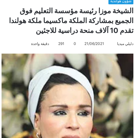
شؤون هولندية
الشيخة موزا رئيسة مؤسسة التعليم فوق
الجميع بمشاركة الملكة ماكسيما ملكة هولندا
تقدم 10 آلاف منحة دراسية للاجئين
دليلي ميديا
أ
21/06/2021
0
291
دقيقة واحدة
ر
س
ل
ب
ر
ي
د
ا
إ
ل
ك
ت