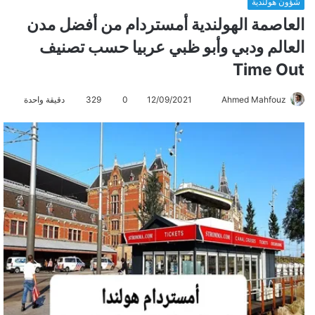
شؤون هولندية
العاصمة الهولندية أمستردام من أفضل مدن
العالم ودبي وأبو ظبي عربيا حسب تصنيف
Time Out
Ahmed Mahfouz
أ
12/09/2021
0
329
دقيقة واحدة
ر
س
ل
ب
ر
ي
د
ا
إ
ل
ك
ت