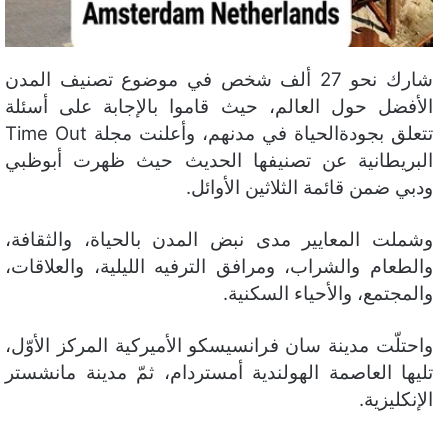
ر
و
ن
شارك نحو 27 ألف شخص في موضوع تصنيف المدن
ي
ا
الأفضل حول العالم، حيث قاموا بالإجابة على أسئلة
تتعلق بجودةالحياة في مدنهم، وأعلنت مجلة Time Out
البريطانية عن تصنيفها الحديث حيث ظهرت أبوظبي
ودبي ضمن قائمة الثلاثين الأوائل.
وشملت المعايير مدى نبض المدن بالحياة، والثقافة،
والطعام والشراب، ومرافق الترفيه الليلية، والعلاقات،
والمجتمع، والأحياء السكنية.
واحتلّت مدينة سان فرانسيسكو الأميركية المركز الأوّل،
تليها العاصمة الهولندية أمستردام، ثمّ مدينة مانشستر
الإنكليزية.