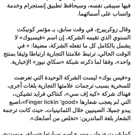
فيها سيبقى نفسه، وسيحافظ تطبيق إنستجرام وخدمة
واتساب على أسمائهما.
وقال زوكربيرج، في وقت سابق، بـ مؤتمر كونيكت
السنوي الذي تقيمه الشركة، إن اسم «فيسبوك» لا
يشمل بالكامل كل ما تفعله الشركة، مضيفا: « في
الوقت الحالي، ترتبط علامتنا التجارية ارتباطا وثيقا بمنتج
واحد»، وفقا لما ذكرته شبكة «سكاي نيوز» الإخبارية.
و«فيس بوك» ليست الشركة الوحيدة التي تعرضت
للسخرية بسبب ترجمات علامتها التجارية بلغات أخرى،
فهناك شركة «كيه إف سي»، كنتاكي فرايد تشيكن،،
التي لم يعجب شعارها «Finger lickin ‘good»،اصبع
يبدو جميلا، الصينيين خلال الثمانينيات، حيث كانت ترجمة
الشعار بلغة الماندرين: «تخلص من أصابعك».
كما غيرت «رولز رويس» اسم سيارتها «سيلفر ميست»،