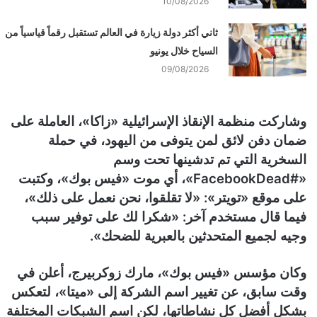
10/08/2026
ثاني أكثر دولة زيارة في العالم تستقبل رقماً قياسياً من
السياح خلال يونيو
09/08/2026
وشاركت منظمة الإنقاذ الإسرائيلية «زاكا»، العاملة على
ضمان دفن لائق لمن يتوفى من اليهود، في حملة
السخرية التي تم تدشينها تحت وسم
«#FacebookDead»، أي موت «فيس بوك»، وكتبت
على موقع «تويتر»: «لا تقلقوا، نحن نعمل على ذلك»،
فيما قال مستخدم آخر: «شكرا لك على توفير سبب
وجيه لجميع المتحدثين بالعبرية للضحك».
وكان مؤسس «فيس بوك»، مارك زوكربيرج، أعلن في
وقت سابق، عن تغيير اسم الشركة إلى «ميتا»، لتعكس
بشكل أفضل كل نشاطاتها، لكن اسم الشبكات المختلفة