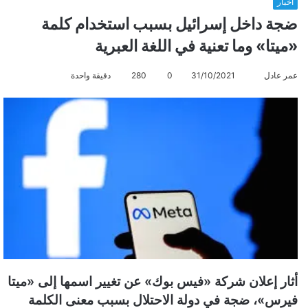
أخبار
ضجة داخل إسرائيل بسبب استخدام كلمة
«ميتا» وما تعنية في اللغة العبرية
عمر عادل
أ
31/10/2021
0
280
دقيقة واحدة
ر
س
ل
ب
ر
ي
د
ا
إ
ل
ك
ت
أثار إعلان شركة «فيس بوك» عن تغيير اسمها إلى «ميتا
ر
فيرس»، ضجة في دولة الاحتلال بسبب معنى الكلمة
و