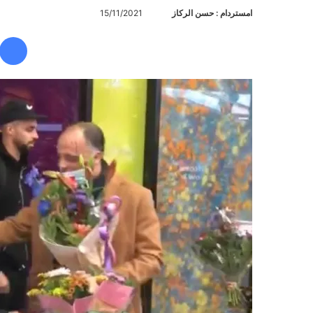
امستردام : حسن الركاز
أ
15/11/2021
ر
س
ل
ب
ر
ي
د
ا
إ
ل
ك
ت
ر
و
ن
ي
ا