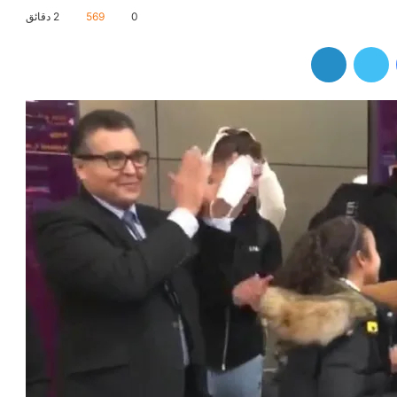
0
569
2 دقائق
فيسبوك
تويتر
لينكدإن