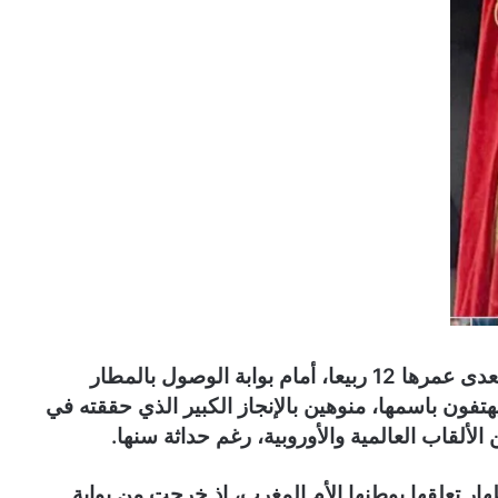
وانتظر أنصار البطلة المغربية الصغيرة، التي لا يتعدى عمرها 12 ربيعا، أمام بوابة الوصول بالمطار
تفون باسمها، منوهين بالإنجاز الكبير الذي حققته في
لألقاب العالمية والأوروبية، رغم حداثة سنها.
ر تعلقها بوطنها الأم المغرب، إذ خرجت من بوابة