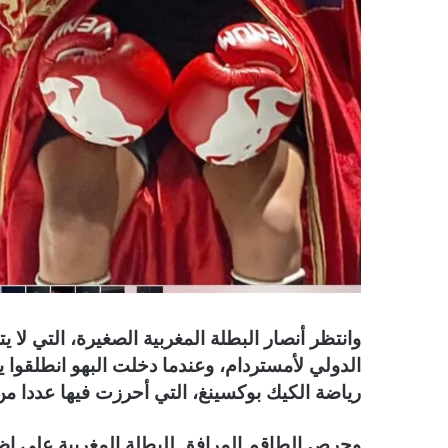
الدولي لأمستردام، وعندما دخلت البهو انطلقوا يه
رياضة الكيك بوكسينغ، التي أحرزت فيها عددا من ا
وحرص الطاقم المرافق للبطلة المغربية على إظها