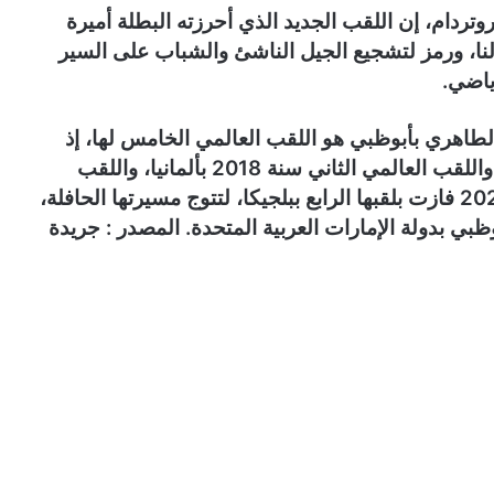
وتردام، إن اللقب الجديد الذي أحرزته البطلة أميرة
نا، ورمز لتشجيع الجيل الناشئ والشباب على السير
ياضي.
الطاهري بأبوظبي هو اللقب العالمي الخامس لها، إذ
أحزرت لقبها العالمي الأول سنة 2017 بإيطاليا، واللقب العالمي الثاني سنة 2018 بألمانيا، واللقب
العالمي الثالث سنة 2019 بفرنسا، وفي سنة 2020 فازت بلقبها الرابع ببلجيكا، لتتوج مسيرتها الحافلة،
ي بدولة الإمارات العربية المتحدة. المصدر : جريدة