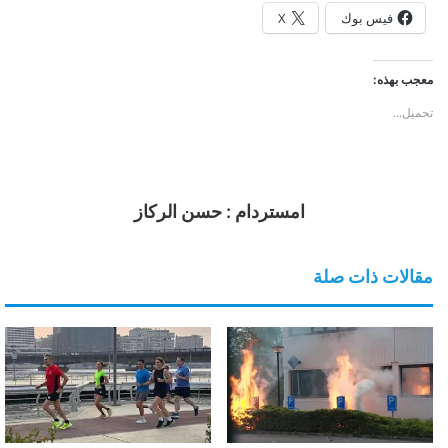
فيس بوك
X
معجب بهذه:
تحميل...
امستردام : حسن الركاز
مقالات ذات صلة