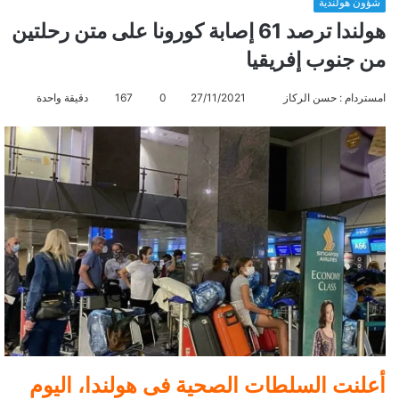
شؤون هولندية
هولندا ترصد 61 إصابة كورونا على متن رحلتين
من جنوب إفريقيا
امستردام : حسن الركاز
أ
27/11/2021
0
167
دقيقة واحدة
ر
س
ل
ب
ر
ي
د
ا
إ
ل
ك
ت
ر
أعلنت السلطات الصحية فى هولندا، اليوم
و