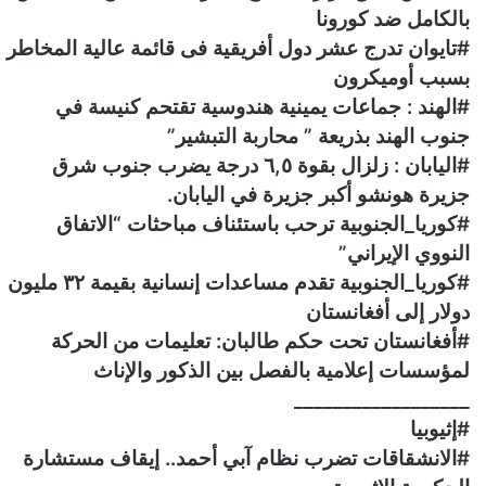
بالكامل ضد كورونا
#تايوان تدرج عشر دول أفريقية فى قائمة عالية المخاطر
بسبب أوميكرون
#الهند : جماعات يمينية هندوسية تقتحم كنيسة في
جنوب الهند بذريعة ” محاربة التبشير”
#اليابان : زلزال بقوة ٦,٥ درجة يضرب جنوب شرق
جزيرة هونشو أكبر جزيرة في اليابان.
#كوريا_الجنوبية ترحب باستئناف مباحثات “الاتفاق
النووي الإيراني”
#كوريا_الجنوبية تقدم مساعدات إنسانية بقيمة ٣٢ مليون
دولار إلى أفغانستان
#أفغانستان تحت حكم طالبان: تعليمات من الحركة
لمؤسسات إعلامية بالفصل بين الذكور والإناث
__________________
#إثيوبيا
#الانشقاقات تضرب نظام آبي أحمد.. إيقاف مستشارة