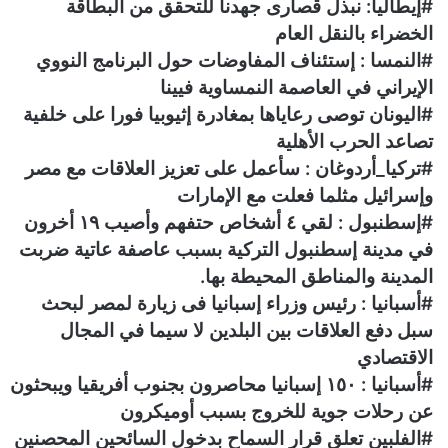
#إيطاليا: نبذل قصارى جهدنا للتحقق من البطاقة
الخضراء بالنقل العام
#النمسا : إستئناف المفاوضات حول البرنامج النووي
الإيراني في العاصمة النمساوية فيينا
#اليونان توصى رعاياها بمغادرة إثيوبيا فورا على خلفية
تصاعد الحرب الأهلية
#تركيا_أردوغان : سأعمل على تعزيز العلاقات مع مصر
وإسرائيل مثلما فعلت مع الإمارات
#إسطنبول : لقي ٤ أشخاص حتفهم وأصيب ١٩ أخرون
في مدينة إسطنبول التركية بسبب عاصفة عاتية ضربت
المدينة والمناطق المحيطة بها.
#أسبانيا : رئيس وزراء إسبانيا فى زيارة لمصر لبحث
سبل دفع العلاقات بين البلدين لا سيما في المجال
الاقتصادي
#أسبانيا : ١٥٠ إسبانيا محاصرون بجنوب أفريقيا ويبحثون
عن رحلات جوية للخروج بسبب أوميكرون
#الفلبين تعلق قرار السماح بدخول السائحين المحصنين