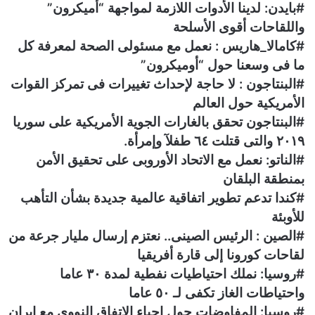
#بايدن: لدينا الأدوات اللازمة لمواجهة “أميكرون”
ي
واللقاحات أقوى الأسلحة
ا
#كامالا_هاريس : نعمل مع مسئولى الصحة لمعرفة كل
ما فى وسعنا حول “أوميكرون”
#البنتاجون : لا حاجة لإحداث تغييرات فى تمركز القوات
الأمريكية حول العالم
#البنتاجون تحقق بالغارات الجوية الأمريكية على سوريا
٢٠١٩ والتى قتلت ٦٤ طفلآ وإمرأة.
#الناتو: نعمل مع الاتحاد الأوروبى على تحقيق الأمن
بمنطقة البلقان
#كندا تدعم تطوير اتفاقية عالمية جديدة بشأن التأهب
للأوبئة
#الصين : الرئيس الصينى.. نعتزم إرسال مليار جرعة من
لقاحات كورونا إلى قارة أفريقيا
#روسيا: نملك احتياطيات نفطية لمدة ٣٠ عاما
واحتياطات الغاز تكفى لـ ٥٠ عاما
#روسيا: المفاوضات حول إحياء الاتفاق النووي مع إيران