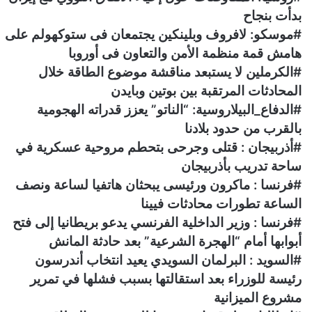
بدأت بنجاح
#موسكو: لافروف وبلينكين يجتمعان فى ستوكهولم على
هامش قمة منظمة الأمن والتعاون فى أوروبا
#الكرملين لا يستبعد مناقشة موضوع الطاقة خلال
المحادثات المرتقبة بين بوتين وبايدن
#الدفاع_البيلاروسية: “الناتو” يعزز قدراته الهجومية
بالقرب من حدود بلادنا
#أذربيجان : قتلى وجرحى بتحطم مروحية عسكرية في
ساحة تدريب بأذربيجان
#فرنسا : ماكرون ورئيسى يبحثان هاتفيا لساعة ونصف
الساعة تطورات محادثات فيينا
#فرنسا : وزير الداخلية الفرنسي يدعو بريطانيا إلى فتح
أبوابها أمام “الهجرة الشرعية” بعد حادثة المانش
#السويد : البرلمان السويدي يعيد انتخاب أندرسون
رئيسة للوزراء بعد استقالتها بسبب فشلها في تمرير
مشروع الميزانية