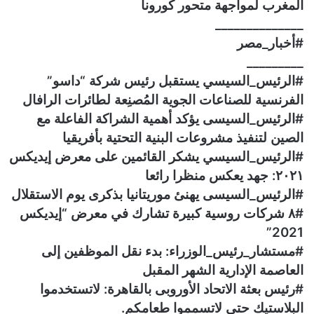
المغرب لمواجهة متحور كورونا‎
______________
#أخبار_مصر
_________
#الرئيس_السيسي يستقبل رئيس شركة “داسو”
الفرنسية للصناعات الجوية المُصنِعة لطائرات الرافال
#الرئيس_السيسى يؤكد أهمية الشراكة الفاعلة مع
الصين لتنفيذ مشروعات البنية التحتية بأفريقيا
#الرئيس_السيسي يشكر القائمين على معرض إيديكس
٢٠٢١: جهد يعكس منظرا رائعا
#الرئيس_السيسى يهنئ موريتانيا بذكرى يوم الاستقلال
#٨ شركات روسية كبيرة تشارك في معرض “إيديكس
2021”
#مستشار_رئيس_الوزراء: بدء نقل الموظفين إلى
العاصمة الإدارية الشهر المقبل
#رئيس بعثة الاتحاد الأوروبى بالقاهرة: لاتستخدموا
البلاستيك حتى لاتسمموا طعامكم.