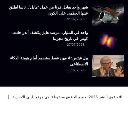
شهر واحد يعادل قرنا من عمل “هابل”.. ناسا تُطلق
عينها العظمى على الكون
31/07/2026
واحد في المليار.. مرصد هابل يكشف أندر حادث
كوني في تاريخ مجرتنا
27/07/2026
بيل غيتس: 4 مهن فقط ستصمد أمام هيمنة الذكاء
الاصطناعي
03/07/2026
© حقوق النشر 2026، جميع الحقوق محفوظة لدى موقع دليلي الاخبارية |
فيسبوك
تويتر
لينكدإن
يوتيوب
انستقرام