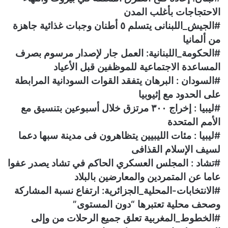
الاحتجاجات بأغلب المدن
#الجيش_اللبنانى يتسلم ٥ أطنان وجبات غذائية جاهزة
من ألمانيا
#الحكومة_اللبنانية: العمل جار لإصدار مرسوم بصرف
المساعدة الاجتماعية للموظفين قبل الأعياد
#السودان : البرهان يتفقد القوات السودانية المرابطة
على الحدود مع إثيوبيا
#ليبيا : إخراج ٣٠٠ مرتزق خلال أسبوعين بتنسيق مع
الأمم المتحدة
#ليبيا : مئات الليبيين يتظاهرون فى مدينة سبها دعما
لسيف الإسلام القذافى
#تشاد : المجلس العسكري الحاكم في تشاد يصدر عفوا
عاما عن المتمردين والمعارضين بالبلاد
#الانتخابات-المحلية_الجزائرية: ارتفاع نسبة المشاركة
وصحف محلية تعتبرها “دون المستوى”
#الخطوط_المغربية تعلق جميع الرحلات من وإلى