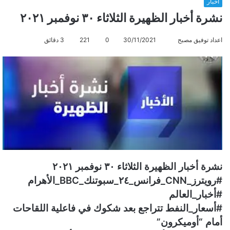
أخبار
نشرة أخبار الظهيرة الثلاثاء ٣٠ نوفمبر ٢٠٢١
اعداد توفيق مصبح
أ
30/11/2021
0
221
3 دقائق
ر
س
ل
ب
ر
ي
د
ا
إ
ل
نشرة أخبار الظهيرة الثلاثاء ٣٠ نوفمبر ٢٠٢١
ك
#رويترز_CNN_فرانس_٢٤_سبوتنك_
BBC_الأهرام
ت
#أخبار_العالم
ر
#أسعار_النفط تتراجع بعد شكوك في فاعلية اللقاحات
و
أمام “أوميكرون”
ن