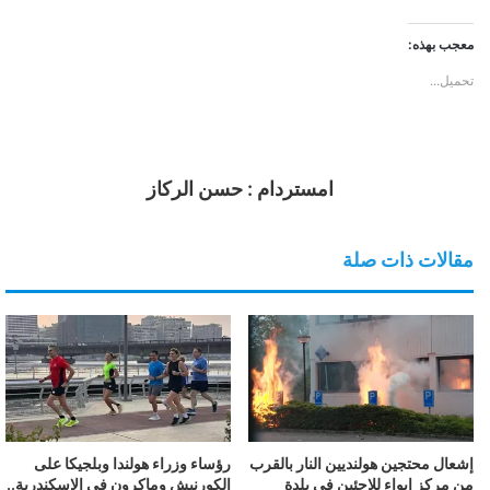
معجب بهذه:
تحميل...
امستردام : حسن الركاز
مقالات ذات صلة
إشعال محتجين هولنديين النار بالقرب
رؤساء وزراء هولندا وبلجيكا على
من مركز إيواء للاجئين في بلدة
الكورنيش وماكرون في الإسكندرية..