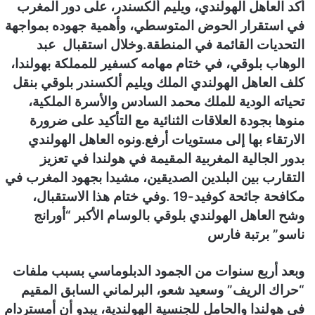
أكد العاهل الهولندي، ويليم ألكسندر، على دور المغرب
ن
في استقرار الحوض المتوسطي، وأهمية جهوده بمواجهة
ي
التحديات القائمة في المنطقة.وخلال استقبال عبد
ا
الوهاب بلوقي، في ختام مهامه كسفير للمملكة بهولندا،
كلف العاهل الهولندي الملك ويليم ألكسندر بلوقي بنقل
تحياته الودية للملك محمد السادس والأسرة الملكية،
منوها بجودة العلاقات الثنائية مع التأكيد على ضرورة
الارتقاء بها إلى مستويات أرفع.ونوه العاهل الهولندي
بدور الجالية المغربية المقيمة في هولندا في تعزيز
التقارب بين البلدين الصديقين، مشيدا بجهود المغرب في
مكافحة جائحة كوفيد-19 .وفي ختام هذا الاستقبال،
وشح العاهل الهولندي بلوقي بالوسام الأكبر “أورانج
ناسو” برتبة فارس
وبعد أربع سنوات من الجمود الدبلوماسي بسبب ملفات
“حراك الريف” وسعيد شعو، البرلماني السابق المقيم
في هولندا والحامل للجنسية الهولندية، يبدو أن أمستردام