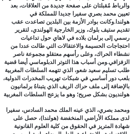
والرباط مُقبلتان على صفحة جديدة من العلاقات، بعد
تعيين محمد بصري سفيرا جديدا للمملكة في
هولندا.وكانت بوادر الأزمة بين البلدين تصاعدت عقب
تقديم ستيف بلوك، وزير الخارجية الهولندي، لتقرير
رسمي إلى برلمان بلاده في لاهاي حول تداعيات
احتجاجات الحسيمة والاعتقالات التي طالت عددا من
نشطاء الحراك، وعلى رأسهم معتقلو مجموعة ناصر
الزفزافي.ومن أسباب هذا التوتر الدبلوماسي أيضا قضية
طلب تسليم سعيد شعو، الذي تتهمه السلطات المغربية
بلعب دور أساسي في شبكات تهريب المخدرات الدولية،
بالإضافة إلى ملف حراك الريف الذي يتبناهُ برلمانيون
هولنديون بشكل صريح؛ وهو ما يزعج السلطات المغربية
ومحمد بصري، الذي عينه الملك محمد السادس، سفيرا
لدى مملكة الأراضي المنخفضة (هولندا)، حصل على
شهادة المتريز في الحقوق من كلية العلوم القانونية