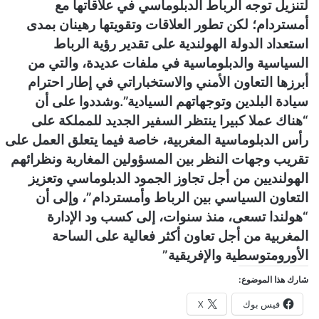
لتنزيل توجه الرباط الدبلوماسي في علاقاتها مع
أمستردام؛ لكن تطور العلاقات وتقويتها رهينان بمدى
استعداد الدولة الهولندية على تقدير رؤية الرباط
السياسية والدبلوماسية في ملفات عديدة، والتي من
أبرزها التعاون الأمني والاستخباراتي في إطار احترام
سيادة البلدين وتوجهاتهم السيادية”.وشددوا على أن
“هناك عملا كبيرا ينتظر السفير الجديد للمملكة على
رأس الدبلوماسية المغربية، خاصة فيما يتعلق العمل على
تقريب وجهات النظر بين المسؤولين المغاربة ونظرائهم
الهولنديين من أجل تجاوز الجمود الدبلوماسي وتعزيز
التعاون السياسي بين الرباط وأمستردام”، وإلى أن
“هولندا تسعى، منذ سنوات، إلى كسب ود الإدارة
المغربية من أجل تعاون أكثر فعالية على الساحة
الأورومتوسطية والإفريقية”
شارك هذا الموضوع:
فيس بوك
X