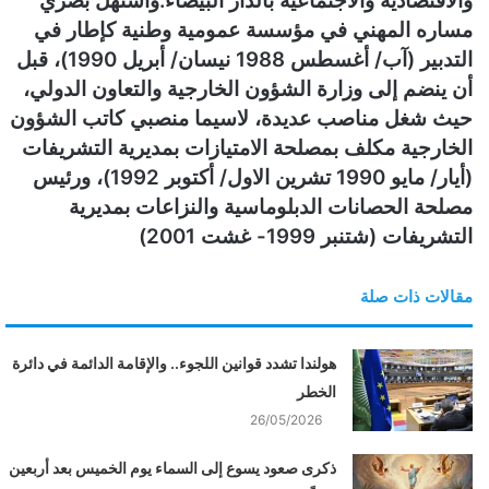
والاقتصادية والاجتماعية بالدار البيضاء.واستهل بصري
مساره المهني في مؤسسة عمومية وطنية كإطار في
التدبير (آب/ أغسطس 1988 نيسان/ أبريل 1990)، قبل
أن ينضم إلى وزارة الشؤون الخارجية والتعاون الدولي،
حيث شغل مناصب عديدة، لاسيما منصبي كاتب الشؤون
الخارجية مكلف بمصلحة الامتيازات بمديرية التشريفات
(أيار/ مايو 1990 تشرين الاول/ أكتوبر 1992)، ورئيس
مصلحة الحصانات الدبلوماسية والنزاعات بمديرية
التشريفات (شتنبر 1999- غشت 2001)
مقالات ذات صلة
هولندا تشدد قوانين اللجوء.. والإقامة الدائمة في دائرة
الخطر
26/05/2026
ذكرى صعود يسوع إلى السماء يوم الخميس بعد أربعين