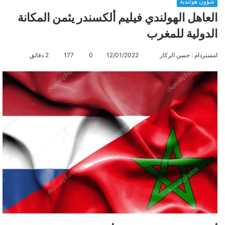
شؤون هولندية
العاهل الهولندي فيليم ألكسندر يثمن المكانة
الدولية للمغرب
امستردام : حسن الركاز
أ
12/01/2022
0
177
2 دقائق
ر
س
ل
ب
ر
ي
د
ا
إ
ل
ك
ت
ر
و