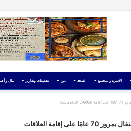
فيسبوك
تويت
الأسرة والمجتمع
الصحة
دين
تحقيقات وتقارير
مال و أعم
بلوماسية
مصر وألمانيا تطلقان شعارًا مشتركًا للاحتفال بمرور 70 عامًا على إقامة العلاقات