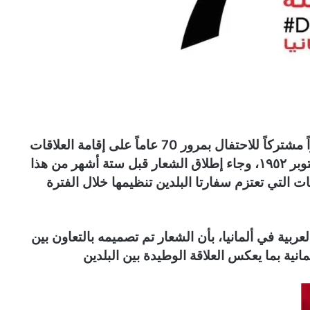
أطلقت وزارتا الخارجية المصرية والألمانية شعاراً مشتركاً للاحتفال بمرور 70 عاماً على إقامة العلاقات
الدبلوماسية بين البلدين، والذي يوافق يوم ١٦ أکتوبر ١٩٥٢، وجاء إطلاق الشعار قبل ستة أشهر من هذا
يات التي تعتزم سفارتا البلدين تنظيمها خلال الفترة
بية في ألمانيا، بأن الشعار تم تصميمه بالتعاون بين
انية بما يعكس العلاقة الوطيدة بين البلدين