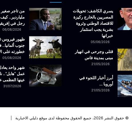
يسري الكاشف: تحويلات
من تاجر صغير 
المصريين بالخارج ركيزة
ملياردير.. كيف 
للاقتصاد الوطني وثروة
رجل في إفريقيا
بشرية يجب استثمار
06/08/2026
خبراتها
ظهور فيروس 
05/06/2026
جنوب ألمانيا.. ف
قتلى وجرحى في انهيار
خطورته على ال
مبنى بمدينة فاس
05/08/2026
21/05/2026
شهر واحد يعادل
عمل “هابل”.. نا
أبرز أخبار اللجوء في
عينها العظمى ع
أوروبا …
31/07/2026
21/05/2026
© حقوق النشر 2026، جميع الحقوق محفوظة لدى موقع دليلي الاخبارية |
فيسبوك
تويتر
لينكدإن
يوتيوب
انستقرام