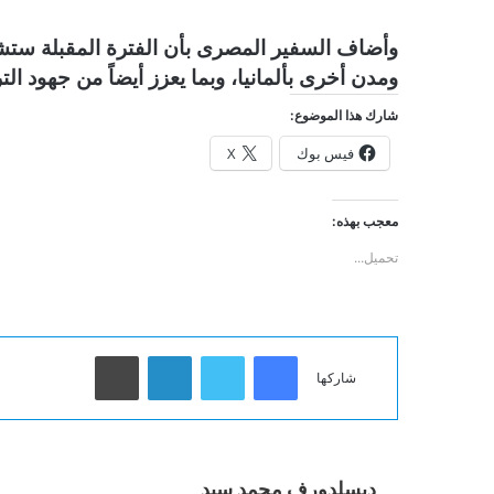
وأضاف السفير المصرى بأن الفترة المقبلة ستشهد
ومدن أخرى بألمانيا، وبما يعزز أيضاً من جهود ا
شارك هذا الموضوع:
فيس بوك
X
معجب بهذه:
تحميل...
فيسبوك
تويتر
لينكدإن
طباعة
شاركها
ديسلدورف محمد سيد