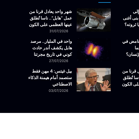
إلى
شهر واحد يعادل قرنا من
بنى أغنى
عمل “هابل”.. ناسا تُطلق
 ثروته؟
عينها العظمى على الكون
31/07/2026
غامض في
واحد في المليار.. مرصد
ما
هابل يكشف أندر حادث
إنسان؟
كوني في تاريخ مجرتنا
27/07/2026
 قرنا من
بيل غيتس: 4 مهن فقط
سا تُطلق
ستصمد أمام هيمنة الذكاء
لى الكون
الاصطناعي
03/07/2026