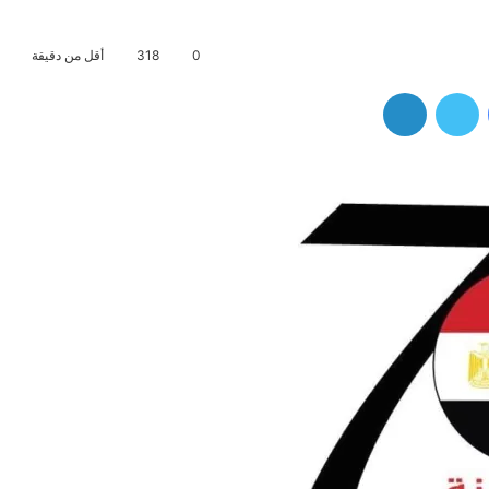
0
318
أقل من دقيقة
فيسبوك
تويتر
لينكدإن