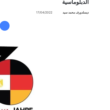
الدبلوماسية
ديسلدورف محمد سيد
أ
17/04/2022
ر
س
ل
ب
ر
ي
د
ا
إ
ل
ك
ت
ر
و
ن
ي