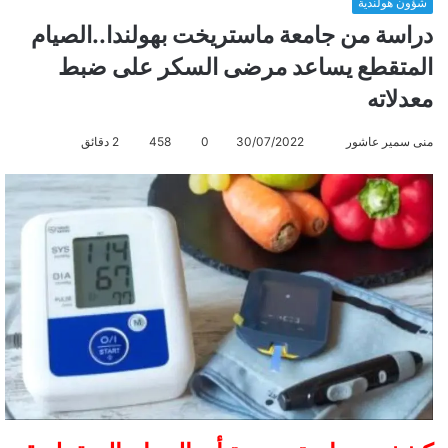
شؤون هولندية
دراسة من جامعة ماستريخت بهولندا..الصيام
المتقطع يساعد مرضى السكر على ضبط
معدلاته
منى سمير عاشور
أ
30/07/2022
0
458
2 دقائق
ر
س
ل
ب
ر
ي
د
ا
إ
ل
ك
ت