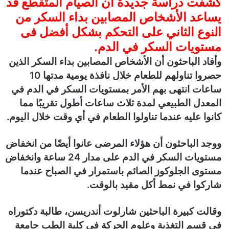
كشفت دراسة جديدة أن الصيام المتقطع قد
ر
يساعد الأشخاص المصابين بداء السكر من
و
ن
النوع الثاني على التحكم بشكل أفضل فى
ي
مستويات السكر في الدم.
ا
وأفاد الباحثون أن الأشخاص المصابين بداء السكر الذين
حصروا تناولهم للطعام خلال نافذة يومية مدتها 10
ساعات انتهى بهم الأمر بمستويات السكر في الدم في
المعدل الطبيعي لمدة ثلاث ساعات أطول تقريبًا مما
كانوا عليه عندما تناولوا الطعام في أي وقت خلال اليوم.
ووجد الباحثون أن هؤلاء المرضى عانوا أيضًا من انخفاض
مستويات السكر في الدم على مدار 24 ساعة وانخفاض
مستوى الجلوكوز الصائم باستمرار في الصباح عندما
شاركوا في نمط أكل مقيد بالوقت.
وقالت كبيرة الباحثين شارلوت أندريسن، طالبة دكتوراه
في قسم التغذية وعلوم الحركة في كلية الطب جامعة