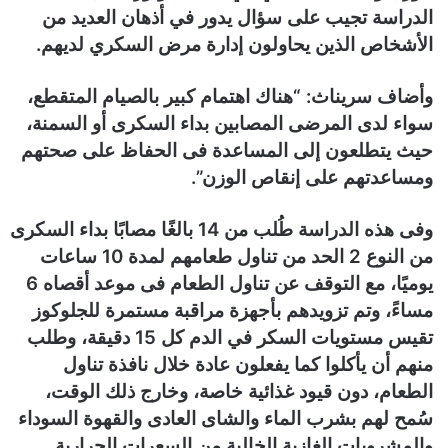
الدراسة تجيب على سؤال يدور في أذهان العديد من
الأشخاص الذين يحاولون إدارة مرض السكري لديهم.
وأضاف سريناث: “هناك اهتمام كبير بالصيام المتقطع،
سواء لدى المرضى المصابين بداء السكرى أو السمنة،
حيث يتطلعون إلى المساعدة فى الحفاظ على صحتهم
ومساعدتهم على إنقاص الوزن”.
وفى هذه الدراسة طُلب من 14 بالغًا مصابًا بداء السكرى
من النوع 2 الحد من تناول طعامهم لمدة 10 ساعات
يوميًا، مع التوقف عن تناول الطعام فى موعد أقصاه 6
مساءً، وتم تزويدهم بأجهزة مراقبة مستمرة للجلوكوز
تقيس مستويات السكر في الدم كل 15 دقيقة، وطلب
منهم أن يأكلوا كما يفعلون عادة خلال نافذة تناول
الطعام، دون قيود غذائية خاصة، وخارج ذلك الوقت،
سُمح لهم بشرب الماء والشاى العادى والقهوة السوداء
والمشروبات الغازية الخالية من السعرات الحرارية.