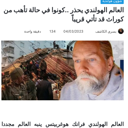
شؤون هولندية
العالم الهولندي يحذر ..كونوا في حالة تأهب من
كوراث قد تأتي قريباً
يسري الكاشف
أ
04/03/2023
134
دقيقة واحدة
ر
س
ل
ب
ر
ي
د
ا
إ
ل
ك
ت
ر
العالم الهولندي فرانك هوغربيتس
ينبه
العالم مجددا
و