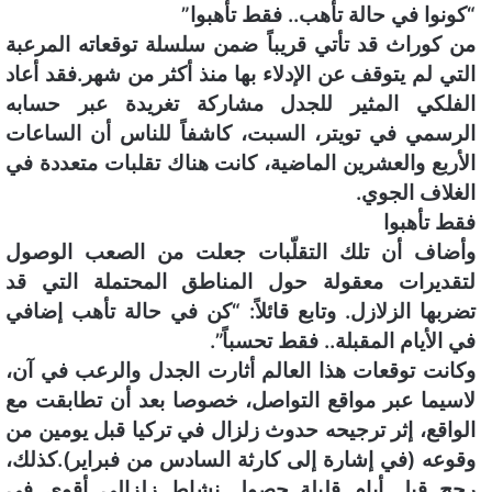
“كونوا في حالة تأهب.. فقط تأهبوا”
ن
من كوراث قد تأتي قريباً ضمن سلسلة توقعاته المرعبة
ي
التي لم يتوقف عن الإدلاء بها منذ أكثر من شهر.فقد أعاد
ا
الفلكي المثير للجدل مشاركة تغريدة عبر حسابه
الرسمي في تويتر، السبت، كاشفاً للناس أن الساعات
الأربع والعشرين الماضية، كانت هناك تقلبات متعددة في
الغلاف الجوي.
فقط تأهبوا
وأضاف أن تلك التقلّبات جعلت من الصعب الوصول
لتقديرات معقولة حول المناطق المحتملة التي قد
تضربها الزلازل. وتابع قائلاً: “كن في حالة تأهب إضافي
في الأيام المقبلة.. فقط تحسباً”.
وكانت توقعات هذا العالم أثارت الجدل والرعب في آن،
لاسيما عبر مواقع التواصل، خصوصا بعد أن تطابقت مع
الواقع، إثر ترجيحه حدوث زلزال في تركيا قبل يومين من
وقوعه (في إشارة إلى كارثة السادس من فبراير).كذلك،
رجح قبل أيام قليلة حصول نشاط زلزالي أقوى في