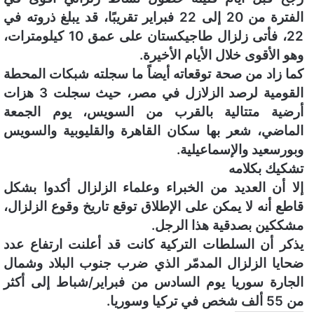
الفترة من 20 إلى 22 فبراير تقريبًا، قد يبلغ ذروته في
22، فأتى زلزال طاجيكستان على عمق 10 كيلومترات،
وهو الأقوى خلال الأيام الأخيرة.
كما زاد من صحة توقعاته أيضاً ما سجلته شبكات المحطة
القومية لرصد الزلازل في مصر، حيث سجلت 3 هزات
أرضية متتالية بالقرب من السويس، يوم الجمعة
الماضي، شعر بها سكان القاهرة والقليوبية والسويس
وبورسعيد والإسماعيلية.
تشكيك بكلامه
إلا أن العديد من الخبراء وعلماء الزلزال أكدوا بشكل
قاطع أنه لا يمكن على الإطلاق توقع تاريخ وقوع الزلزال،
مشككين بصدقية هذا الرجل.
يذكر أن السلطات التركية كانت قد أعلنت ارتفاع عدد
ضحايا الزلزال المدمّر الذي ضرب جنوب البلاد وشمال
الجارة سوريا يوم السادس من فبراير/شباط إلى أكثر
من 55 ألف شخص في تركيا وسوريا.