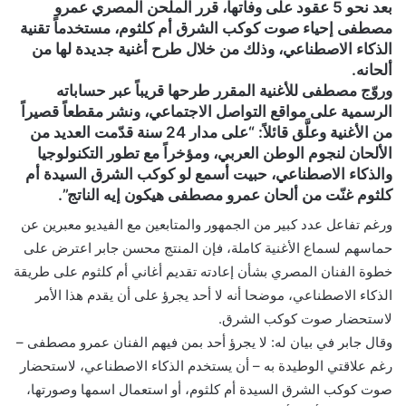
بعد نحو 5 عقود على وفاتها، قرر الملحن المصري عمرو
ن
مصطفى إحياء صوت كوكب الشرق أم كلثوم، مستخدماً تقنية
ي
الذكاء الاصطناعي، وذلك من خلال طرح أغنية جديدة لها من
ا
ألحانه.
وروّج مصطفى للأغنية المقرر طرحها قريباً عبر حساباته
الرسمية على مواقع التواصل الاجتماعي، ونشر مقطعاً قصيراً
من الأغنية وعلَّق قائلاً: “على مدار 24 سنة قدّمت العديد من
الألحان لنجوم الوطن العربي، ومؤخراً مع تطور التكنولوجيا
والذكاء الاصطناعي، حبيت أسمع لو كوكب الشرق السيدة أم
كلثوم غنّت من ألحان عمرو مصطفى هيكون إيه الناتج”.
ورغم تفاعل عدد كبير من الجمهور والمتابعين مع الفيديو معبرين عن
حماسهم لسماع الأغنية كاملة، فإن المنتج محسن جابر اعترض على
خطوة الفنان المصري بشأن إعادته تقديم أغاني أم كلثوم على طريقة
الذكاء الاصطناعي، موضحا أنه لا أحد يجرؤ على أن يقدم هذا الأمر
لاستحضار صوت كوكب الشرق.
وقال جابر في بيان له: لا يجرؤ أحد بمن فيهم الفنان عمرو مصطفى –
رغم علاقتي الوطيدة به – أن يستخدم الذكاء الاصطناعي، لاستحضار
صوت كوكب الشرق السيدة أم كلثوم، أو استعمال اسمها وصورتها،