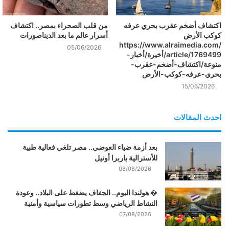
اكتشاف أضخم عقرب بحري عرفه
من قلب الصحراء بمصر.. اكتشاف
كوكب الأرض
أسرار عالم ما بعد الديناصورات
https://www.alraimedia.com/
05/06/2026
article/1769499/أخيرة/أخبار-
منوعة/اكتشاف-أضخم-عقرب-
بحري-عرفه-كوكب-الأرض
15/06/2026
احدث المقالات
بعد أزمة ضياء العوضي.. مصر تلغي فعالية طبية
للأسترالية باربرا أونيل
08/08/2026
� هولندا اليوم.. الجفاف يضغط على البلاد.. وعودة
النشاط الرياضي وسط تطورات سياسية وأمنية
07/08/2026