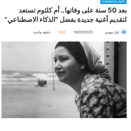
علوم وتكنولوجيا
بعد 50 سنة على وفاتها.. أم كلثوم تستعد
لتقديم أغنية جديدة بفضل “الذكاء الاصطناعي”
امل مهدي
أ
19/05/2023
542
دقيقة واحدة
ر
س
ل
ب
ر
ي
د
ا
إ
ل
ك
ت
ر
و