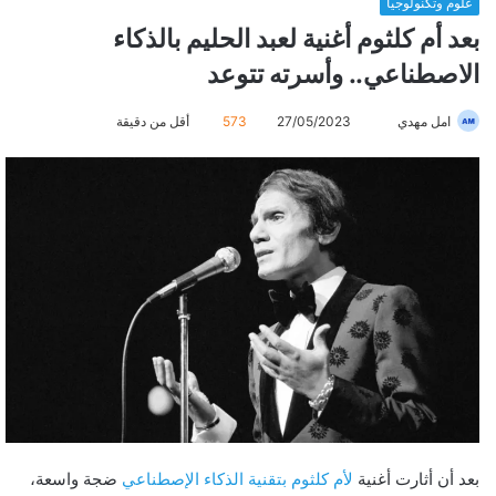
علوم وتكنولوجيا
بعد أم كلثوم أغنية لعبد الحليم بالذكاء
الاصطناعي.. وأسرته تتوعد
امل مهدي
أ
27/05/2023
573
أقل من دقيقة
ر
س
ل
ب
ر
ي
د
ا
إ
ل
ك
ت
ر
بعد أن أثارت أغنية
لأم كلثوم بتقنية الذكاء الإصطناعي
ضجة واسعة،
و