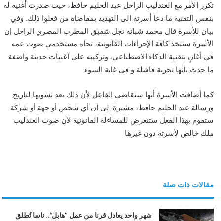
تكرر الأمر مع العندليب الراحل عبد الحليم حافظ، حيث صدرت أغنية له
ن
بنفس التقنية ما دعا أسرته إلى التهديد بمقاضاة من فعلوا ذلك. وفي
ي
بيان للأسرة قال محمد شبانة نجل شقيق المطرب المصري الراحل إن
ا
الأسرة ستتخذ كافة الإجراءات القانونية، تجاه مستخدمي صوت عمه
في أغانٍ بتقنية الذكاء الاصطناعي، وتركيبه على أغنيات حديثة واصفة
ما حدث بأنها تجربة فاشلة و في غاية السوء
كما أضافت الأسرة أنها ستقاضي الفاعل لأن ذلك يعد تشويها لتاريخ
ورسالة عبد الحليم حافظ، مشيرة إلى أن أي شخص أو جهة أو شركة
ستقوم بهذا الفعل ستتعرض للمساءلة القانونية لأن صوت العندليب
ملك خالص لأسرته دون غيرها
مقالات ذات صلة
شهر واحد يعادل قرنا من عمل “هابل”.. ناسا تُطلق