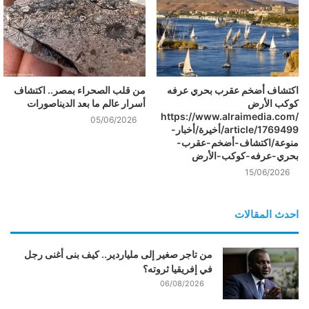
اكتشاف أضخم عقرب بحري عرفه
من قلب الصحراء بمصر.. اكتشاف
كوكب الأرض
أسرار عالم ما بعد الديناصورات
https://www.alraimedia.com/
05/06/2026
article/1769499/أخيرة/أخبار-
منوعة/اكتشاف-أضخم-عقرب-
بحري-عرفه-كوكب-الأرض
15/06/2026
احدث المقالات
من تاجر صغير إلى ملياردير.. كيف بنى أغنى رجل
في إفريقيا ثروته؟
06/08/2026