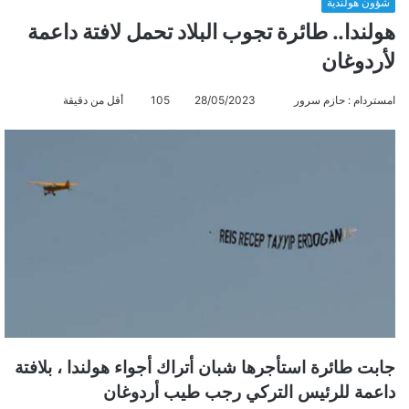
شؤون هولندية
هولندا.. طائرة تجوب البلاد تحمل لافتة داعمة
لأردوغان
امستردام : حازم سرور
أ
28/05/2023
105
أقل من دقيقة
ر
س
ل
ب
ر
ي
د
ا
إ
ل
ك
ت
جابت طائرة استأجرها شبان أتراك أجواء هولندا ، بلافتة
ر
داعمة للرئيس التركي رجب طيب أردوغان
و