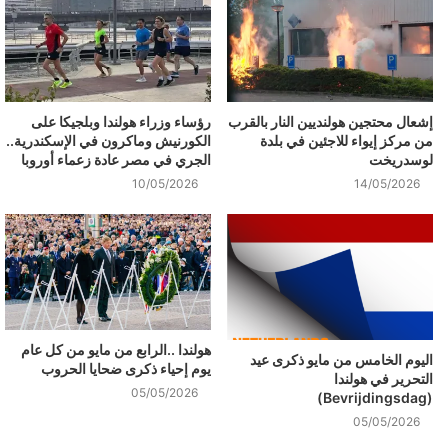
إشعال محتجين هولنديين النار بالقرب
رؤساء وزراء هولندا وبلجيكا على
من مركز إيواء للاجئين في بلدة
الكورنيش وماكرون في الإسكندرية..
لوسدريخت
الجري في مصر عادة زعماء أوروبا
10/05/2026
14/05/2026
هولندا ..الرابع من مايو من كل عام
اليوم الخامس من مايو ذكرى عيد
يوم إحياء ذكرى ضحايا الحروب
التحرير في هولندا
05/05/2026
(Bevrijdingsdag)
05/05/2026