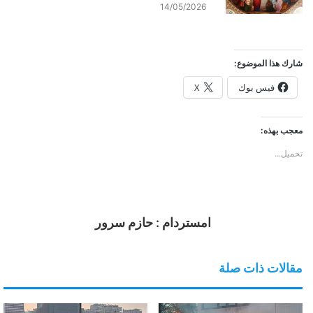
14/05/2026
شارك هذا الموضوع:
فيس بوك
X
معجب بهذه:
تحميل...
امستردام : حازم سرور
مقالات ذات صلة