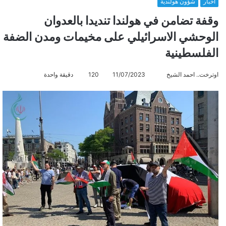
أخبار
شؤون هولندية
وقفة تضامن في هولندا تنديدا بالعدوان
الوحشي الاسرائيلي على مخيمات ومدن الضفة
الفلسطينية
اوترخت.. احمد الشيخ
أ
11/07/2023
120
دقيقة واحدة
ر
س
ل
ب
ر
ي
د
ا
إ
ل
ك
ت