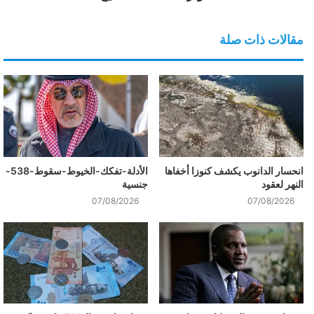
مقالات ذات صلة
انحسار الدانوب يكشف كنوزا أخفاها
الأدلة-تفكك-الخيوط-سقوط-538-
النهر لعقود
جنسية
07/08/2026
07/08/2026