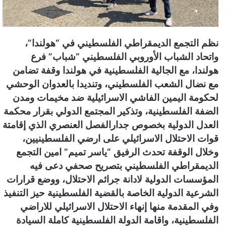
ر
و
ن
نظم التجمع الديمقراطي الفلسطيني في “هولندا”،
ي
ا
واتحاد الشباب الأوروبي الفلسطيني “شباب” فرع
هولندا، مع الجالية الفلسطينية في هولندا وقفة تضامن
مع نضال الشعب الفلسطيني، وتنديدا بالعدوان الوحشي
لحكومة اليمين الفاشي الاسرائيلية ضد مخيمات ومدن
الضفة الفلسطينية، وتذكير المجتمع الدولي بقرار محكمة
العدل الدولية بخصوص جدارالفصل العنصري الذي إقامتة
قوات الاحتلال الاسرائيلي على ارضي الفلسطينيين،
وخلال الوقفة تحدث الرفيق “ياسر تميم” امين التجمع
الديمقراطي الفلسطيني بتصريح صحفي دعى فيه
المؤسسات الدولية لادانة جرائم الاحتلال، ووضع قرارات
الشرعية الدولية الخاصة بالقضية الفلسطينية حيز التنفيذ
وفي المقدمة منها إنهاء الاحتلال الاسرائيلي للاراضي
الفلسطينية، واقامة الدولة الفلسطينية كاملة السيادة