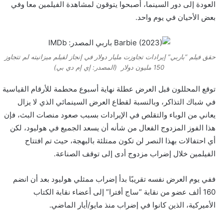
العودة إلى دور السينما، أصبحوا يتوقون لمشاهدة الفيلمين معا وفي
بعض الأحيان في يوم واحد.
حقق فيلم “باربي” إيرادات تجاوزت مليار دولار في إنجاز لفيلم ميزانيته لم تتجاوز
150 مليون دولار (المصدر: إي إم دي بي)
توقع المحللون قبل العرض عطلة نهاية أسبوع محطمة للأرقام القياسية
في شباك التذاكر، وبالنسبة لقطاع العرض السينمائي الذي لا يزال
يعاني من الوباء والتقلص في الإيرادات بسبب صعود منصات البث، فإن
هذا الفوز المزدوج الفعال من شأنه أن يسعد الجميع في هوليود، لكن
أي احتفالات بهذا النصر لن تكون ممتلئة بالبهجة، حيث تم افتتاح
الفيلمين خلال إضراب مزدوج أدى إلى توقف الصناعة.
ففي يوم العرض نفسه تقريبًا بدأ إضراب ممثلي هوليود بعد أن انضم
160 ألف عضو من نقابة “ساج أفترا” إلى أعضاء نقابة الكتاب
الأميركية، الذين كانوا في إضراب منذ مايو/أيار الماضي.