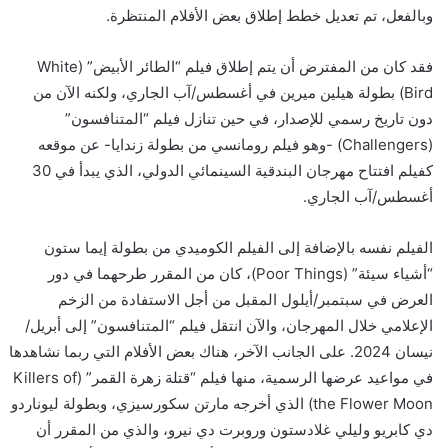
وبالفعل، تم تعديل خطط إطلاق بعض الأفلام المنتظرة.
فقد كان من المفترض أن يتم إطلاق فيلم “الطائر الأبيض” (White
Bird) بطولة هيلين ميرين في أغسطس/آب الجاري، ولكنه الآن من
دون تاريخ رسمي للإصدار، في حين تنازل فيلم “المتنافسون”
(Challengers) -وهو فيلم رومانسي من بطولة زندايا- عن موقعه
كفيلم افتتاح مهرجان البندقية السينمائي الدولي، الذي يبدأ في 30
أغسطس/آب الجاري.
الفيلم نفسه بالإضافة إلى الفيلم الكوميدي من بطولة إيما ستون
“أشياء سيئة” (Poor Things)، كان من المقرر طرحهما في دور
العرض في سبتمبر/أيلول المقبل من أجل الاستفادة من الزخم
الإعلامي خلال المهرجان، والآن انتقل فيلم “المتنافسون” إلى أبريل/
نيسان 2024. على الجانب الآخر، هناك بعض الأفلام التي ربما نشاهدها
في مواعيد عرضها الرسمية، منها فيلم “قتلة زهرة القمر” (Killers of
the Flower Moon) الذي أخرجه مارتن سكورسيزي، وبطولة ليوناردو
دي كابريو وليلي غلادستون وروبرت دي نيرو، والذي من المقرر أن