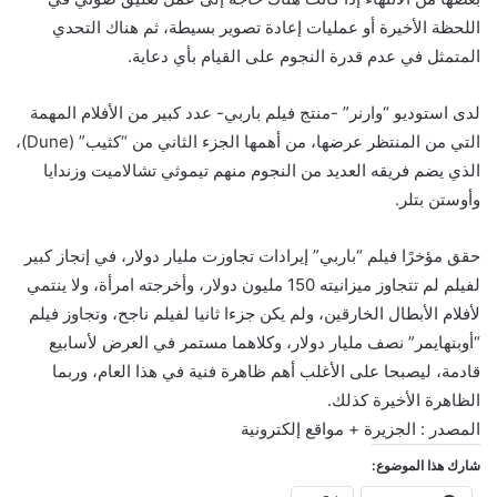
اللحظة الأخيرة أو عمليات إعادة تصوير بسيطة، ثم هناك التحدي
المتمثل في عدم قدرة النجوم على القيام بأي دعاية.
لدى استوديو “وارنر” -منتج فيلم باربي- عدد كبير من الأفلام المهمة
التي من المنتظر عرضها، من أهمها الجزء الثاني من “كثيب” (Dune)،
الذي يضم فريقه العديد من النجوم منهم تيموثي تشالاميت وزندايا
وأوستن بتلر.
حقق مؤخرًا فيلم “باربي” إيرادات تجاوزت مليار دولار، في إنجاز كبير
لفيلم لم تتجاوز ميزانيته 150 مليون دولار، وأخرجته امرأة، ولا ينتمي
لأفلام الأبطال الخارقين، ولم يكن جزءا ثانيا لفيلم ناجح، وتجاوز فيلم
“أوبنهايمر” نصف مليار دولار، وكلاهما مستمر في العرض لأسابيع
قادمة، ليصبحا على الأغلب أهم ظاهرة فنية في هذا العام، وربما
الظاهرة الأخيرة كذلك.
المصدر : الجزيرة + مواقع إلكترونية
شارك هذا الموضوع: