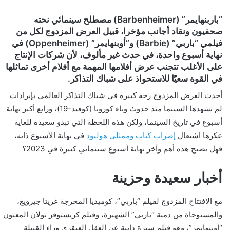
ن
“باربنهايمر” (Barbenheimer) مصطلح سينمائي نحته
ي
صحفيون ونقاد أجانب مؤخرا، قبيل العرض المزدوج لكل من
ا
فيلمي “باربي” (Barbie) و”أوبنهايمر” (Oppenheimer) في
نهاية أسبوع واحدة، في حدث غير مألوف، لأن شركات الإنتاج
على الأغلب تتجنب عرض أفلامها المهمة مع أفلام أخرى تماثلها
في القوة سعيًا للاستحواذ على شباك التذاكر.
أحدث العرض المزدوج رجة كبيرة في شباك التذاكر العالمي بإيرادات
لم تشهدها السينما منذ حدوث وباء كورونا (كوفيد-19)، ورابع أكبر نهاية
أسبوع في تاريخ السينما، ولكن هذه اللحظة التي تبدو سعيدة للغاية
عكرها اشتعال
إضراب كتاب وممثلي هوليود
في نهاية الأسبوع ذاته،
فهل تصبح هذه أهم وآخر نهاية أسبوع سينمائي كبيرة في 2023؟
أخبار سعيدة وحزينة
مع الافتتاح المزدوج لفيلم “باربي”، كوميديا المخرجة غريتا جيرويغ،
والمستوحاة من دمية “باربي” الشهيرة، وفيلم كريستوفر نولان المعنون
“أوبنهايمر”، وهو فيلم سيرة ذاتية عن العقل العبقري وراء القنبلة