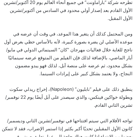
تطرحه شركة “باراماونت” في جميع أنحاء العالم يوم 20 أكتوبر/تشرين
الأول القادم بعد إصدار أولي محدود في السادس من أكتوبر/تشرين
الأول المقبل.
ومن المحتمل كذلك أن يتغير هذا الموعد، في وقت أن عرضه في
موعده الأصلي لن يضره بصورة كبيرة، لأنه بالأساس حظي بعرض أول
ناجح للغاية خلال فعاليات مهرجان “كان” السينمائي الدولي في مايو/
أيار الماضي، بالإضافة لذلك فإن الفيلم من المتوقع عرضه سينمائيًا
بشكل محدود، ثم عرضه على منصة آبل، لذلك فهو يبدو مضمون
النجاح، ولا يعتمد بشكل كبير على إيرادات السينما.
ينطبق ذلك على فيلم “نابليون” (Napoleon)، إخراج ريدلي سكوت
وبطولة خواكين فينكس، والذي سيصدر على آبل أيضًا يوم 22 نوفمبر/
تشرين الثاني القادم.
تواجه الأفلام التي سيتم افتتاحها في نوفمبر/تشرين الثاني وديسمبر/
كانون الأول المقبلين تحديًا أكبر بكثير إذا استمر الإضراب، فقد لا تتمكن
بعضها من الانتهاء إذا كانت هناك حاجة إلى عمل تعليق صوتي في