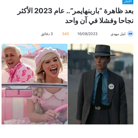
أخبار
بعد ظاهرة “باربنهايمر”.. عام 2023 الأكثر
نجاحا وفشلا في آن واحد
امل مهدي
أ
16/08/2023
545
3 دقائق
ر
س
ل
ب
ر
ي
د
ا
إ
ل
ك
ت
ر
و