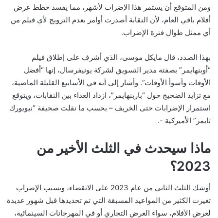
ومن المتوقع أن يستمر هذا الإضراب لأشهر، مما يفسد خطط عرض
أفلام باقي العام، لأن النقابة أصدرت أوامر بعدم الترويج لأي فيلم من
أي ممثل طوال فترة الإضراب.
بهذا الصدد، قال مايكل موسى، الذي أشرف على إطلاق فيلم
“أوبنهايمر” بصفته مدير التسويق لشركة يونيفرسال، إنها “أفضل
الأوقات وأسوأ الأوقات”. وأشار إلى أنه في الأسابيع القليلة الماضية،
مع تزايد الضجيج حول “باربنهايمر”، ازداد العداء بين النقابات، ويتوقع
استمرار الإضرابات حتى الخريف – بحسب ما نقلت صحيفة “نيويورك
تايمز” الأميركية -.
ماذا سيحدث في الثلث الأخير من
2023؟
أوشك الثلث الثاني من عام 2023 على الانقضاء، وبسبب الإضراب
تغيرت الكثير من المواعيد المسبقة التي تم تحديدها قبل شهور عديدة
لعرض الأفلام، سواء العرض التجاري أو في المهرجانات السينمائية،