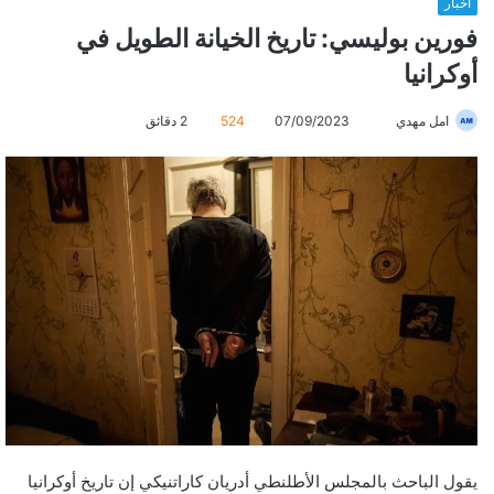
أخبار
فورين بوليسي: تاريخ الخيانة الطويل في
أوكرانيا
امل مهدي
أ
07/09/2023
524
2 دقائق
ر
س
ل
ب
ر
ي
د
ا
إ
ل
ك
ت
ر
يقول الباحث بالمجلس الأطلنطي أدريان كاراتنيكي إن تاريخ أوكرانيا
و