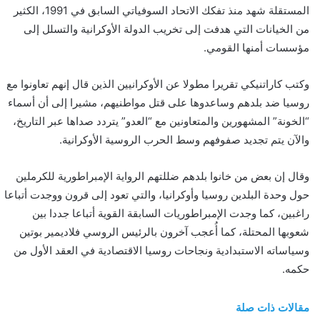
المستقلة شهد منذ تفكك الاتحاد السوفياتي السابق في 1991، الكثير
ن
من الخيانات التي هدفت إلى تخريب الدولة الأوكرانية والتسلل إلى
ي
مؤسسات أمنها القومي.
ا
وكتب كاراتنيكي تقريرا مطولا عن الأوكرانيين الذين قال إنهم تعاونوا مع
روسيا ضد بلدهم وساعدوها على قتل مواطنيهم، مشيرا إلى أن أسماء
“الخونة” المشهورين والمتعاونين مع “العدو” يتردد صداها عبر التاريخ،
والآن يتم تجديد صفوفهم وسط الحرب الروسية الأوكرانية.
وقال إن بعض من خانوا بلدهم ضللتهم الرواية الإمبراطورية للكرملين
حول وحدة البلدين روسيا وأوكرانيا، والتي تعود إلى قرون ووجدت أتباعا
راغبين، كما وجدت الإمبراطوريات السابقة القوية أتباعا جددا بين
شعوبها المحتلة، كما أُعجب آخرون بالرئيس الروسي فلاديمير بوتين
وسياساته الاستبدادية ونجاحات روسيا الاقتصادية في العقد الأول من
حكمه.
مقالات ذات صلة