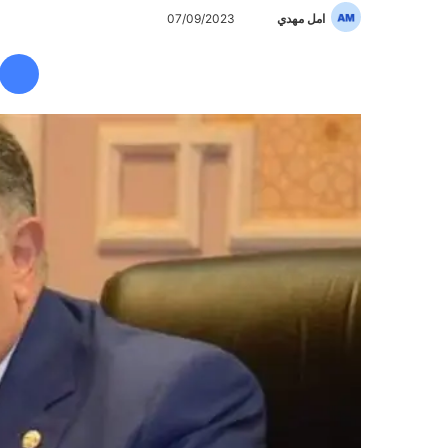
امل مهدي
أ
07/09/2023
ر
س
ل
ب
ر
ي
د
ا
إ
ل
ك
ت
ر
و
ن
ي
ا