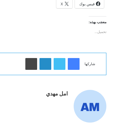
فيس بوك
X
معجب بهذه:
تحميل...
فيسبوك
تويتر
لينكدإن
طباعة
شاركها
امل مهدي