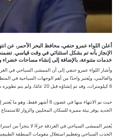
أعلن اللواء عمرو حنفي، محافظ البحر الأحمر، عن انت
الإنجاز بأنه تم بشكل استثنائي في وقت قياسي. تضمنت
خدمات متنوعة، بالإضافة إلى إنشاء مساحات خضراء و
وأشار اللواء عمرو حنفي إلى أن الممشى السياحي في الغردقة
والعالمي، ويُعتبر واحدًا من أهم الوجهات السياحية في الم
6 كيلومترات، وقد تم إنشاؤه قبل 20 عامًا، ولم يتم تطويره منذ فترة طويلة، مما أدى إلى نقص الخدمات المتاحة به.
حيث تم الانتهاء منها في غضون 6 أشه
الجديد يوفر بيئة مميزة للسكان المحليين والزوار للاستمتاع
يُعتبر الممشى السياحي في الغردقة جزءًا لا يتجزأ من استر
الجذب السياحي وتعظيم استغلال مقومات المنطقة الطبيعية و