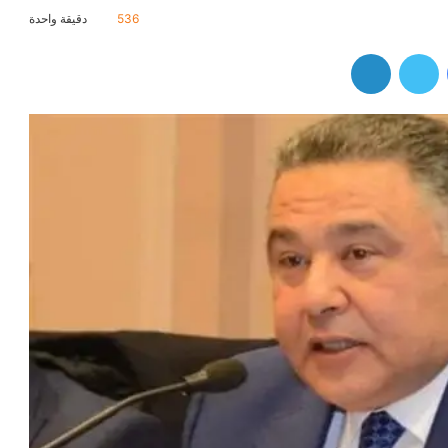
536
دقيقة واحدة
فيسبوك
تويتر
لينكدإن