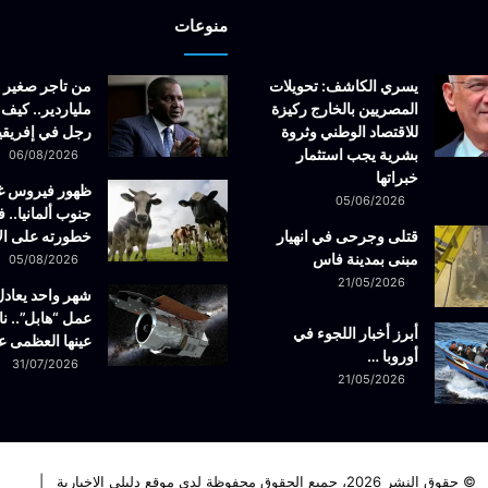
منوعات
يسري الكاشف: تحويلات
من تاجر صغير 
المصريين بالخارج ركيزة
ملياردير.. كيف 
للاقتصاد الوطني وثروة
رجل في إفريقيا
بشرية يجب استثمار
06/08/2026
خبراتها
ظهور فيروس 
05/06/2026
جنوب ألمانيا.. ف
قتلى وجرحى في انهيار
خطورته على ال
مبنى بمدينة فاس
05/08/2026
21/05/2026
شهر واحد يعادل
عمل “هابل”.. نا
أبرز أخبار اللجوء في
عينها العظمى ع
أوروبا …
31/07/2026
21/05/2026
© حقوق النشر 2026، جميع الحقوق محفوظة لدى موقع دليلي الاخبارية |