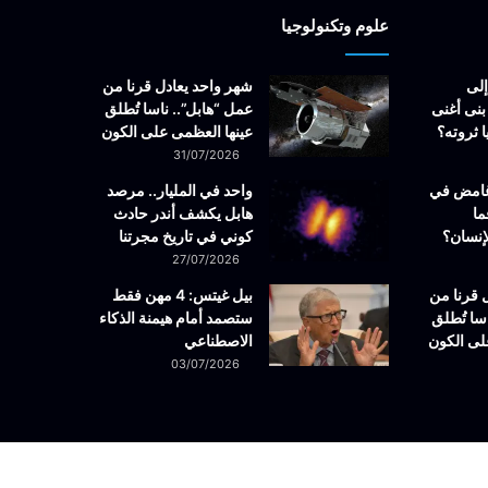
علوم وتكنولوجيا
إلى
شهر واحد يعادل قرنا من
بنى أغنى
عمل “هابل”.. ناسا تُطلق
 ثروته؟
عينها العظمى على الكون
31/07/2026
غامض في
واحد في المليار.. مرصد
ما
هابل يكشف أندر حادث
إنسان؟
كوني في تاريخ مجرتنا
27/07/2026
 قرنا من
بيل غيتس: 4 مهن فقط
سا تُطلق
ستصمد أمام هيمنة الذكاء
لى الكون
الاصطناعي
03/07/2026