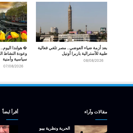
بعد أزمة ضياء العوضي.. مصر تلغي فعالية
� هولندا اليوم..
طبية للأسترالية باربرا أونيل
وعودة النشاط ا
سياسية وأمنية
08/08/2026
07/08/2026
مقالات وآراء
أقرأ ايضاً
الحرية ونظرية بيبو