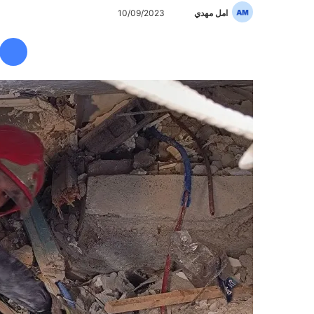
امل مهدي
أ
10/09/2023
ر
س
ل
ب
ر
ي
د
ا
إ
ل
ك
ت
ر
و
ن
ي
ا