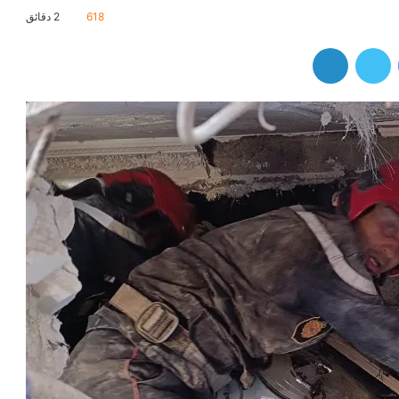
618
2 دقائق
فيسبوك
تويتر
لينكدإن