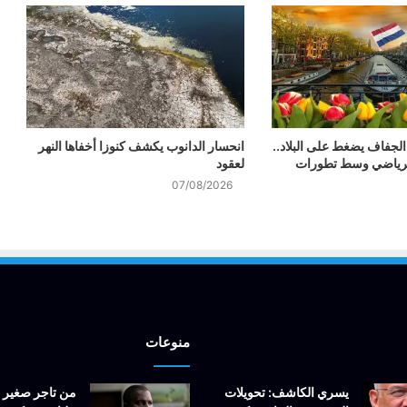
 الجفاف يضغط على البلاد..
انحسار الدانوب يكشف كنوزا أخفاها النهر
لرياضي وسط تطورات
لعقود
07/08/2026
منوعات
يسري الكاشف: تحويلات
من تاجر صغير 