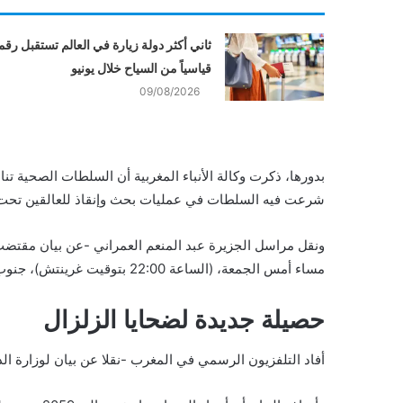
ثاني أكثر دولة زيارة في العالم تستقبل رقما
قياسياً من السياح خلال يونيو
09/08/2026
بدورها، ذكرت وكالة الأنباء المغربية أن السلطات الصحية تن
شرعت فيه السلطات في عمليات بحث وإنقاذ للعالقين تحت 
مساء أمس الجمعة، (الساعة 22:00 بتوقيت غرينتش)، جنوب غربي مراكش على عمق 8 كيلومترات
حصيلة جديدة لضحايا الزلزال
أفاد التلفزيون الرسمي في المغرب -نقلا عن بيان لوزارة الداخلي