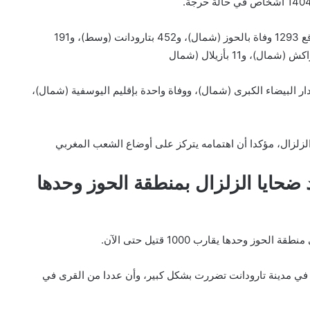
وأفادت وزارة الداخلية بأن الوفيات سجلت في 9 أقاليم؛ بواقع 1293 وفاة بالحوز (شمال)، و452 بتارودانت (وسط)، و191
 رصد 5 وفيات بعمالة أغادير وإداوتنان (وسط)، و3 بالدار البيضاء الكبرى (شمال)، ووفاة واحدة بإقليم اليوسفية (شمال)،
لزلزال، مؤكدا أن اهتمامه يتركز على أوضاع الشعب المغربي
 ضحايا الزلزال بمنطقة الحوز وحدها
 وحدها يقارب 1000 قتيل حتى الآن.
- في مدينة تارودانت تضررت بشكل كبير، وأن عددا من القرى في