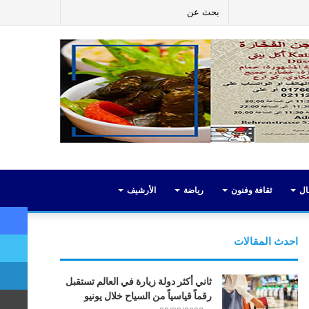
ر
لينكدإن
يوتيوب
انستقرام
إضافة
بحث
عمود
عن
جانبي
ال
ثقافة وفنون
رياضة
الأرشيف
احدث المقالات
ثاني أكثر دولة زيارة في العالم تستقبل
رقماً قياسياً من السياح خلال يونيو