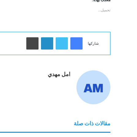
تحميل...
فيسبوك
تويتر
لينكدإن
طباعة
شاركها
امل مهدي
مقالات ذات صلة