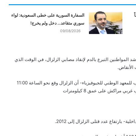
ً
السفارة السورية على خطى السعودية: لواء
سوري متقاعد… دخل ولم يخرج!
09/08/2026
اشد المواطنين التبرع بالدم لإنقاذ مصابي الزلزال، في الوقت الذي
الأنقاض.
ونقل مراسل الجزيرة عبد المنعم العمراني -عن بيان مقتضب للمعهد الوطني للجيوفيزياء- أن الزلزال وقع نحو الساعة 11:00
ة- بارتفاع عدد قتلى الزلزال إلى 2012.