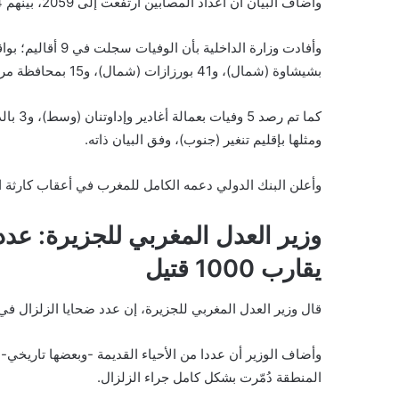
وأضاف البيان أن أعداد المصابين ارتفعت إلى 2059، بينهم 1404 أشخاص في حالة حرجة.
بشيشاوة (شمال)، و41 بورزازات (شمال)، و15 بمحافظة مراكش (شمال)، و11 بأزيلال (شمال
كما تم
ومثلها بإقليم تنغير (جنوب)، وفق البيان ذاته.
وأعلن البنك الدولي دعمه الكامل للمغرب في أعقاب كارثة ا
وزير العدل المغربي للجزيرة: عدد
يقارب 1000 قتيل
قال وزير العدل المغربي للجزيرة، إن عدد ضحايا الزلزال في منطقة الحوز
وأضاف الوزير أن عددا من الأحياء القديمة -وبعضها تاريخي
المنطقة دُمّرت بشكل كامل جراء الزلزال.