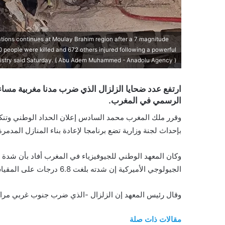
s continues at Moulay Brahim region after a 7 magnitude
 people were killed and 672 others injured following a powerful
Ministry said Saturday. ( Abu Adem Muhammed - Anadolu Agency )
الرسمي في المغرب.
بإحداث لجنة وزارية تضع برنامجا لإعادة بناء المنازل المدمرة
الجيولوجي الأميركية إن شدته بلغت 6.8 درجات على المقياس نفسه.
وقال رئيس المعهد إن الزلزال -الذي ضرب جنوب غربي مراك
مقالات ذات صلة