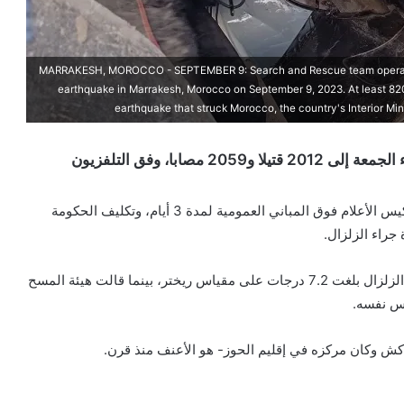
MARRAKESH, MOROCCO - SEPTEMBER 9: Search and Rescue team operation
earthquake in Marrakesh, Morocco on September 9, 2023. At least 820
earthquake that struck Morocco, the country's Interior 
ارتفع عدد ضحايا الزلزال الذي ضرب مدنا مغربية مساء الجمعة إلى 2012 قتيلا و2059 مصابا، وفق التلفزيون
وقرر ملك المغرب محمد السادس إعلان الحداد الوطني وتنكيس الأعلام فوق المباني العمومية لمدة 3 أيام، وتكليف الحكومة
 جراء الزلزال.
وكان المعهد الوطني للجيوفيزياء في المغرب أفاد بأن شدة الزلزال بلغت 7.2 درجات على مقياس ريختر، بينما قالت هيئة المسح
ش وكان مركزه في إقليم الحوز- هو الأعنف منذ قرن.