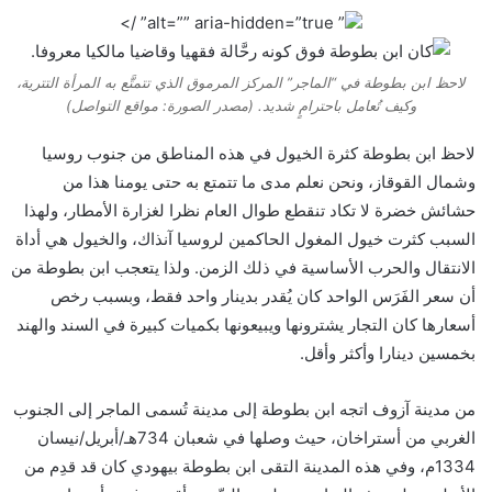
” alt=”” aria-hidden=”true” />
لاحظ ابن بطوطة في “الماجر” المركز المرموق الذي تتمتَّع به المرأة التترية،
وكيف تُعامل باحترامٍ شديد. (مصدر الصورة: مواقع التواصل)
لاحظ ابن بطوطة كثرة الخيول في هذه المناطق من جنوب روسيا
وشمال القوقاز، ونحن نعلم مدى ما تتمتع به حتى يومنا هذا من
حشائش خضرة لا تكاد تنقطع طوال العام نظرا لغزارة الأمطار، ولهذا
السبب كثرت خيول المغول الحاكمين لروسيا آنذاك، والخيول هي أداة
الانتقال والحرب الأساسية في ذلك الزمن. ولذا يتعجب ابن بطوطة من
أن سعر الفَرَس الواحد كان يُقدر بدينار واحد فقط، وبسبب رخص
أسعارها كان التجار يشترونها ويبيعونها بكميات كبيرة في السند والهند
بخمسين دينارا وأكثر وأقل.
من مدينة آزوف اتجه ابن بطوطة إلى مدينة تُسمى الماجر إلى الجنوب
الغربي من أستراخان، حيث وصلها في شعبان 734هـ/أبريل/نيسان
1334م، وفي هذه المدينة التقى ابن بطوطة بيهودي كان قد قدِم من