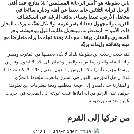
بابن بطوطة هو “أمير الرحالة المسلمين” بلا منازع، فقد أفنى
ن
الرجل قرابة الثلاثين عاما بعيدا عن أهله ودياره سائحا في
ي
مجاهل الأرض، صيفا وشتاء، تدفعه الرغبة في استكشاف
ا
الغريب والمجهول دفعا لا يفتر عزمه، ولا تكل همَّته، يركب البحار
ذات الأمواج المضطربة، ويتحمل ظلمة الليل ووحوشه، وحر
الصحاري والقفار، ويقف مع ذلك وقفة تجاه ما يراه متعارضا مع
دينه وثقافته وإيمانه بربِّه.
لقد بلغت رحلات ابن بطوطة بلدانا لا نكاد نحصيها من المغرب ومصر
وبلاد الشام والجزيرة العربية واليمن وعُمان إلى بلاد الأناضول وفارس
ووسط وجنوب آسيا وبلاد الروس والمغول، وهي رحلات لا نكاد نصدقها
لولا أن جل المؤرخين الكبار في الشرق والغرب تتبَّعوها بالتحرِّي
والمقارنة حتى اهتدوا إلى صِحة معظمها ودقة معلومات ابن بطوطة
حولها، على الرغم من أنه أملاها عقب عودته إلى المغرب في أخريات
عُمره بعد سنين طويلة.
من تركيا إلى القرم
” alt=”” aria-hidden=”true” />