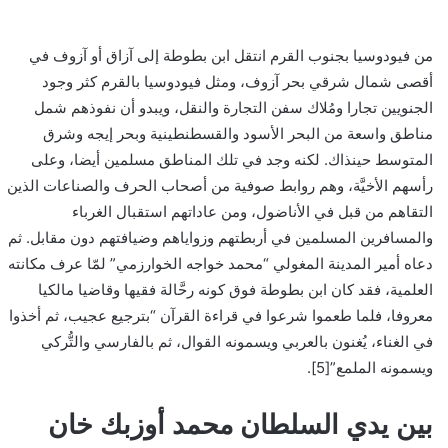
من فيودوسيا بجنوب القرم انتقل ابن بطوطة إلى آزاق أو آزوف في
أقصى شمال شرقي بحر آزوف، ومثل فيودوسيا بالقرم كثر وجود
الجنويين تجارا ومُلاك سفن التجارة والنقل، ويبدو أن نفوذهم شمل
مناطق واسعة من البحر الأسود والقسطنطينية وبحر إيجه وشرق
المتوسط حينذاك. لكنه وجد في تلك المناطق مسلمين أيضا، وعلى
رأسهم الأخيَّة، وهم روابط صوفية من أصحاب الحرف والصناعات الذين
التقاهم من قبل في الأناضول، ومن عاداتهم استقبال الغرباء
والمسافرين المسلمين في أربطتهم وزواياهم وضيافتهم دون مقابل. ثم
دعاه أمير المدينة المغولي “محمد خواجه الخوارزمي” لمّا عرف مكانته
العلمية، فقد كان ابن بطوطة فوق كونه رحَّالة فقيها وقاضيا مالكيا
معروفا، فلما طعموا شرعوا في قراءة القرآن “بترجيع عجيب، ثم أخذوا
في الغناء، يُغنون بالعربي ويسمونه القوال، ثم بالفارسي والتُّركي
ويسمونه الملمع”[5].
بين يدي السلطان محمد أوزبك خان