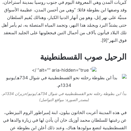
كُبريات المدن وهي المعروفة اليوم في جنوب روسيا بمدينة أستراخان،
وقد وصفها ابن بطوطة قائلا: “وهي من أحسن المدن، عظيمة الأسواق
مبنيَّة على نهر إتل، وهو مِن أنهار الدنيا الكبار، وهنالك يُقيم السلطان
حتى يشتدَّ البرد ويجمُد هذا النهر، وتجمد المياه المتصلة به، ثم يأمر أهل
تلك البلاد فيأتون بآلاف من أحمال التبن فيجعلونها على الجليد المنعقد
فوق النهر”[9].
الرحيل صوب القسطنطينية
” alt=”” aria-hidden=”true” />
بدأ ابن بطوطة رحلته نحو القسطنطينية في شوال 734هـ/يونيو/حزيران 1334م.
(مصدر الصورة: مواقع التواصل)
في هذه المدينة أعربت الخاتون بيلون، ابنة إمبراطور الروم البيزنطي،
عن رغبتها للسلطان محمد أوزبك خان أن يأذن لها في زيارة والدها في
القسطنطينية لتضع مولودها هناك، وعند ذلك أعلن ابن بطوطة عن