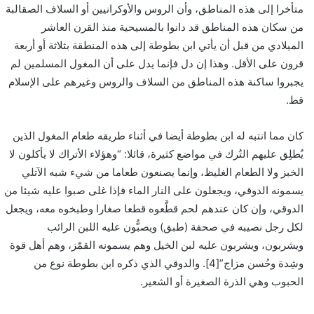
متأخرا إلى هذه المناطق، وأن الروس والأوكرانيين أو السلاف الصقالبة
من سكان هذه المناطق قد دانوا بالمسيحية منذ القرن العاشر
الميلادي من قبل أن يأتي ابن بطوطة إلى هذه المنطقة بثلاثة أو أربعة
قرون على الأقل. وهذا إن دل فإنما يدل على أن المغول المسلمين لم
يجبروا ساكنة هذه المناطق من السلاف والروس وغيرهم على الإسلام
قط.
كان مما انتبه له ابن بطوطة أيضا في أثناء طريقه طعام المغول الذين
يُطلِق عليهم التُرك في مواضع كثيرة، قائلا: “وهؤلاء الأتراك لا يأكلون لا
الخبز ولا الطعام الغليظ، وإنما يصنعون طعاما من شيء شبه الآتلي
يسمونه الدوقي، ويجعلون على النار الماء فإذا غلى صبوا عليه شيئا من
الدوقي، وإن كان عندهم لحم قطَّعوه قطعا صغارا وطبخوه معه، ويجعل
لكل رجل نصيبه في صحفة (طبق) ويصبُّون عليه اللبن الرائب
ويشربون، ويشربون عليه لبن الخيل وهم يسمونه القمّز، وهم أهل قوة
وشِدة وحُسن مزاج”[4]. والدوقي الذي ذكره ابن بطوطة نوع من
الحبوب وهي الذرة الصغيرة أو الشعير.