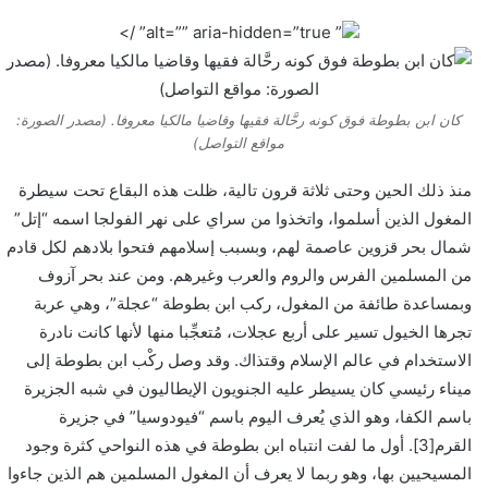
” alt=”” aria-hidden=”true” />
كان ابن بطوطة فوق كونه رحَّالة فقيها وقاضيا مالكيا معروفا. (مصدر الصورة:
مواقع التواصل)
منذ ذلك الحين وحتى ثلاثة قرون تالية، ظلت هذه البقاع تحت سيطرة
المغول الذين أسلموا، واتخذوا من سراي على نهر الفولجا اسمه “إتل”
شمال بحر قزوين عاصمة لهم، وبسبب إسلامهم فتحوا بلادهم لكل قادم
من المسلمين الفرس والروم والعرب وغيرهم. ومن عند بحر آزوف
وبمساعدة طائفة من المغول، ركب ابن بطوطة “عجلة”، وهي عربة
تجرها الخيول تسير على أربع عجلات، مُتعجِّبا منها لأنها كانت نادرة
الاستخدام في عالم الإسلام وقتذاك. وقد وصل ركْب ابن بطوطة إلى
ميناء رئيسي كان يسيطر عليه الجنويون الإيطاليون في شبه الجزيرة
باسم الكفا، وهو الذي يُعرف اليوم باسم “فيودوسيا” في جزيرة
القرم[3]. أول ما لفت انتباه ابن بطوطة في هذه النواحي كثرة وجود
المسيحيين بها، وهو ربما لا يعرف أن المغول المسلمين هم الذين جاءوا