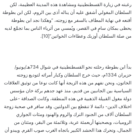
رغبته في زيارة القسطنطينية ومشاهدة هذه المدينة العظيمة، لكن
السلطان المغولي أشفق عليه أن يناله أذى بين الروم، لكن ابن بطوطة
أقنعه في نهاية المطاف بالسفر مع زوجته، “وهكذا نجد ابن بطوطة
يحظى بمكان سامٍ في القصر، ويُمسي من أثرياء الناس بما تجمَّع لديه
من صلة السلطان أوزبك وعطاءات الخواتين”[10].
بدأ ابن بطوطة رحلته نحو القسطنطينية في شوال 734هـ/يونيو/
حزيران 1334م، حيث خرج السلطان وكبار أمرائه لتوديع زوجته
الخاتون، ونحن نفهم من هذه الزيجة أنها كانت نوعا من توثيق العلاقات
السياسية بين الجانبين من قديم، منذ عهد جدهم بركة خان مؤسس
دولة مغول القبيلة الذهبية في هذه المنطقة، وكانت الصداقة -على
اختلاف الدين- دائمة لا تنقطع بين الدولتين. وقد سافر في صحبة زوجة
السلطان آلاف من الجنود الترك والروم والهنود ومئات الجواري
الروميات، وبصحبتها أربعمئة عربة، وثلاثمئة من البقر، ومئتان من
الجمال، وتحرك هذا الحشد الكبير باتجاه الغرب صوب القرم. ويبدو أن