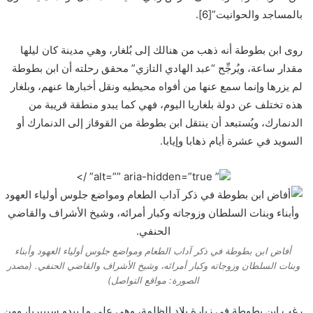
بالمساجد والحوانيت”[6].
روى ابن بطوطة أنه ذهب من هنالك إلى بُلغار، وهي مدينة كان ليلها
مقدار ساعة، ويُرجِّح “عبد الهادي التازي” محقق رحلته أن ابن بطوطة
لم يزرها وإنما سمع عنها من أفواه محيطيه ونقل أخبارها عنهم، وبلغار
هذه تختلف عن دولة بلغاريا اليوم، فهي كما يبدو منطقة قريبة من
الدنمارك، ويُستبعد أن ينتقل ابن بطوطة من القوقاز إلى الدنمارك أو
السويد في عشرة أيام ذهابا وإيابا.
” alt=”” aria-hidden=”true” />
أفاض ابن بطوطة في ذكر آداب الطعام ومواضع جلوس أولياء العهود وأبناء
وبنات السلطان وزوجاته وكبار أمرائه، وشيخ الأشراف والقاضي الحنفي. (مصدر
الصورة: مواقع التواصل)
رغب ابن بطوطة في زيارة بلاد الظلمة، وهي على ما يبدو سيبيريا، ومن