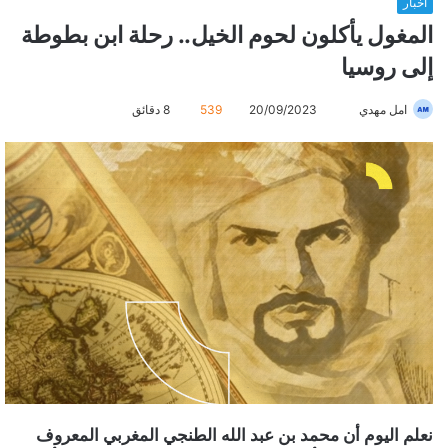
أخبار
المغول يأكلون لحوم الخيل.. رحلة ابن بطوطة
إلى روسيا
امل مهدي
أ
20/09/2023
539
8 دقائق
ر
س
ل
ب
ر
ي
د
ا
إ
ل
ك
ت
ر
نعلم اليوم أن محمد بن عبد الله الطنجي المغربي المعروف
و