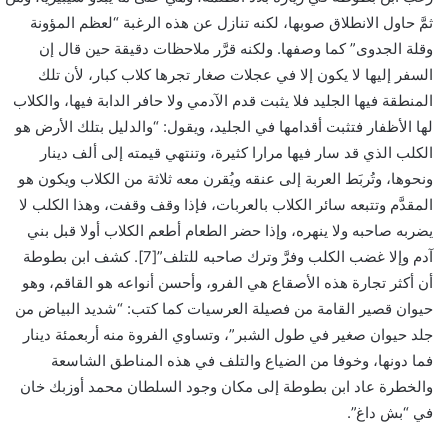
ثمَّ حاول الانطلاق صوبها، لكنه تنازل عن هذه الرغبة “لعظم المؤونة
وقلة الجدوى” كما وصفها. ولكنه قرَّر ملاحظات دقيقة حين قال إن
السفر إليها لا يكون إلا في عجلات صغار تجرها كلاب كبار، لأن تلك
المنطقة فيها الجليد فلا يثبت قدم الآدمي ولا حافر الدابة فيها، والكلاب
لها الأظفار فتثبت أقدامها في الجليد، ويقول: “والدليل بتلك الأرض هو
الكلب الذي قد سار فيها مرارا كثيرة، وتنتهي قيمته إلى ألف دينار
ونحوها، وتُربَط العربة إلى عنقه ويُقرن معه ثلاثة من الكلاب ويكون هو
المقدَّم وتتبعه سائر الكلاب بالعربات، فإذا وقف وقفت، وهذا الكلب لا
يضربه صاحبه ولا ينهره، وإذا حضر الطعام أطعم الكلاب أولا قبل بني
آدم وإلا غضب الكلب وفرَّ وترك صاحبه للتلف”[7]. كشف ابن بطوطة
أن أكثر تجارة هذه الأصقاع هي الفرو، وأحسن أنواعه هو القاقم، وهو
حيوان قصير القامة من فصيلة العرسيات كما كتب: “شديد البياض من
جلد حيوان صغير في طول الشبر”، وتساوي الفروة منه أربعمئة دينار
فما دونها، وخوفا من الضياع والتلف في هذه المناطق الشاسعة
والخطرة عاد ابن بطوطة إلى مكان وجود السلطان محمد أوزبك خان
في “بش داغ”.