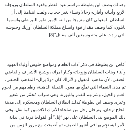
وهنالك وصف ابن بطوطة مراسم عيد الفطر وقعود السلطان وزوجاته
الأربع وأبنائه وأقاربه رجالا ونساء بغير حجاب، ولفت انتباهنا إلى أن
السلطان المغولي كان متزوجا من ابنة الإمبراطور البيزنطي واسمها
بايلون، كما وصف مقدار قوة واتساع مملكة السلطان أوزبك وجيوشه
التي زادت على مئة وسبعين ألف مقاتل”[8].
أفاض ابن بطوطة في ذكر آداب الطعام ومواضع جلوس أولياء العهود
وأبناء وبنات السلطان وزوجاته وكبار أمرائه، وشيخ الأشراف والقاضي
الحنفي، لأن مذهب المغول والأتراك كان -ولا يزال- المذهب الحنفي،
ثم مدى النعماء التي تمتَّع بها مغول القبيلة الذهبية، وطعامهم من لحوم
الغنم والخيل، وشربهم للقمز وللبوزة، وهي شراب مُخمَّر من شعير
وغيره. وصف ابن بطوطة كذلك انطلاق السلطان ومعسكره إلى مدينة
الحاج ترخان، وترخان رجل من صلحاء الأتراك الأقدمين كما نقل، وفي
ذلك الموضع بنى السلطان على نهر “إتل” أو الفولجا قرية في بداية
الأمر ليستجِم بها في أشهر الصيف، ثم أصبحت مع مرور الزمن من