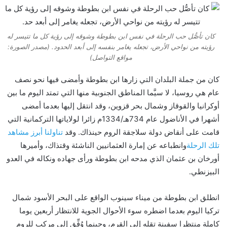
كان تأصُّل حب الرحلة في نفس ابن بطوطة وشوقه إلى رؤية كل ما تتيسر له
رؤيته من نواحي الأرض، تجعله يغامر بنفسه إلى أبعد الحدود. (مصدر الصورة:
مواقع التواصل)
كان من جملة البلدان التي زارها ابن بطوطة وأمضى فيها نحو نصف
عام هي روسيا، لا سيَّما المناطق الجنوبية منها التي تمتد اليوم ما بين
أوكرانيا والقوقاز وشمال بحر قزوين، وقد انتقل إليها بعدما أمضى
أشهرا في الأناضول عام 734هـ/1334م زائرا لولاياتها التركمانية التي
قامت على أنقاض دولة سلاجقة الروم حينذاك. وقد
تناولنا أبرز مشاهد
تلك الرحلة
وانطباعه عن إمارة العثمانيين الناشئة وقتذاك، وأميرها
أورخان بن عثمان الذي مدحه ابن بطوطة ورأى جهاده ونكاله في العدو
البيزنطي.
انطلق ابن بطوطة من ميناء سينوب الواقع على البحر الأسود شمال
تركيا اليوم بعدما اضطره سوء الأحوال الجوية للانتظار أربعين يوما
كاملة منتظرا سفينة تقله إلى القرم، وحينما وُفِّق إلى مركب للروم