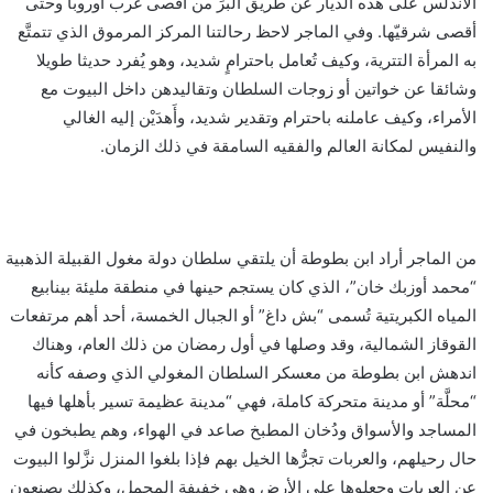
الأندلس على هذه الديار عن طريق البرِّ من أقصى غرب أوروبا وحتى
أقصى شرقيّها. وفي الماجر لاحظ رحالتنا المركز المرموق الذي تتمتَّع
به المرأة التترية، وكيف تُعامل باحترامٍ شديد، وهو يُفرد حديثا طويلا
وشائقا عن خواتين أو زوجات السلطان وتقاليدهن داخل البيوت مع
الأمراء، وكيف عاملنه باحترام وتقدير شديد، وأَهدَيْن إليه الغالي
والنفيس لمكانة العالم والفقيه السامقة في ذلك الزمان.
من الماجر أراد ابن بطوطة أن يلتقي سلطان دولة مغول القبيلة الذهبية
“محمد أوزبك خان”، الذي كان يستجم حينها في منطقة مليئة بينابيع
المياه الكبريتية تُسمى “بش داغ” أو الجبال الخمسة، أحد أهم مرتفعات
القوقاز الشمالية، وقد وصلها في أول رمضان من ذلك العام، وهناك
اندهش ابن بطوطة من معسكر السلطان المغولي الذي وصفه كأنه
“محلَّة” أو مدينة متحركة كاملة، فهي “مدينة عظيمة تسير بأهلها فيها
المساجد والأسواق ودُخان المطبخ صاعد في الهواء، وهم يطبخون في
حال رحيلهم، والعربات تجرُّها الخيل بهم فإذا بلغوا المنزل نزَّلوا البيوت
عن العربات وجعلوها على الأرض وهي خفيفة المحمل، وكذلك يصنعون