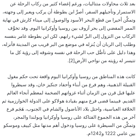
بعد ثلاث محاولات متتاليات، ورغم إغضاء كثير من ركاب الرحلة عن
الاستمرار وتأجيلهم السفر، أصرَّ ابن بطوطة أن يركب ويعبر إلى وجهته،
وتمكَّن أخيرا من قطع البحر الأسود والوصول إلى ميناء كارش في نهاية
الممر المفضي إلى بحر آزوف بين روسيا وأوكرانيا اليوم. وقد تخوَّف
الركاب من النزول إلى البرِّ لشيء رابهم، لكن ابن بطوطة غامر بنفسه
وطلب إلى الربان أن يُنزله في موضع من البر قريب من المدينة فأنزله،
وهذا دليل على تأصُّل حب الرحلة في نفسه وشوقه إلى رؤية كل ما
تتيسر له رؤيته من نواحي الأرض[2].
كانت هذه المناطق من روسيا وأوكرانيا اليوم واقعة تحت حكم مغول
القبيلة الذهبية، وهم فرع من أبناء وأحفاد جنكيز خان، وقد سيطروا
عليها قبل قرن من الزمان أثناء غزواتهم الضخمة لمعظم أنحاء العالم
القديم. فبينما قضى فرع منهم بقيادة هولاكو على الدولة الخوارزمية ثم
الخلافة العباسية، واحتل بلاد الأناضول والشام في الجنوب، هَجَم فرع
آخر من هذه الجموع الفتاكة على روسيا وأوكرانيا وبولندا والمجر،
وتمكَّن من السيطرة على روسيا ودخول أهم مدنها مثل كييف وموسكو
بين عامي 1222 و1242م.