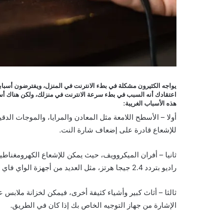
يواجه الكثيرون مشكلة في بطء الانترنت في المنزل، ويفترضون أسبابا
اعتقادك أنه السبب في بطء سرعة الانترنت في منزلك، ولكن هناك أسبابا
هذه الأسباب الغريبة:
أولا – الأسطح اللامعة مثل المعادن والمرايا، والموجات الد
للإشعاع قادرة على إضعاف شارة النت.
ثانيا – أفران الميكروويف، حيث يمكن للإشعاع الكهرومغنا
راديو بتردد 2.4 جيجا هرتز، مثل العديد من أجهزة الواي فاي وبالتالي تؤدي الي بطء أشارة النت .
ثالثا – أثاث كبير وأشياء كثيفة أخرى، فيمكن لخزانة ملابس
الإشارة من جهاز التوجيه الخاص بك إذا كان في الطريق.