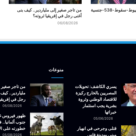
-سقوط-538-جنسية
من تاجر صغير إلى ملياردير.. كيف بنى
أغنى رجل في إفريقيا ثروته؟
06/08/2026
منوعات
يسري الكاشف: تحويلات
من تاجر صغير 
المصريين بالخارج ركيزة
ملياردير.. كيف 
للاقتصاد الوطني وثروة
رجل في إفريقيا
بشرية يجب استثمار
06/08/2026
خبراتها
ظهور فيروس 
05/06/2026
جنوب ألمانيا.. ف
قتلى وجرحى في انهيار
خطورته على ال
مبنى بمدينة فاس
05/08/2026