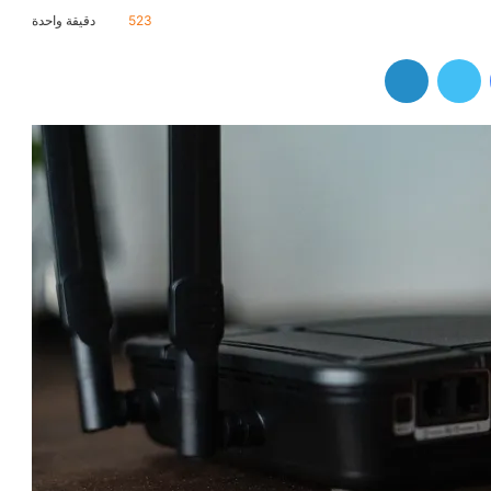
523
دقيقة واحدة
فيسبوك
تويتر
لينكدإن