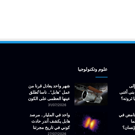
علوم وتكنولوجيا
إلى
شهر واحد يعادل قرنا من
بنى أغنى
عمل “هابل”.. ناسا تُطلق
 ثروته؟
عينها العظمى على الكون
31/07/2026
غامض في
واحد في المليار.. مرصد
ما
هابل يكشف أندر حادث
إنسان؟
كوني في تاريخ مجرتنا
27/07/2026