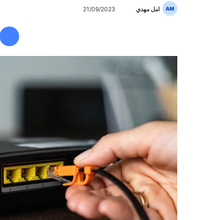
امل مهدي
أ
21/09/2023
ر
س
ل
ب
ر
ي
د
ا
إ
ل
ك
ت
ر
و
ن
ي
ا