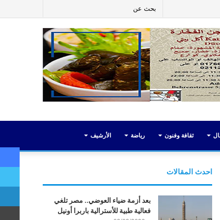
ر
لينكدإن
يوتيوب
انستقرام
إضافة
بحث
عمود
عن
جانبي
ال
ثقافة وفنون
رياضة
الأرشيف
احدث المقالات
بعد أزمة ضياء العوضي.. مصر تلغي
فعالية طبية للأسترالية باربرا أونيل