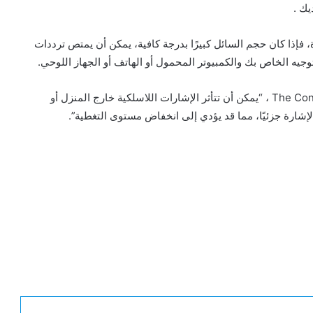
يك .
 فإذا كان حجم السائل كبيرًا بدرجة كافية، يمكن أن يمتص ترددات
التوجيه الخاص بك والكمبيوتر المحمول أو الهاتف أو الجهاز اللوحي.
ثامناً – وختاما قال اثنان من باحثي الكمبيوتر في The Conversation ، “يمكن أن تتأثر الإشارات اللاسلكية خارج المنزل أو
شارة جزئيًا، مما قد يؤدي إلى انخفاض مستوى التغطية”.